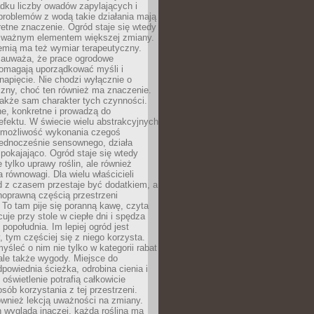
dku liczby owadów zapylających i
problemów z wodą takie działania mają
etne znaczenie. Ogród staje się wtedy
 ważnym elementem większej zmiany.
emią ma też wymiar terapeutyczny.
zauważa, że prace ogrodowe
pomagają uporządkować myśli i
napięcie. Nie chodzi wyłącznie o
czny, choć ten również ma znaczenie.
także sam charakter tych czynności.
e, konkretne i prowadzą do
fektu. W świecie wielu abstrakcyjnych
możliwość wykonania czegoś
jednocześnie sensownego, działa
pokajająco. Ogród staje się wtedy
 tylko uprawy roślin, ale również
 równowagi. Dla wielu właścicieli
 z czasem przestaje być dodatkiem, a
łnoprawną częścią przestrzeni
 To tam pije się poranną kawę, czyta
cuje przy stole w ciepłe dni i spędza
opołudnia. Im lepiej ogród jest
 tym częściej się z niego korzysta.
yśleć o nim nie tylko w kategorii rabat
ale także wygody. Miejsce do
dpowiednia ścieżka, odrobina cienia i
oświetlenie potrafią całkowicie
sób korzystania z tej przestrzeni.
ównież lekcją uważności na zmiany.
 wygląda inaczej, każda roślina ma