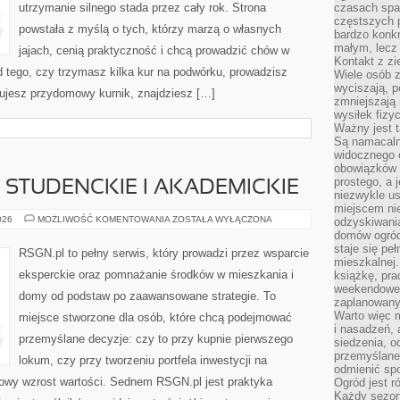
utrzymanie silnego stada przez cały rok. Strona
czasach spa
częstszych 
powstała z myślą o tych, którzy marzą o własnych
bardzo konkr
małym, lecz
jajach, cenią praktyczność i chcą prowadzić chów w
Kontakt z zi
 tego, czy trzymasz kilka kur na podwórku, prowadzisz
Wiele osób 
wyciszają, 
nujesz przydomowy kurnik, znajdziesz […]
zmniejszają 
wysiłek fizy
Ważny jest 
Są namacaln
widocznego e
obowiązków 
prostego, a 
STUDENCKIE I AKADEMICKIE
niezwykle us
miejscem nie
NIERUCHOMOŚCI
026
MOŻLIWOŚĆ KOMENTOWANIA
ZOSTAŁA WYŁĄCZONA
odzyskiwania
STUDENCKIE
domów ogród
I
staje się pe
AKADEMICKIE
RSGN.pl to pełny serwis, który prowadzi przez wsparcie
mieszkalnej.
eksperckie oraz pomnażanie środków w mieszkania i
książkę, pra
weekendowe p
domy od podstaw po zaawansowane strategie. To
zaplanowany,
Warto więc m
miejsce stworzone dla osób, które chcą podejmować
i nasadzeń, 
przemyślane decyzje: czy to przy kupnie pierwszego
siedzenia, o
przemyślane 
lokum, czy przy tworzeniu portfela inwestycji na
odmienić spo
inowy wzrost wartości. Sednem RSGN.pl jest praktyka
Ogród jest r
Każdy sezon