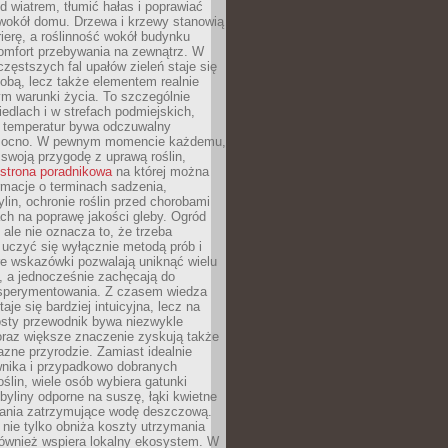
d wiatrem, tłumić hałas i poprawiać
 wokół domu. Drzewa i krzewy stanowią
rierę, a roślinność wokół budynku
omfort przebywania na zewnątrz. W
częstszych fal upałów zieleń staje się
dobą, lecz także elementem realnie
m warunki życia. To szczególnie
edlach i w strefach podmiejskich,
t temperatur bywa odczuwalny
mocno. W pewnym momencie każdemu,
swoją przygodę z uprawą roślin,
strona poradnikowa
na której można
rmacje o terminach sadzenia,
ylin, ochronie roślin przed chorobami
ch na poprawę jakości gleby. Ogród
 ale nie oznacza to, że trzeba
uczyć się wyłącznie metodą prób i
re wskazówki pozwalają uniknąć wielu
, a jednocześnie zachęcają do
sperymentowania. Z czasem wiedza
aje się bardziej intuicyjna, lecz na
osty przewodnik bywa niezwykle
raz większe znaczenie zyskują także
azne przyrodzie. Zamiast idealnie
wnika i przypadkowo dobranych
ślin, wiele osób wybiera gatunki
byliny odporne na suszę, łąki kwietne
zania zatrzymujące wodę deszczową.
 nie tylko obniża koszty utrzymania
również wspiera lokalny ekosystem. W