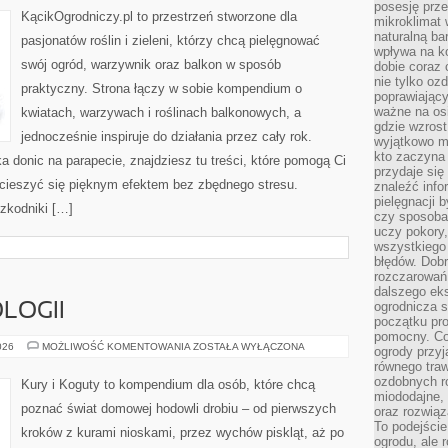
posesję prze
DOMU
KącikOgrodniczy.pl to przestrzeń stworzone dla
mikroklimat
naturalną ba
pasjonatów roślin i zieleni, którzy chcą pielęgnować
wpływa na k
swój ogród, warzywnik oraz balkon w sposób
dobie coraz 
nie tylko oz
praktyczny. Strona łączy w sobie kompendium o
poprawiający
ważne na osi
kwiatach, warzywach i roślinach balkonowych, a
gdzie wzros
jednocześnie inspiruje do działania przez cały rok.
wyjątkowo 
kto zaczyna 
a donic na parapecie, znajdziesz tu treści, które pomogą Ci
przydaje się
 cieszyć się pięknym efektem bez zbędnego stresu.
znaleźć info
pielęgnacji b
zkodniki […]
czy sposoba
uczy pokory,
wszystkiego 
błędów. Dob
rozczarowań
dalszego ek
ogrodnicza st
LOGII
początku pr
pomocny. Co
HISTORIA
026
MOŻLIWOŚĆ KOMENTOWANIA
ZOSTAŁA WYŁĄCZONA
ogrody przyj
ORNITOLOGII
równego tra
ozdobnych ro
Kury i Koguty to kompendium dla osób, które chcą
miododajne, 
poznać świat domowej hodowli drobiu – od pierwszych
oraz rozwią
To podejście
kroków z kurami nioskami, przez wychów piskląt, aż po
ogrodu, ale 