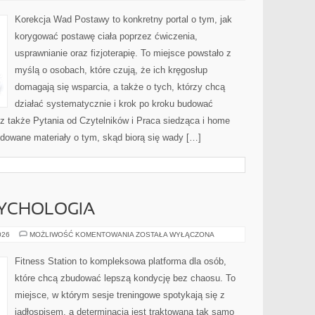
AKTYWNOŚCI
PO
Korekcja Wad Postawy to konkretny portal o tym, jak
DŁUGIEJ
PRZERWIE
korygować postawę ciała poprzez ćwiczenia,
usprawnianie oraz fizjoterapię. To miejsce powstało z
myślą o osobach, które czują, że ich kręgosłup
domagają się wsparcia, a także o tych, którzy chcą
działać systematycznie i krok po kroku budować
cz także Pytania od Czytelników i Praca siedząca i home
budowane materiały o tym, skąd biorą się wady […]
SYCHOLOGIA
MOTYWACJA
026
MOŻLIWOŚĆ KOMENTOWANIA
ZOSTAŁA WYŁĄCZONA
I
PSYCHOLOGIA
Fitness Station to kompleksowa platforma dla osób,
które chcą zbudować lepszą kondycję bez chaosu. To
miejsce, w którym sesje treningowe spotykają się z
jadłospisem, a determinacja jest traktowana tak samo