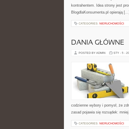
kontrahentem. Idea strony jest pr
BlogdlaKonsumenta.pl opierają […
CATEGORIES:
NIERUCHOMOŚCI
DANIA GŁÓWNE
POSTED BY ADMIN
STY - 5 - 2
codzienne wybory i pomysł, że zd
zasad pojawia się rozsądek: mniej
CATEGORIES:
NIERUCHOMOŚCI