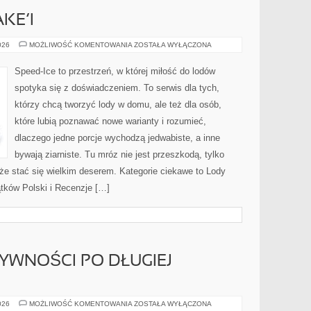
KE’I
PRZEPISY
026
MOŻLIWOŚĆ KOMENTOWANIA
ZOSTAŁA WYŁĄCZONA
NA
SHAKE’I
Speed-Ice to przestrzeń, w której miłość do lodów
spotyka się z doświadczeniem. To serwis dla tych,
którzy chcą tworzyć lody w domu, ale też dla osób,
które lubią poznawać nowe warianty i rozumieć,
dlaczego jedne porcje wychodzą jedwabiste, a inne
bywają ziarniste. Tu mróz nie jest przeszkodą, tylko
e stać się wielkim deserem. Kategorie ciekawe to Lody
tków Polski i Recenzje […]
YWNOŚCI PO DŁUGIEJ
POWRÓT
026
MOŻLIWOŚĆ KOMENTOWANIA
ZOSTAŁA WYŁĄCZONA
DO