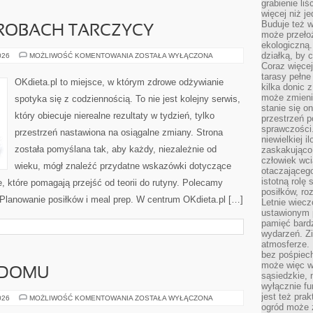
grabienie li
więcej niż j
Buduje też w
OROBACH TARCZYCY
może przeło
ekologiczną
działką, by 
DIETA
026
MOŻLIWOŚĆ KOMENTOWANIA
ZOSTAŁA WYŁĄCZONA
PRZY
Coraz więcej
CHOROBACH
tarasy pełne
TARCZYCY
OKdieta.pl to miejsce, w którym zdrowe odżywianie
kilka donic 
może zmienić
spotyka się z codziennością. To nie jest kolejny serwis,
stanie się o
który obiecuje nierealne rezultaty w tydzień, tylko
przestrzeń p
sprawczości
przestrzeń nastawiona na osiągalne zmiany. Strona
niewielkiej i
została pomyślana tak, aby każdy, niezależnie od
zaskakująco 
człowiek wc
wieku, mógł znaleźć przydatne wskazówki dotyczące
otaczająceg
istotną rolę
je, które pomagają przejść od teorii do rutyny. Polecamy
posiłków, ro
i Planowanie posiłków i meal prep. W centrum OKdieta.pl […]
Letnie wiecz
ustawionym p
pamięć bardz
wydarzeń. Zi
atmosferze. 
bez pośpiech
może więc wz
 DOMU
sąsiedzkie, 
wyłącznie f
jest też pr
UPRAWA
026
MOŻLIWOŚĆ KOMENTOWANIA
ZOSTAŁA WYŁĄCZONA
ZIÓŁ
ogród może z
W