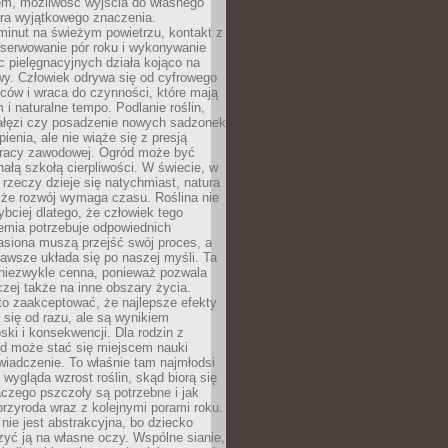
em, możliwość wyjścia do własnego
era wyjątkowego znaczenia.
minut na świeżym powietrzu, kontakt z
bserwowanie pór roku i wykonywanie
c pielęgnacyjnych działa kojąco na
wy. Człowiek odrywa się od cyfrowego
ców i wraca do czynności, które mają
 i naturalne tempo. Podlanie roślin,
gałęzi czy posadzenie nowych sadzonek
enia, ale nie wiąże się z presją
pracy zawodowej. Ogród może być
ałą szkołą cierpliwości. W świecie, w
 rzeczy dzieje się natychmiast, natura
 że rozwój wymaga czasu. Roślina nie
ybciej dlatego, że człowiek tego
emia potrzebuje odpowiednich
asiona muszą przejść swój proces, a
awsze układa się po naszej myśli. Ta
 niezwykle cenna, ponieważ pozwala
czej także na inne obszary życia.
o zaakceptować, że najlepsze efekty
ą się od razu, ale są wynikiem
oski i konsekwencji. Dla rodzin z
ód może stać się miejscem nauki
iadczenie. To właśnie tam najmłodsi
k wygląda wzrost roślin, skąd biorą się
czego pszczoły są potrzebne i jak
przyroda wraz z kolejnymi porami roku.
nie jest abstrakcyjna, bo dziecko
yć ją na własne oczy. Wspólne sianie,