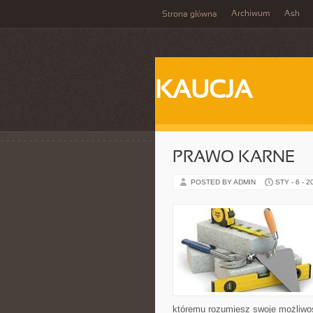
Archiwum
Ash
Strona główna
KAUCJA
PRAWO KARNE
POSTED BY ADMIN
STY - 6 - 2
któremu rozumiesz swoje możliwoś