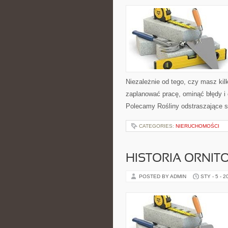
Niezależnie od tego, czy masz kilk
zaplanować pracę, ominąć błędy i
Polecamy Rośliny odstraszające s
CATEGORIES:
NIERUCHOMOŚCI
HISTORIA ORNITO
POSTED BY ADMIN
STY - 5 - 2