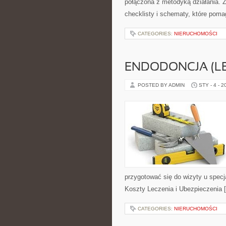
połączona z metodyką działania. Z
checklisty i schematy, które poma
CATEGORIES:
NIERUCHOMOŚCI
ENDODONCJA (L
POSTED BY ADMIN
STY - 4 - 2
przygotować się do wizyty u specja
Koszty Leczenia i Ubezpieczenia 
CATEGORIES:
NIERUCHOMOŚCI