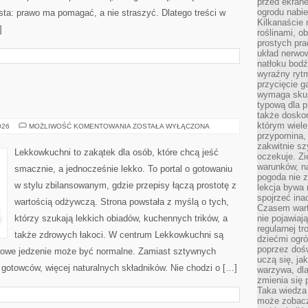
przed ekran
ogrodu nabi
osta: prawo ma pomagać, a nie straszyć. Dlatego treści w
Kilkanaście 
]
roślinami, o
prostych pra
układ nerwo
natłoku bodź
wyraźny rytm
przycięcie 
wymaga skupi
typową dla 
także doskon
którym wiele
DANIA
026
MOŻLIWOŚĆ KOMENTOWANIA
ZOSTAŁA WYŁĄCZONA
GŁÓWNE
przypomina,
zakwitnie sz
Lekkowkuchni to zakątek dla osób, które chcą jeść
oczekuje. Zi
warunków, n
smacznie, a jednocześnie lekko. To portal o gotowaniu
pogoda nie z
w stylu zbilansowanym, gdzie przepisy łączą prostotę z
lekcja bywa
spojrzeć ina
wartością odżywczą. Strona powstała z myślą o tych,
Czasem wart
którzy szukają lekkich obiadów, kuchennych trików, a
nie pojawiaj
regularnej tr
także zdrowych łakoci. W centrum Lekkowkuchni są
dziećmi ogr
poprzez dośw
rowe jedzenie może być normalne. Zamiast sztywnych
uczą się, ja
 gotowców, więcej naturalnych składników. Nie chodzi o […]
warzywa, dla
zmienia się 
Taka wiedza 
może zobacz