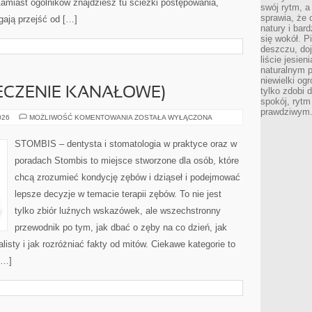
amiast ogólników znajdziesz tu ścieżki postępowania,
swój rytm, a
sprawia, że 
gają przejść od […]
natury i bar
się wokół. P
deszczu, do
liście jesien
naturalnym p
niewielki og
ECZENIE KANAŁOWE)
tylko zdobi 
spokój, rytm
prawdziwym
ENDODONCJA
026
MOŻLIWOŚĆ KOMENTOWANIA
ZOSTAŁA WYŁĄCZONA
(LECZENIE
KANAŁOWE)
STOMBIS – dentysta i stomatologia w praktyce oraz w
poradach Stombis to miejsce stworzone dla osób, które
chcą zrozumieć kondycję zębów i dziąseł i podejmować
lepsze decyzje w temacie terapii zębów. To nie jest
tylko zbiór luźnych wskazówek, ale wszechstronny
przewodnik po tym, jak dbać o zęby na co dzień, jak
listy i jak rozróżniać fakty od mitów. Ciekawe kategorie to
[…]