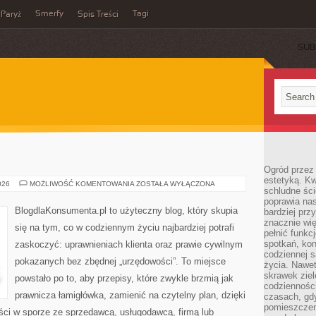
Smerfy
Tagi
Paryż
Spis Treści
SUB
Ogród przez 
estetyką. Kw
PRAWO
026
MOŻLIWOŚĆ KOMENTOWANIA
ZOSTAŁA WYŁĄCZONA
schludne ści
KARNE
poprawia nas
BlogdlaKonsumenta.pl to użyteczny blog, który skupia
bardziej prz
znacznie wię
się na tym, co w codziennym życiu najbardziej potrafi
pełnić funkc
spotkań, kon
zaskoczyć: uprawnieniach klienta oraz prawie cywilnym
codziennej s
pokazanych bez zbędnej „urzędowości”. To miejsce
życia. Nawet
skrawek ziel
powstało po to, aby przepisy, które zwykle brzmią jak
codziennośc
prawnicza łamigłówka, zamienić na czytelny plan, dzięki
czasach, gd
pomieszczen
ci w sporze ze sprzedawcą, usługodawcą, firmą lub