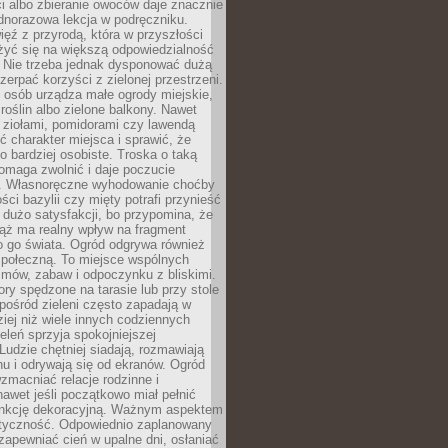
ści albo zbieranie owoców daje znacznie
ednorazowa lekcja w podręczniku.
ięź z przyrodą, która w przyszłości
żyć się na większą odpowiedzialność
. Nie trzeba jednak dysponować dużą
czerpać korzyści z zielonej przestrzeni.
 osób urządza małe ogrody miejskie,
 roślin albo zielone balkony. Nawet
z ziołami, pomidorami czy lawendą
 charakter miejsca i sprawić, że
no bardziej osobiste. Troska o taką
omaga zwolnić i daje poczucie
. Własnoręczne wyhodowanie choćby
lości bazylii czy mięty potrafi przynieść
dużo satysfakcji, bo przypomina, że
iąż ma realny wpływ na fragment
o go świata. Ogród odgrywa również
 społeczną. To miejsce wspólnych
zmów, zabaw i odpoczynku z bliskimi.
ory spędzone na tarasie lub przy stole
ośród zieleni często zapadają w
iej niż wiele innych codziennych
eleń sprzyja spokojniejszej
Ludzie chętniej siadają, rozmawiają
u i odrywają się od ekranów. Ogród
macniać relacje rodzinne i
nawet jeśli początkowo miał pełnić
unkcję dekoracyjną. Ważnym aspektem
aktyczność. Odpowiednio zaplanowany
apewniać cień w upalne dni, osłaniać