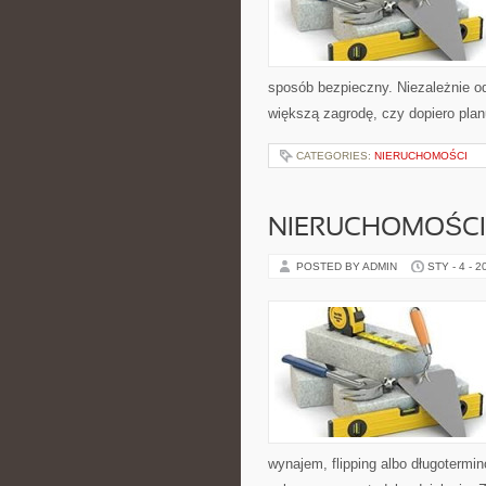
sposób bezpieczny. Niezależnie od
większą zagrodę, czy dopiero pla
CATEGORIES:
NIERUCHOMOŚCI
NIERUCHOMOŚCI 
POSTED BY ADMIN
STY - 4 - 2
wynajem, flipping albo długoterm