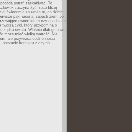
 pogoda potrafi zaskakiwać. To
człowiek zaczyna żyć nieco bliżej
dziej świadomie zauważa to, co dzieje
ierwsze pąki wiosną, zapach ziemi po
jrzewające owoce latem czy opadające
ią tworzą cykl, który przypomina o
orządku świata. Właśnie dlatego nawet
ród może mieć wielką wartość. Nie
dom, ale przywraca codzienności
 i poczucie kontaktu z czymś
.