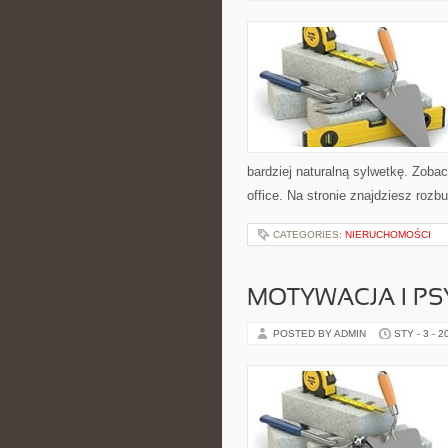
bardziej naturalną sylwetkę. Zoba
office. Na stronie znajdziesz roz
CATEGORIES:
NIERUCHOMOŚCI
MOTYWACJA I P
POSTED BY ADMIN
STY - 3 - 2