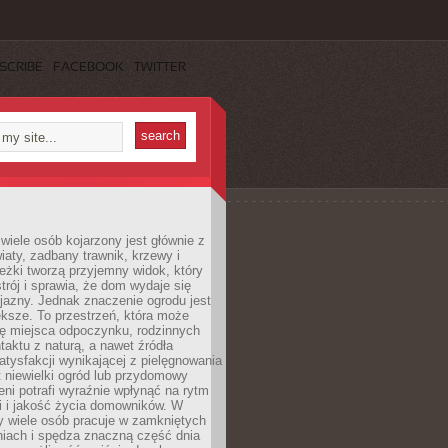
SCRIBE
FACEBOOK
TWITTER
wiele osób kojarzony jest głównie z
iaty, zadbany trawnik, krzewy i
eżki tworzą przyjemny widok, który
trój i sprawia, że dom wydaje się
yjazny. Jednak znaczenie ogrodu jest
ksze. To przestrzeń, która może
ję miejsca odpoczynku, rodzinnych
taktu z naturą, a nawet źródła
atysfakcji wynikającej z pielęgnowania
 niewielki ogród lub przydomowy
eni potrafi wyraźnie wpłynąć na rytm
i i jakość życia domowników. W
y wiele osób pracuje w zamkniętych
iach i spędza znaczną część dnia