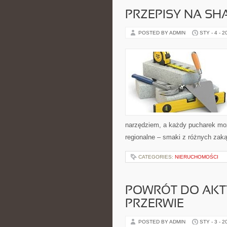
PRZEPISY NA SHA
POSTED BY ADMIN
STY - 4 - 2
narzędziem, a każdy pucharek moż
regionalne – smaki z różnych zaką
CATEGORIES:
NIERUCHOMOŚCI
POWRÓT DO AKT
PRZERWIE
POSTED BY ADMIN
STY - 3 - 2