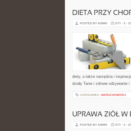
DIETA PRZY CH
POSTED BY ADMIN
STY - 5 - 2
diety, a także narzędzia i inspirac
działy Tanie i zdrowe odżywianie 
CATEGORIES:
NIERUCHOMOŚCI
UPRAWA ZIÓŁ W
POSTED BY ADMIN
STY - 5 - 2