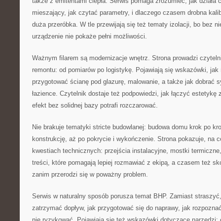
także z emitentami ciepła. Serwis pomaga zrozumieć, jak działa c
mieszający, jak czytać parametry, i dlaczego czasem drobna kalib
duża przeróbka. W tle przewijają się też tematy izolacji, bo bez n
urządzenie nie pokaże pełni możliwości.
Ważnym filarem są modernizacje wnętrz. Strona prowadzi czyteln
remontu: od pomiarów po logistykę. Pojawiają się wskazówki, jak 
przygotować ścianę pod glazurę, malowanie, a także jak dobrać
łazience. Czytelnik dostaje też podpowiedzi, jak łączyć estetykę 
efekt bez solidnej bazy potrafi rozczarować.
Nie brakuje tematyki stricte budowlanej: budowa domu krok po k
konstrukcję, aż po pokrycie i wykończenie. Strona pokazuje, na
kwestiach technicznych: przejścia instalacyjne, mostki termiczne
treści, które pomagają lepiej rozmawiać z ekipą, a czasem też s
zanim przerodzi się w poważny problem.
Serwis w naturalny sposób porusza temat BHP. Zamiast straszyć,
zatrzymać dopływ, jak przygotować się do naprawy, jak rozpoznać 
nie ryzykować. Pojawiają się też wskazówki dotyczące narzędzi: c