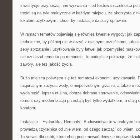
inwestycje przynoszą inne wyzwania – od testów szczelności po 
treści są na tyle praktyczne w każdym miejscu, że skorzysta z ni
lokalem użytkowym i chce, by instalacje działały sprawnie.
W ramach tematów pojawiają się również kwestie wygody: jak z
techniczne, by później nie walczyć z ciasnymi przejściami; jak u
żeby sprzątanie i użytkowanie były łatwe; jak przemyśleć maskowa
nie oznaczał remontu po remoncie. To podejście pokazuje, że instal
zawory, ale też jakość życia.
Dużo miejsca poświęca się też tematowi ekonomii użytkowania. Po
racjonalnym zużyciu wody, o niepotrzebnym grzaniu, a także o ro
wydajność: lepsza otulina, dobrze dobrana sterowanie, odpowiedni
remont czy modernizacja przestają być tylko wydatkiem, a stają 
komfortu.
Instalacje – Hydraulika, Remonty i Budownictwo to w praktyce bibl
prowadzą czytelnika od „nie wiem, od czego zacząć” do „wiem, co
To serwis dla osób, które chcą podejmować decyzje odpowiedzial