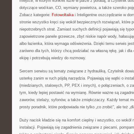
miejsce, w którym konkret idzie w parze z poradą, a czytelnik do
dotyczące wod-kan, CO, wymiany powietrza, a także szeroko poj
Zobacz kategorie:
Fotowoltaika
i Inteligentne oszczędzanie w dom
stronie wszystko kręci się wokół bezpiecznych rozwiązań, które 
niepotrzebnych strat. Zamiast suchych definicji pojawiają się typ
zapowietrzone panele grzewcze, zbyt niskie napór wody, hałasując
albo łazienka, która wymaga odświeżenia. Dzięki temu serwis jes
zarówno dla tych, którzy chcą podziałać na własną rękę, jak i dl
ekipę i potrzebują wiedzy do rozmowy.
Sercem serwisu są tematy związane z hydrauliką. Czytelnik dowia
usterkę zanim w ruch pójdą narzędzia. Pojawiają się wątki o insta
(miedzianych, stalowych, PP, PEX i innych), o połączeniach, o z
tym, kiedy lepiej postawić na wymianę. Równie ważne są zagadni
zaworów, stelaży, syfonów, a także zmiękczaczy. Każdy temat m
prosty poradnik, które podpowiada nie tylko „co zrobić”, ale też „d
Duży nacisk kładzie się na komfort cieplny i wszystko, co wokół 
instalacji. Pojawiają się zagadnienia związane z piecami, pompam