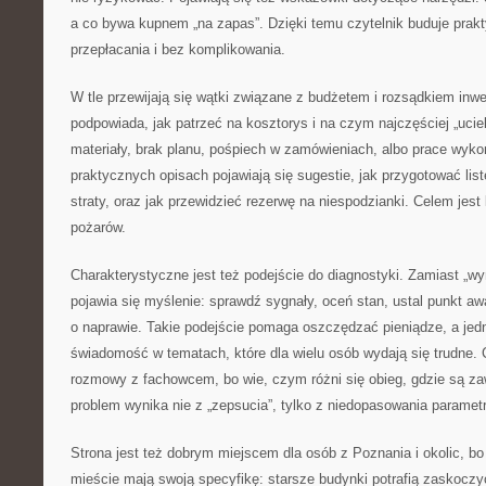
a co bywa kupnem „na zapas”. Dzięki temu czytelnik buduje prak
przepłacania i bez komplikowania.
W tle przewijają się wątki związane z budżetem i rozsądkiem inw
podpowiada, jak patrzeć na kosztorys i na czym najczęściej „ucie
materiały, brak planu, pośpiech w zamówieniach, albo prace wyko
praktycznych opisach pojawiają się sugestie, jak przygotować lis
straty, oraz jak przewidzieć rezerwę na niespodzianki. Celem jest 
pożarów.
Charakterystyczne jest też podejście do diagnostyki. Zamiast „w
pojawia się myślenie: sprawdź sygnały, oceń stan, ustal punkt awa
o naprawie. Takie podejście pomaga oszczędzać pieniądze, a jed
świadomość w tematach, które dla wielu osób wydają się trudne. 
rozmowy z fachowcem, bo wie, czym różni się obieg, gdzie są za
problem wynika nie z „zepsucia”, tylko z niedopasowania paramet
Strona jest też dobrym miejscem dla osób z Poznania i okolic, bo
mieście mają swoją specyfikę: starsze budynki potrafią zaskocz