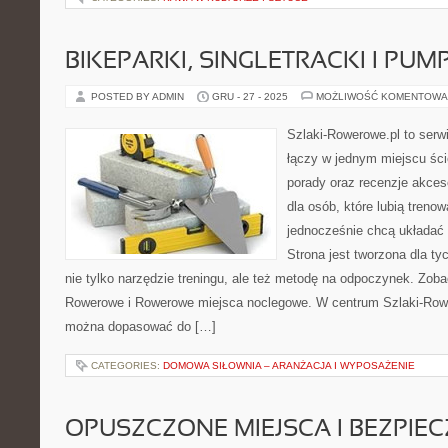
BIKEPARKI, SINGLETRACKI I PUM
POSTED BY ADMIN
GRU - 27 - 2025
MOŻLIWOŚĆ KOMENTOWA
Szlaki-Rowerowe.pl to serwi
łączy w jednym miejscu ści
porady oraz recenzje akceso
dla osób, które lubią treno
jednocześnie chcą układać
Strona jest tworzona dla ty
nie tylko narzędzie treningu, ale też metodę na odpoczynek. Zob
Rowerowe i Rowerowe miejsca noclegowe. W centrum Szlaki-Rower
można dopasować do […]
CATEGORIES:
DOMOWA SIŁOWNIA – ARANŻACJA I WYPOSAŻENIE
OPUSZCZONE MIEJSCA I BEZPIE