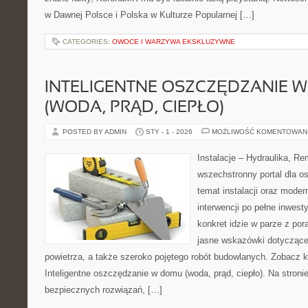
w Dawnej Polsce i Polska w Kulturze Popularnej […]
CATEGORIES:
OWOCE I WARZYWA EKSKLUZYWNE
INTELIGENTNE OSZCZĘDZANIE 
(WODA, PRĄD, CIEPŁO)
POSTED BY ADMIN
STY - 1 - 2026
MOŻLIWOŚĆ KOMENTOWAN
Instalacje – Hydraulika, R
wszechstronny portal dla o
temat instalacji oraz moder
interwencji po pełne inwest
konkret idzie w parze z por
jasne wskazówki dotycząc
powietrza, a także szeroko pojętego robót budowlanych. Zobacz ka
Inteligentne oszczędzanie w domu (woda, prąd, ciepło). Na stroni
bezpiecznych rozwiązań, […]