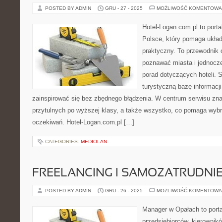
POSTED BY ADMIN
GRU - 27 - 2025
MOŻLIWOŚĆ KOMENTOWA
Hotel-Logan.com.pl to port
Polsce, który pomaga ukła
praktyczny. To przewodnik o
poznawać miasta i jednocz
porad dotyczących hoteli. S
turystyczną bazę informacji
zainspirować się bez zbędnego błądzenia. W centrum serwisu znaj
przytulnych po wyższej klasy, a także wszystko, co pomaga wyb
oczekiwań. Hotel-Logan.com.pl […]
CATEGORIES:
MEDIOLAN
FREELANCING I SAMOZATRUDNIE
POSTED BY ADMIN
GRU - 26 - 2025
MOŻLIWOŚĆ KOMENTOWA
Manager w Opałach to porta
przedsiębiorców, kierownikó