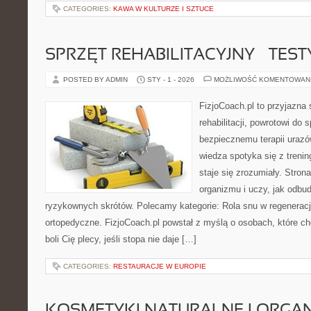
CATEGORIES:
KAWA W KULTURZE I SZTUCE
SPRZĘT REHABILITACYJNY – TEST
POSTED BY ADMIN
STY - 1 - 2026
MOŻLIWOŚĆ KOMENTOWAN
FizjoCoach.pl to przyjazna
rehabilitacji, powrotowi do 
bezpiecznemu terapii urazó
wiedza spotyka się z treni
staje się zrozumiały. Stro
organizmu i uczy, jak odb
ryzykownych skrótów. Polecamy kategorie: Rola snu w regeneracji
ortopedyczne. FizjoCoach.pl powstał z myślą o osobach, które chc
boli Cię plecy, jeśli stopa nie daje […]
CATEGORIES:
RESTAURACJE W EUROPIE