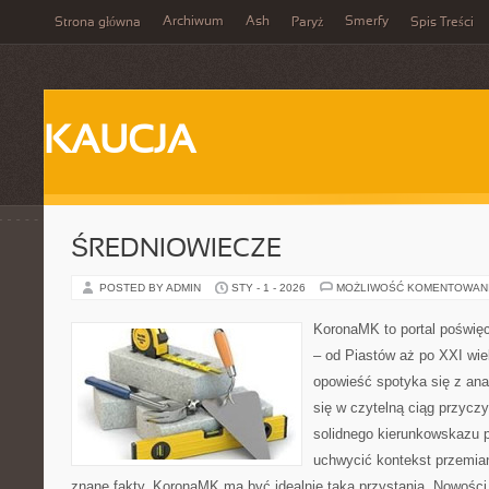
Archiwum
Ash
Smerfy
Strona główna
Paryż
Spis Treści
KAUCJA
ŚREDNIOWIECZE
POSTED BY ADMIN
STY - 1 - 2026
MOŻLIWOŚĆ KOMENTOWAN
KoronaMK to portal poświęc
– od Piastów aż po XXI wi
opowieść spotyka się z ana
się w czytelną ciąg przyczy
solidnego kierunkowskazu p
uchwycić kontekst przemian
znane fakty, KoronaMK ma być idealnie taką przystanią. Nowości