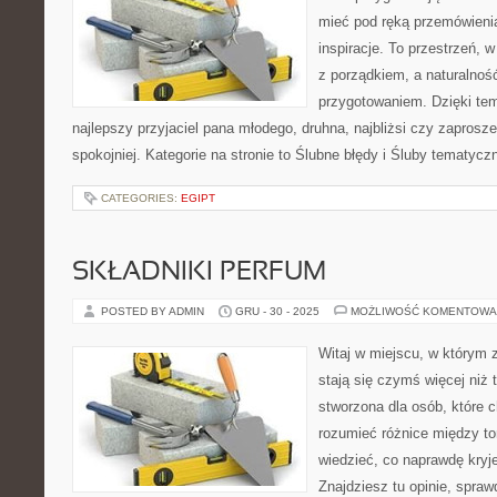
mieć pod ręką przemówienia,
inspiracje. To przestrzeń, w
z porządkiem, a naturalnoś
przygotowaniem. Dzięki tem
najlepszy przyjaciel pana młodego, druhna, najbliżsi czy zaprosz
spokojniej. Kategorie na stronie to Ślubne błędy i Śluby tematycz
CATEGORIES:
EGIPT
SKŁADNIKI PERFUM
POSTED BY ADMIN
GRU - 30 - 2025
MOŻLIWOŚĆ KOMENTOWA
Witaj w miejscu, w którym 
stają się czymś więcej niż t
stworzona dla osób, które 
rozumieć różnice między t
wiedzieć, co naprawdę kryje
Znajdziesz tu opinie, spraw