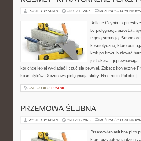
KOSMETYKI NATURALNE I ORGA
POSTED BY ADMIN
GRU - 31 - 2025
MOŻLIWOŚĆ KOMENTOWA
Rolletic Gdynia to przestrz
by pielęgnacja przestała by
mądrą strategią. Strona opi
kosmetyczne, które pomaga
krok po kroku budować har
jest skóra – jej równowaga,
kto chce lepiej wyglądać i czuć się pewniej. Zobacz koniecznie 
kosmetyków i Sezonowa pielęgnacja skóry. Na stronie Rolletic […
CATEGORIES:
PRALNIE
PRZEMOWA ŚLUBNA
POSTED BY ADMIN
GRU - 31 - 2025
MOŻLIWOŚĆ KOMENTOWA
Przemowieniaslubne.pl to p
które przygotowują dzień za