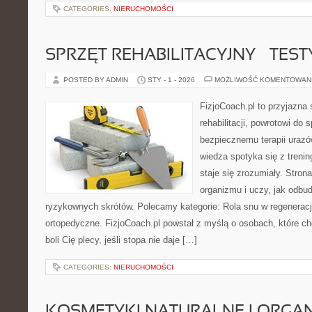
CATEGORIES:
NIERUCHOMOŚCI
SPRZĘT REHABILITACYJNY – TEST
POSTED BY ADMIN
STY - 1 - 2026
MOŻLIWOŚĆ KOMENTOWAN
FizjoCoach.pl to przyjazna
rehabilitacji, powrotowi do 
bezpiecznemu terapii urazó
wiedza spotyka się z treni
staje się zrozumiały. Stro
organizmu i uczy, jak odb
ryzykownych skrótów. Polecamy kategorie: Rola snu w regeneracji
ortopedyczne. FizjoCoach.pl powstał z myślą o osobach, które chc
boli Cię plecy, jeśli stopa nie daje […]
CATEGORIES:
NIERUCHOMOŚCI