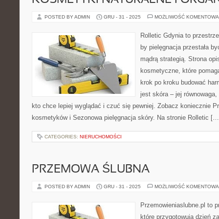
KOSMETYKI NATURALNE I ORGA
POSTED BY ADMIN
GRU - 31 - 2025
MOŻLIWOŚĆ KOMENTOWA
Rolletic Gdynia to przestrz
by pielęgnacja przestała by
mądrą strategią. Strona opi
kosmetyczne, które pomaga
krok po kroku budować har
jest skóra – jej równowaga,
kto chce lepiej wyglądać i czuć się pewniej. Zobacz koniecznie 
kosmetyków i Sezonowa pielęgnacja skóry. Na stronie Rolletic […
CATEGORIES:
NIERUCHOMOŚCI
PRZEMOWA ŚLUBNA
POSTED BY ADMIN
GRU - 31 - 2025
MOŻLIWOŚĆ KOMENTOWA
Przemowieniaslubne.pl to p
które przygotowują dzień za