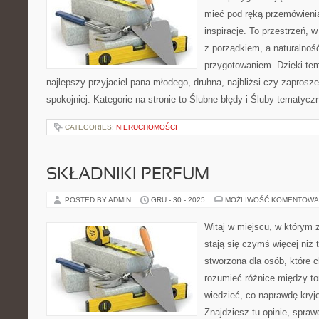
mieć pod ręką przemówienia,
inspiracje. To przestrzeń, w
z porządkiem, a naturalnoś
przygotowaniem. Dzięki tem
najlepszy przyjaciel pana młodego, druhna, najbliżsi czy zaprosz
spokojniej. Kategorie na stronie to Ślubne błędy i Śluby tematycz
CATEGORIES:
NIERUCHOMOŚCI
SKŁADNIKI PERFUM
POSTED BY ADMIN
GRU - 30 - 2025
MOŻLIWOŚĆ KOMENTOWA
Witaj w miejscu, w którym 
stają się czymś więcej niż t
stworzona dla osób, które 
rozumieć różnice między t
wiedzieć, co naprawdę kryje
Znajdziesz tu opinie, spraw