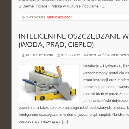
w Dawnej Polsce i Polska w Kulturze Popularnej […]
CATEGORIES:
NIERUCHOMOŚCI
INTELIGENTNE OSZCZĘDZANIE 
(WODA, PRĄD, CIEPŁO)
POSTED BY ADMIN
STY - 1 - 2026
MOŻLIWOŚĆ KOMENTOWAN
Instalacje – Hydraulika, R
wszechstronny portal dla o
temat instalacji oraz moder
interwencji po pełne inwest
konkret idzie w parze z por
jasne wskazówki dotycząc
powietrza, a także szeroko pojętego robót budowlanych. Zobacz ka
Inteligentne oszczędzanie w domu (woda, prąd, ciepło). Na stroni
bezpiecznych rozwiązań, […]