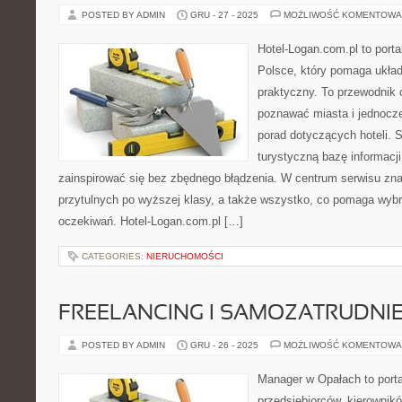
POSTED BY ADMIN
GRU - 27 - 2025
MOŻLIWOŚĆ KOMENTOWA
Hotel-Logan.com.pl to port
Polsce, który pomaga ukła
praktyczny. To przewodnik o
poznawać miasta i jednocz
porad dotyczących hoteli. S
turystyczną bazę informacji
zainspirować się bez zbędnego błądzenia. W centrum serwisu znaj
przytulnych po wyższej klasy, a także wszystko, co pomaga wyb
oczekiwań. Hotel-Logan.com.pl […]
CATEGORIES:
NIERUCHOMOŚCI
FREELANCING I SAMOZATRUDNIE
POSTED BY ADMIN
GRU - 26 - 2025
MOŻLIWOŚĆ KOMENTOWA
Manager w Opałach to porta
przedsiębiorców, kierownikó