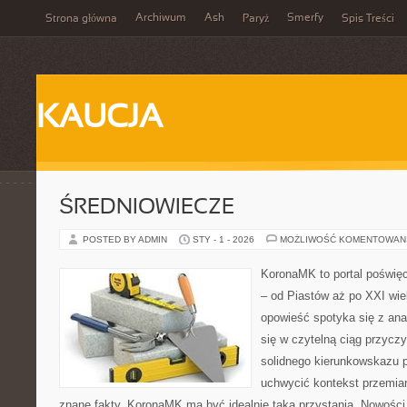
Archiwum
Ash
Smerfy
Strona główna
Paryż
Spis Treści
KAUCJA
ŚREDNIOWIECZE
POSTED BY ADMIN
STY - 1 - 2026
MOŻLIWOŚĆ KOMENTOWAN
KoronaMK to portal poświęc
– od Piastów aż po XXI wi
opowieść spotyka się z ana
się w czytelną ciąg przyczy
solidnego kierunkowskazu p
uchwycić kontekst przemian
znane fakty, KoronaMK ma być idealnie taką przystanią. Nowości