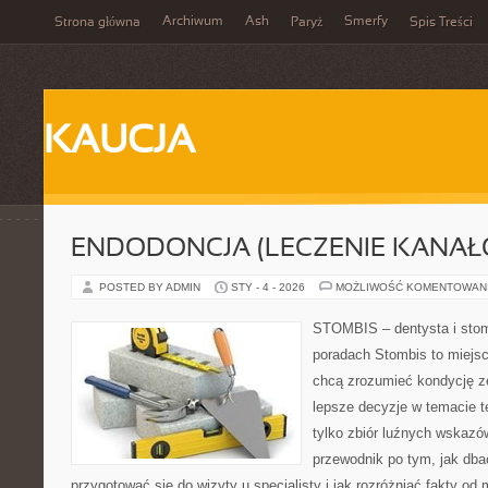
Archiwum
Ash
Smerfy
Strona główna
Paryż
Spis Treści
KAUCJA
ENDODONCJA (LECZENIE KANAŁ
POSTED BY ADMIN
STY - 4 - 2026
MOŻLIWOŚĆ KOMENTOWAN
STOMBIS – dentysta i stom
poradach Stombis to miejsc
chcą zrozumieć kondycję z
lepsze decyzje w temacie te
tylko zbiór luźnych wskazó
przewodnik po tym, jak dba
przygotować się do wizyty u specjalisty i jak rozróżniać fakty od 