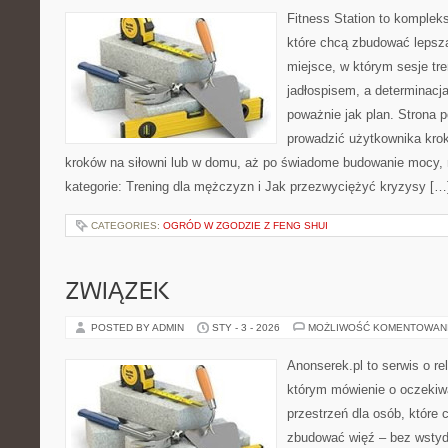
Fitness Station to komplek
które chcą zbudować lepsz
miejsce, w którym sesje tr
jadłospisem, a determinacj
poważnie jak plan. Strona 
prowadzić użytkownika krok
kroków na siłowni lub w domu, aż po świadome budowanie mocy, m
kategorie: Trening dla mężczyzn i Jak przezwyciężyć kryzysy […
CATEGORIES:
OGRÓD W ZGODZIE Z FENG SHUI
ZWIĄZEK
POSTED BY ADMIN
STY - 3 - 2026
MOŻLIWOŚĆ KOMENTOWAN
Anonserek.pl to serwis o rel
którym mówienie o oczekiwa
przestrzeń dla osób, które 
zbudować więź – bez wstydu