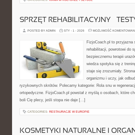
SPRZĘT REHABILITACYJNY – TEST
POSTED BY ADMIN
STY - 1 - 2026
MOŻLIWOŚĆ KOMENTOWAN
FizjoCoach.pl to przyjazna
rehabilitacji, powrotowi do 
bezpiecznemu terapii urazó
wiedza spotyka się z treni
staje się zrozumiały. Stro
organizmu i uczy, jak odb
ryzykownych skrótów. Polecamy kategorie: Rola snu w regeneracji
ortopedyczne. FizjoCoach.pl powstał z myślą o osobach, które chc
boli Cię plecy, jeśli stopa nie daje […]
CATEGORIES:
RESTAURACJE W EUROPIE
KOSMETYKI NATURALNE I ORGA