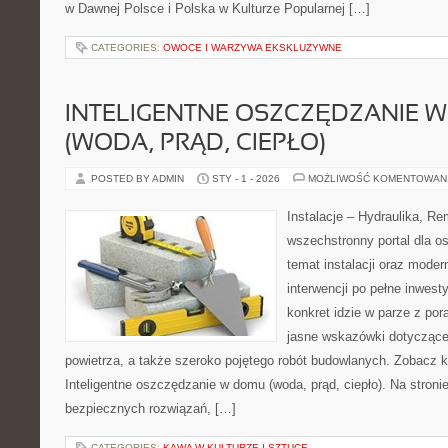
w Dawnej Polsce i Polska w Kulturze Popularnej […]
CATEGORIES:
OWOCE I WARZYWA EKSKLUZYWNE
INTELIGENTNE OSZCZĘDZANIE 
(WODA, PRĄD, CIEPŁO)
POSTED BY ADMIN
STY - 1 - 2026
MOŻLIWOŚĆ KOMENTOWAN
Instalacje – Hydraulika, R
wszechstronny portal dla o
temat instalacji oraz moder
interwencji po pełne inwest
konkret idzie w parze z por
jasne wskazówki dotycząc
powietrza, a także szeroko pojętego robót budowlanych. Zobacz ka
Inteligentne oszczędzanie w domu (woda, prąd, ciepło). Na stroni
bezpiecznych rozwiązań, […]
CATEGORIES:
KAWA W KULTURZE I SZTUCE