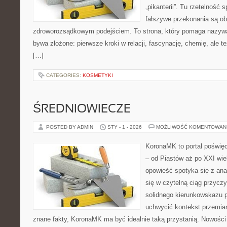
„pikanterii”. Tu rzetelność
fałszywe przekonania są o
zdroworozsądkowym podejściem. To strona, który pomaga nazywa
bywa złożone: pierwsze kroki w relacji, fascynację, chemię, ale te
[…]
CATEGORIES:
KOSMETYKI
ŚREDNIOWIECZE
POSTED BY ADMIN
STY - 1 - 2026
MOŻLIWOŚĆ KOMENTOWAN
KoronaMK to portal poświęc
– od Piastów aż po XXI wi
opowieść spotyka się z ana
się w czytelną ciąg przyczy
solidnego kierunkowskazu p
uchwycić kontekst przemian
znane fakty, KoronaMK ma być idealnie taką przystanią. Nowości