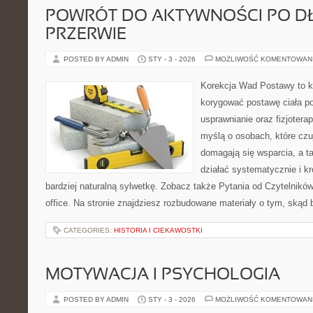
POWRÓT DO AKTYWNOŚCI PO DŁ
PRZERWIE
POSTED BY ADMIN
STY - 3 - 2026
MOŻLIWOŚĆ KOMENTOWAN
Korekcja Wad Postawy to ko
korygować postawę ciała po
usprawnianie oraz fizjotera
myślą o osobach, które czuj
domagają się wsparcia, a t
działać systematycznie i k
bardziej naturalną sylwetkę. Zobacz także Pytania od Czytelnikó
office. Na stronie znajdziesz rozbudowane materiały o tym, skąd 
CATEGORIES:
HISTORIA I CIEKAWOSTKI
MOTYWACJA I PSYCHOLOGIA
POSTED BY ADMIN
STY - 3 - 2026
MOŻLIWOŚĆ KOMENTOWAN