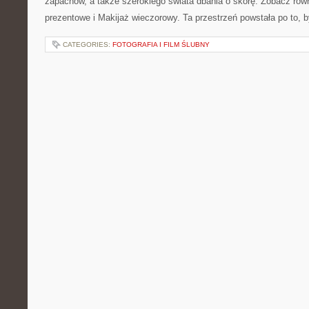
zapachów, a także szerokiego świata dbania o skórę. Zobacz rów
prezentowe i Makijaż wieczorowy. Ta przestrzeń powstała po to, 
CATEGORIES:
FOTOGRAFIA I FILM ŚLUBNY