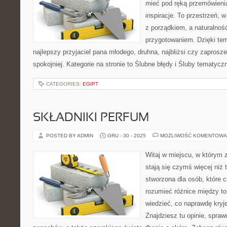
mieć pod ręką przemówienia,
inspiracje. To przestrzeń, w
z porządkiem, a naturalnoś
przygotowaniem. Dzięki tem
najlepszy przyjaciel pana młodego, druhna, najbliżsi czy zaprosz
spokojniej. Kategorie na stronie to Ślubne błędy i Śluby tematycz
CATEGORIES:
EGIPT
SKŁADNIKI PERFUM
POSTED BY ADMIN
GRU - 30 - 2025
MOŻLIWOŚĆ KOMENTOWA
Witaj w miejscu, w którym 
stają się czymś więcej niż t
stworzona dla osób, które 
rozumieć różnice między t
wiedzieć, co naprawdę kryje
Znajdziesz tu opinie, spraw