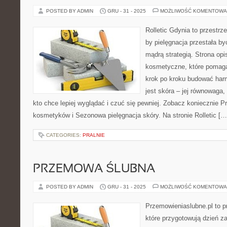
POSTED BY ADMIN
GRU - 31 - 2025
MOŻLIWOŚĆ KOMENTOWA
Rolletic Gdynia to przestrz
by pielęgnacja przestała by
mądrą strategią. Strona opi
kosmetyczne, które pomaga
krok po kroku budować har
jest skóra – jej równowaga,
kto chce lepiej wyglądać i czuć się pewniej. Zobacz koniecznie 
kosmetyków i Sezonowa pielęgnacja skóry. Na stronie Rolletic […
CATEGORIES:
PRALNIE
PRZEMOWA ŚLUBNA
POSTED BY ADMIN
GRU - 31 - 2025
MOŻLIWOŚĆ KOMENTOWA
Przemowieniaslubne.pl to p
które przygotowują dzień za