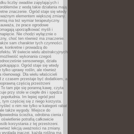
dku liczby owadów zapylających i
problemów z wodą takie działania mają
etne znaczenie. Ogród staje się wtedy
 ważnym elementem większej zmiany.
emią ma też wymiar terapeutyczny.
zauważa, że prace ogrodowe
pomagają uporządkować myśli i
napięcie. Nie chodzi wyłącznie o
czny, choć ten również ma znaczenie.
także sam charakter tych czynności.
e, konkretne i prowadzą do
fektu. W świecie wielu abstrakcyjnych
możliwość wykonania czegoś
jednocześnie sensownego, działa
pokajająco. Ogród staje się wtedy
 tylko uprawy roślin, ale również
 równowagi. Dla wielu właścicieli
 z czasem przestaje być dodatkiem, a
łnoprawną częścią przestrzeni
 To tam pije się poranną kawę, czyta
cuje przy stole w ciepłe dni i spędza
opołudnia. Im lepiej ogród jest
 tym częściej się z niego korzysta.
yśleć o nim nie tylko w kategorii rabat
ale także wygody. Miejsce do
dpowiednia ścieżka, odrobina cienia i
oświetlenie potrafią całkowicie
sób korzystania z tej przestrzeni.
ównież lekcją uważności na zmiany.
 wygląda inaczej, każda roślina ma