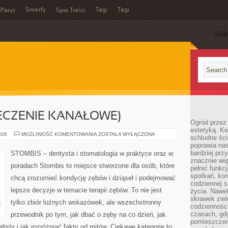
Smerfy
Tagi
Tagi
Paryż
Spis Treści
SUB
ECZENIE KANAŁOWE)
Ogród przez 
estetyką. Kw
ENDODONCJA
026
MOŻLIWOŚĆ KOMENTOWANIA
ZOSTAŁA WYŁĄCZONA
schludne ści
(LECZENIE
poprawia nas
KANAŁOWE)
bardziej prz
STOMBIS – dentysta i stomatologia w praktyce oraz w
znacznie wię
poradach Stombis to miejsce stworzone dla osób, które
pełnić funkc
spotkań, kon
chcą zrozumieć kondycję zębów i dziąseł i podejmować
codziennej s
lepsze decyzje w temacie terapii zębów. To nie jest
życia. Nawet
skrawek ziel
tylko zbiór luźnych wskazówek, ale wszechstronny
codziennośc
czasach, gd
przewodnik po tym, jak dbać o zęby na co dzień, jak
pomieszczen
listy i jak rozróżniać fakty od mitów. Ciekawe kategorie to