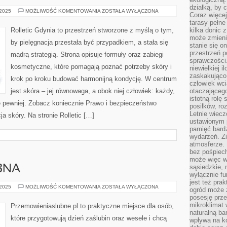
działką, by 
KOSMETYKI
 2025
MOŻLIWOŚĆ KOMENTOWANIA
ZOSTAŁA WYŁĄCZONA
Coraz więcej
NATURALNE
I
tarasy pełne
ORGANICZNE
Rolletic Gdynia to przestrzeń stworzone z myślą o tym,
kilka donic 
może zmienić
by pielęgnacja przestała być przypadkiem, a stała się
stanie się o
przestrzeń p
mądrą strategią. Strona opisuje formuły oraz zabiegi
sprawczości
kosmetyczne, które pomagają poznać potrzeby skóry i
niewielkiej i
zaskakująco 
krok po kroku budować harmonijną kondycję. W centrum
człowiek wc
jest skóra – jej równowaga, a obok niej człowiek: każdy,
otaczająceg
istotną rolę
ię pewniej. Zobacz koniecznie Prawo i bezpieczeństwo
posiłków, ro
Letnie wiecz
 skóry. Na stronie Rolletic […]
ustawionym p
pamięć bardz
wydarzeń. Zi
atmosferze. 
bez pośpiech
może więc wz
sąsiedzkie, 
BNA
wyłącznie f
jest też pr
PRZEMOWA
 2025
MOŻLIWOŚĆ KOMENTOWANIA
ZOSTAŁA WYŁĄCZONA
ogród może z
ŚLUBNA
posesję prze
mikroklimat
Przemowieniaslubne.pl to praktyczne miejsce dla osób,
naturalną ba
które przygotowują dzień zaślubin oraz wesele i chcą
wpływa na k