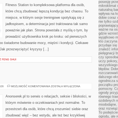
PSYCHOLOGIA
posesję prze
Fitness Station to kompleksowa platforma dla osób,
mikroklimat
naturalną ba
które chcą zbudować lepszą kondycję bez chaosu. To
wpływa na k
miejsce, w którym sesje treningowe spotykają się z
dobie coraz 
nie tylko oz
jadłospisem, a determinacja jest traktowana tak samo
poprawiający
ważne na osi
poważnie jak plan. Strona powstała z myślą o tym, by
gdzie wzros
prowadzić użytkownika krok po kroku: od pierwszych
wyjątkowo 
kto zaczyna 
 po świadome budowanie mocy, mięśni i kondycji. Ciekawe
przydaje się
i Jak przezwyciężyć kryzysy […]
znaleźć info
pielęgnacji b
czy sposoba
Z FENG SHUI
uczy pokory,
wszystkiego 
błędów. Dob
rozczarowań
dalszego ek
ogrodnicza st
początku pr
ZWIĄZEK
026
MOŻLIWOŚĆ KOMENTOWANIA
ZOSTAŁA WYŁĄCZONA
pomocny. Co
ogrody przyj
Anonserek.pl to serwis o relacjach, seksie i bliskości, w
równego tra
ozdobnych ro
którym mówienie o oczekiwaniach jest normalne. To
miododajne, 
oraz rozwią
przestrzeń dla osób, które chcą zrozumieć siebie oraz
To podejście
zbudować więź – bez wstydu, ale też bez krzykliwej
ogrodu, ale 