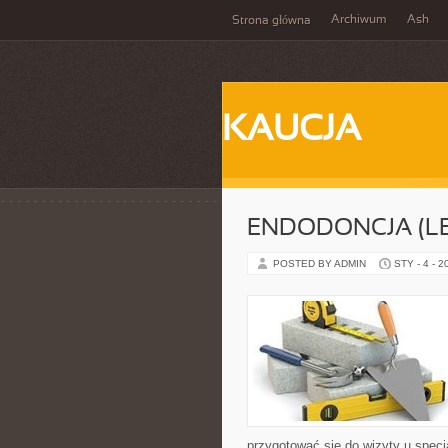
Archiwum
Ash
Strona główna
KAUCJA
ENDODONCJA (L
POSTED BY ADMIN
STY - 4 - 2
przygotować się do wizyty u specja