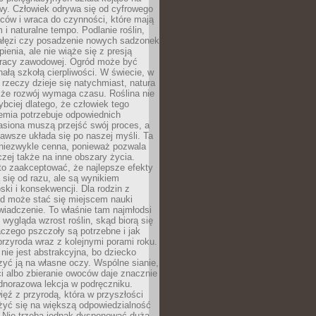
wy. Człowiek odrywa się od cyfrowego
ców i wraca do czynności, które mają
 i naturalne tempo. Podlanie roślin,
gałęzi czy posadzenie nowych sadzonek
enia, ale nie wiąże się z presją
pracy zawodowej. Ogród może być
ałą szkołą cierpliwości. W świecie, w
 rzeczy dzieje się natychmiast, natura
 że rozwój wymaga czasu. Roślina nie
ybciej dlatego, że człowiek tego
emia potrzebuje odpowiednich
asiona muszą przejść swój proces, a
awsze układa się po naszej myśli. Ta
 niezwykle cenna, ponieważ pozwala
czej także na inne obszary życia.
o zaakceptować, że najlepsze efekty
ą się od razu, ale są wynikiem
oski i konsekwencji. Dla rodzin z
ód może stać się miejscem nauki
iadczenie. To właśnie tam najmłodsi
k wygląda wzrost roślin, skąd biorą się
czego pszczoły są potrzebne i jak
przyroda wraz z kolejnymi porami roku.
nie jest abstrakcyjna, bo dziecko
yć ją na własne oczy. Wspólne sianie,
ści albo zbieranie owoców daje znacznie
ednorazowa lekcja w podręczniku.
ięź z przyrodą, która w przyszłości
żyć się na większą odpowiedzialność
. Nie trzeba jednak dysponować dużą