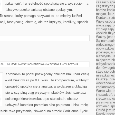
czasach spa
„pikanterii”. Tu rzetelność spotykają się z wyczuciem, a
częstszych 
fałszywe przekonania są obalane spokojnym,
bardzo konkr
małym, lecz
o strona, który pomaga nazywać to, co między ludźmi
Kontakt z zi
Wiele osób 
acji, fascynację, chemię, ale też kryzysy, konflikty, spadek
wyciszają, 
zmniejszają 
wysiłek fizy
Ważny jest 
Są namacaln
widocznego e
obowiązków 
prostego, a 
niezwykle us
miejscem nie
odzyskiwania
ŚREDNIOWIECZE
026
MOŻLIWOŚĆ KOMENTOWANIA
ZOSTAŁA WYŁĄCZONA
domów ogród
staje się pe
KoronaMK to portal poświęcony dziejom kraju nad Wisłą
mieszkalnej.
książkę, pra
– od Piastów aż po XXI wiek. To kompendium, w którym
weekendowe p
opowieść spotyka się z analizą, a wydarzenia układają
zaplanowany,
Warto więc m
się w czytelną ciąg przyczyn i skutków. Jeśli szukasz
i nasadzeń, 
siedzenia, o
solidnego kierunkowskazu po stuleciach, chcesz
przemyślane 
uchwycić kontekst przemian albo po prostu lubisz mniej
odmienić spo
Ogród jest r
alnie taką przystanią. Nowości na stronie Codzienne Życie
Każdy sezon