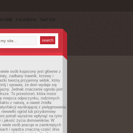
SCRIBE
FACEBOOK
TWITTER
wiele osób kojarzony jest głównie z
iaty, zadbany trawnik, krzewy i
eżki tworzą przyjemny widok, który
trój i sprawia, że dom wydaje się
yjazny. Jednak znaczenie ogrodu jest
ksze. To przestrzeń, która może
ję miejsca odpoczynku, rodzinnych
taktu z naturą, a nawet źródła
atysfakcji wynikającej z pielęgnowania
 niewielki ogród lub przydomowy
eni potrafi wyraźnie wpłynąć na rytm
i i jakość życia domowników. W
y wiele osób pracuje w zamkniętych
iach i spędza znaczną część dnia