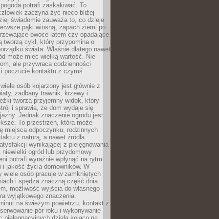
 pogoda potrafi zaskakiwać. To
człowiek zaczyna żyć nieco bliżej
dziej świadomie zauważa to, co dzieje
ierwsze pąki wiosną, zapach ziemi po
jrzewające owoce latem czy opadające
ią tworzą cykl, który przypomina o
orządku świata. Właśnie dlatego nawet
ród może mieć wielką wartość. Nie
dom, ale przywraca codzienności
 i poczucie kontaktu z czymś
.
wiele osób kojarzony jest głównie z
iaty, zadbany trawnik, krzewy i
eżki tworzą przyjemny widok, który
trój i sprawia, że dom wydaje się
yjazny. Jednak znaczenie ogrodu jest
ksze. To przestrzeń, która może
ję miejsca odpoczynku, rodzinnych
taktu z naturą, a nawet źródła
atysfakcji wynikającej z pielęgnowania
 niewielki ogród lub przydomowy
eni potrafi wyraźnie wpłynąć na rytm
i i jakość życia domowników. W
y wiele osób pracuje w zamkniętych
iach i spędza znaczną część dnia
em, możliwość wyjścia do własnego
era wyjątkowego znaczenia.
minut na świeżym powietrzu, kontakt z
bserwowanie pór roku i wykonywanie
c pielęgnacyjnych działa kojąco na