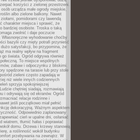
czerpać korzyści z zielonej przestrzeni.
 osób urządza małe ogrody miejskie,
 roślin albo zielone balkony. Nawet
z ziołami, pomidorami czy lawendą
 charakter miejsca i sprawić, że
no bardziej osobiste. Troska o taką
omaga zwolnić i daje poczucie
. Własnoręczne wyhodowanie choćby
lości bazylii czy mięty potrafi przynieść
dużo satysfakcji, bo przypomina, że
iąż ma realny wpływ na fragment
o go świata. Ogród odgrywa również
 społeczną. To miejsce wspólnych
zmów, zabaw i odpoczynku z bliskimi.
ory spędzone na tarasie lub przy stole
ośród zieleni często zapadają w
iej niż wiele innych codziennych
eleń sprzyja spokojniejszej
Ludzie chętniej siadają, rozmawiają
u i odrywają się od ekranów. Ogród
macniać relacje rodzinne i
nawet jeśli początkowo miał pełnić
unkcję dekoracyjną. Ważnym aspektem
aktyczność. Odpowiednio zaplanowany
apewniać cień w upalne dni, osłaniać
d wiatrem, tłumić hałas i poprawiać
 wokół domu. Drzewa i krzewy stanowią
rierę, a roślinność wokół budynku
omfort przebywania na zewnątrz. W