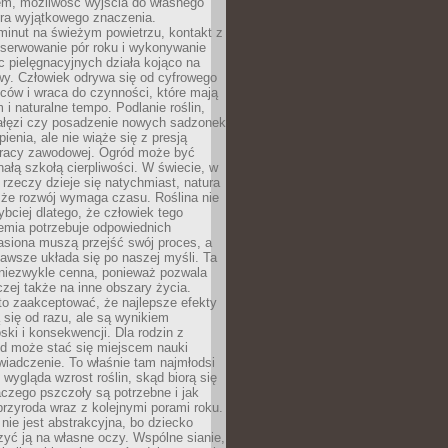
em, możliwość wyjścia do własnego
era wyjątkowego znaczenia.
minut na świeżym powietrzu, kontakt z
bserwowanie pór roku i wykonywanie
c pielęgnacyjnych działa kojąco na
wy. Człowiek odrywa się od cyfrowego
ców i wraca do czynności, które mają
 i naturalne tempo. Podlanie roślin,
gałęzi czy posadzenie nowych sadzonek
enia, ale nie wiąże się z presją
pracy zawodowej. Ogród może być
ałą szkołą cierpliwości. W świecie, w
 rzeczy dzieje się natychmiast, natura
 że rozwój wymaga czasu. Roślina nie
ybciej dlatego, że człowiek tego
emia potrzebuje odpowiednich
asiona muszą przejść swój proces, a
awsze układa się po naszej myśli. Ta
 niezwykle cenna, ponieważ pozwala
czej także na inne obszary życia.
o zaakceptować, że najlepsze efekty
ą się od razu, ale są wynikiem
oski i konsekwencji. Dla rodzin z
ód może stać się miejscem nauki
iadczenie. To właśnie tam najmłodsi
k wygląda wzrost roślin, skąd biorą się
czego pszczoły są potrzebne i jak
przyroda wraz z kolejnymi porami roku.
nie jest abstrakcyjna, bo dziecko
yć ją na własne oczy. Wspólne sianie,