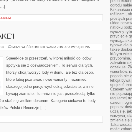
przed ekran
ogrodu nabi
[…]
Kilkanaście 
roślinami, o
ECKIEM
prostych pra
układ nerwo
natłoku bodź
wyraźny rytm
KE’I
przycięcie 
wymaga skupi
typową dla 
PRZEPISY
026
MOŻLIWOŚĆ KOMENTOWANIA
ZOSTAŁA WYŁĄCZONA
także doskon
NA
SHAKE’I
którym wiele
Speed-Ice to przestrzeń, w której miłość do lodów
przypomina,
zakwitnie sz
spotyka się z doświadczeniem. To serwis dla tych,
oczekuje. Zi
warunków, n
którzy chcą tworzyć lody w domu, ale też dla osób,
pogoda nie z
które lubią poznawać nowe warianty i rozumieć,
lekcja bywa
spojrzeć ina
dlaczego jedne porcje wychodzą jedwabiste, a inne
Czasem wart
bywają ziarniste. Tu mróz nie jest przeszkodą, tylko
nie pojawiaj
regularnej tr
e stać się wielkim deserem. Kategorie ciekawe to Lody
dziećmi ogr
poprzez dośw
tków Polski i Recenzje […]
uczą się, ja
warzywa, dla
zmienia się 
Taka wiedza 
może zobacz