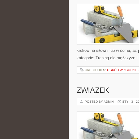
kroków na siłowni lub w domu, aż
kategorie: Trening dla mężczyzn 
CATEGORIES:
OGRÓD W ZGODZIE 
ZWIĄZEK
POSTED BY ADMIN
STY - 3 - 2