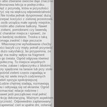
ści albo zbieranie owoców daje znacznie
ednorazowa lekcja w podręczniku.
ięź z przyrodą, która w przyszłości
żyć się na większą odpowiedzialność
. Nie trzeba jednak dysponować dużą
czerpać korzyści z zielonej przestrzeni.
 osób urządza małe ogrody miejskie,
 roślin albo zielone balkony. Nawet
z ziołami, pomidorami czy lawendą
 charakter miejsca i sprawić, że
no bardziej osobiste. Troska o taką
omaga zwolnić i daje poczucie
. Własnoręczne wyhodowanie choćby
lości bazylii czy mięty potrafi przynieść
dużo satysfakcji, bo przypomina, że
iąż ma realny wpływ na fragment
o go świata. Ogród odgrywa również
 społeczną. To miejsce wspólnych
zmów, zabaw i odpoczynku z bliskimi.
ory spędzone na tarasie lub przy stole
ośród zieleni często zapadają w
iej niż wiele innych codziennych
eleń sprzyja spokojniejszej
Ludzie chętniej siadają, rozmawiają
u i odrywają się od ekranów. Ogród
macniać relacje rodzinne i
nawet jeśli początkowo miał pełnić
unkcję dekoracyjną. Ważnym aspektem
aktyczność. Odpowiednio zaplanowany
apewniać cień w upalne dni, osłaniać