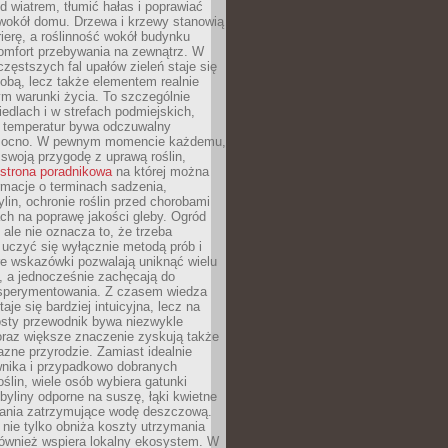
d wiatrem, tłumić hałas i poprawiać
 wokół domu. Drzewa i krzewy stanowią
rierę, a roślinność wokół budynku
omfort przebywania na zewnątrz. W
częstszych fal upałów zieleń staje się
dobą, lecz także elementem realnie
m warunki życia. To szczególnie
edlach i w strefach podmiejskich,
t temperatur bywa odczuwalny
mocno. W pewnym momencie każdemu,
swoją przygodę z uprawą roślin,
strona poradnikowa
na której można
rmacje o terminach sadzenia,
ylin, ochronie roślin przed chorobami
ch na poprawę jakości gleby. Ogród
 ale nie oznacza to, że trzeba
uczyć się wyłącznie metodą prób i
re wskazówki pozwalają uniknąć wielu
, a jednocześnie zachęcają do
sperymentowania. Z czasem wiedza
aje się bardziej intuicyjna, lecz na
osty przewodnik bywa niezwykle
raz większe znaczenie zyskują także
azne przyrodzie. Zamiast idealnie
wnika i przypadkowo dobranych
ślin, wiele osób wybiera gatunki
byliny odporne na suszę, łąki kwietne
zania zatrzymujące wodę deszczową.
 nie tylko obniża koszty utrzymania
również wspiera lokalny ekosystem. W