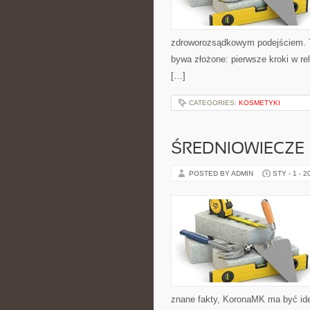
zdroworozsądkowym podejściem. T
bywa złożone: pierwsze kroki w rel
[…]
CATEGORIES:
KOSMETYKI
ŚREDNIOWIECZE
POSTED BY ADMIN
STY - 1 - 2
znane fakty, KoronaMK ma być ide