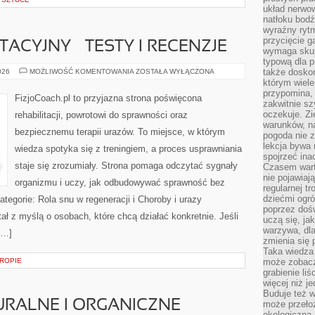
układ nerwo
natłoku bodź
wyraźny rytm
przycięcie 
TACYJNY – TESTY I RECENZJE
wymaga skupi
typową dla 
SPRZĘT
także doskon
026
MOŻLIWOŚĆ KOMENTOWANIA
ZOSTAŁA WYŁĄCZONA
REHABILITACYJNY
którym wiele
–
przypomina,
TESTY
FizjoCoach.pl to przyjazna strona poświęcona
I
zakwitnie sz
RECENZJE
oczekuje. Zi
rehabilitacji, powrotowi do sprawności oraz
warunków, n
bezpiecznemu terapii urazów. To miejsce, w którym
pogoda nie z
lekcja bywa
wiedza spotyka się z treningiem, a proces usprawniania
spojrzeć ina
staje się zrozumiały. Strona pomaga odczytać sygnały
Czasem wart
nie pojawiaj
organizmu i uczy, jak odbudowywać sprawność bez
regularnej tr
dziećmi ogr
egorie: Rola snu w regeneracji i Choroby i urazy
poprzez dośw
ał z myślą o osobach, które chcą działać konkretnie. Jeśli
uczą się, ja
warzywa, dla
 […]
zmienia się 
Taka wiedza 
ROPIE
może zobacz
grabienie li
więcej niż j
Buduje też w
RALNE I ORGANICZNE
może przeło
ekologiczną