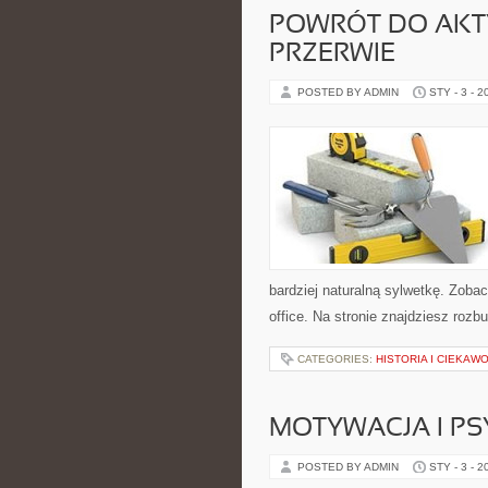
POWRÓT DO AKT
PRZERWIE
POSTED BY ADMIN
STY - 3 - 2
bardziej naturalną sylwetkę. Zoba
office. Na stronie znajdziesz roz
CATEGORIES:
HISTORIA I CIEKAW
MOTYWACJA I P
POSTED BY ADMIN
STY - 3 - 2