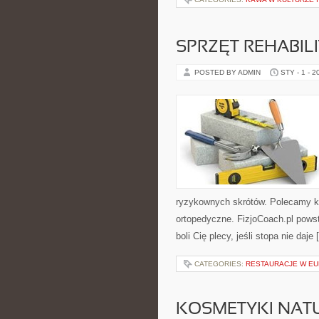
SPRZĘT REHABILI
POSTED BY ADMIN
STY - 1 - 2
ryzykownych skrótów. Polecamy kat
ortopedyczne. FizjoCoach.pl powst
boli Cię plecy, jeśli stopa nie daje
CATEGORIES:
RESTAURACJE W EU
KOSMETYKI NATU