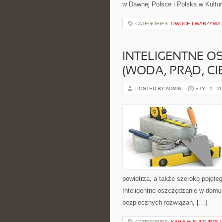
w Dawnej Polsce i Polska w Kultu
CATEGORIES:
OWOCE I WARZYWA
INTELIGENTNE 
(WODA, PRĄD, CI
POSTED BY ADMIN
STY - 1 - 2
powietrza, a także szeroko pojęte
Inteligentne oszczędzanie w domu 
bezpiecznych rozwiązań, […]
CATEGORIES:
KAWA W KULTURZE I