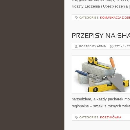
Koszty Leczenia i Ubezpieczenia 
CATEGORIES:
KOMUNIKACJA Z DZI
PRZEPISY NA SHA
POSTED BY ADMIN
STY - 4 - 2
narzędziem, a każdy pucharek moż
regionalne – smaki z różnych zaką
CATEGORIES:
KOSZYKÓWKA