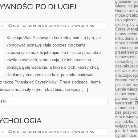
grabienie li
więcej niż j
YWNOŚCI PO DŁUGIEJ
Buduje też w
może przeło
ekologiczną
działką, by 
POWRÓT
026
MOŻLIWOŚĆ KOMENTOWANIA
ZOSTAŁA WYŁĄCZONA
Coraz więcej
DO
AKTYWNOŚCI
tarasy pełne
PO
Korekcja Wad Postawy to konkretny portal o tym, jak
kilka donic 
DŁUGIEJ
może zmienić
PRZERWIE
korygować postawę ciała poprzez ćwiczenia,
stanie się o
przestrzeń p
usprawnianie oraz fizjoterapię. To miejsce powstało z
sprawczości
myślą o osobach, które czują, że ich kręgosłup
niewielkiej i
zaskakująco 
domagają się wsparcia, a także o tych, którzy chcą
człowiek wc
działać systematycznie i krok po kroku budować
otaczająceg
istotną rolę
cz także Pytania od Czytelników i Praca siedząca i home
posiłków, ro
Letnie wiecz
budowane materiały o tym, skąd biorą się wady […]
ustawionym p
pamięć bardz
OSTKI
wydarzeń. Zi
atmosferze. 
bez pośpiech
może więc wz
SYCHOLOGIA
sąsiedzkie, 
wyłącznie f
jest też pr
MOTYWACJA
026
MOŻLIWOŚĆ KOMENTOWANIA
ZOSTAŁA WYŁĄCZONA
ogród może z
I