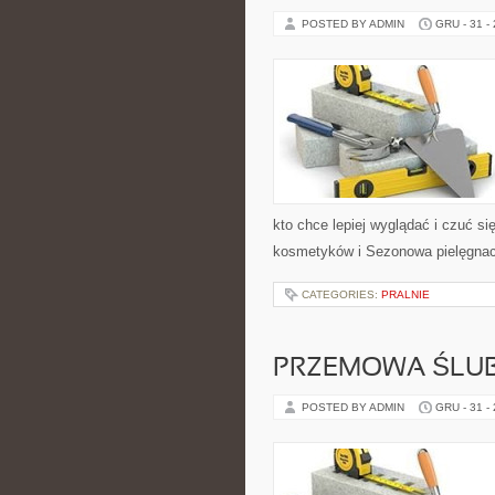
POSTED BY ADMIN
GRU - 31 -
kto chce lepiej wyglądać i czuć s
kosmetyków i Sezonowa pielęgnacja
CATEGORIES:
PRALNIE
PRZEMOWA ŚLU
POSTED BY ADMIN
GRU - 31 -