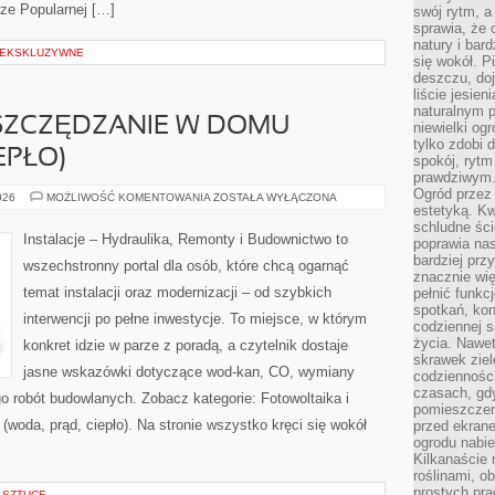
rze Popularnej […]
swój rytm, a
sprawia, że 
natury i bar
 EKSKLUZYWNE
się wokół. P
deszczu, do
liście jesien
naturalnym p
OSZCZĘDZANIE W DOMU
niewielki og
tylko zdobi 
EPŁO)
spokój, rytm
prawdziwym
Ogród przez 
INTELIGENTNE
026
MOŻLIWOŚĆ KOMENTOWANIA
ZOSTAŁA WYŁĄCZONA
OSZCZĘDZANIE
estetyką. Kw
W
schludne ści
DOMU
Instalacje – Hydraulika, Remonty i Budownictwo to
poprawia nas
(WODA,
PRĄD,
bardziej prz
wszechstronny portal dla osób, które chcą ogarnąć
CIEPŁO)
znacznie wię
temat instalacji oraz modernizacji – od szybkich
pełnić funkc
spotkań, kon
interwencji po pełne inwestycje. To miejsce, w którym
codziennej s
życia. Nawet
konkret idzie w parze z poradą, a czytelnik dostaje
skrawek ziel
jasne wskazówki dotyczące wod-kan, CO, wymiany
codziennośc
czasach, gd
go robót budowlanych. Zobacz kategorie: Fotowoltaika i
pomieszczen
(woda, prąd, ciepło). Na stronie wszystko kręci się wokół
przed ekran
ogrodu nabi
Kilkanaście 
roślinami, o
prostych pra
 SZTUCE