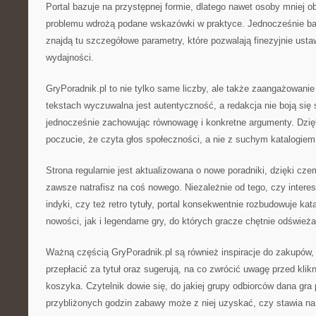
Portal bazuje na przystępnej formie, dlatego nawet osoby mniej o
problemu wdrożą podane wskazówki w praktyce. Jednocześnie ba
znajdą tu szczegółowe parametry, które pozwalają finezyjnie usta
wydajności.
GryPoradnik.pl to nie tylko same liczby, ale także zaangażowanie
tekstach wyczuwalna jest autentyczność, a redakcja nie boją się
jednocześnie zachowując równowagę i konkretne argumenty. Dzięk
poczucie, że czyta głos społeczności, a nie z suchym katalogiem
Strona regularnie jest aktualizowana o nowe poradniki, dzięki cze
zawsze natrafisz na coś nowego. Niezależnie od tego, czy intere
indyki, czy też retro tytuły, portal konsekwentnie rozbudowuje ka
nowości, jak i legendarne gry, do których gracze chętnie odśwież
Ważną częścią GryPoradnik.pl są również inspiracje do zakupów,
przepłacić za tytuł oraz sugerują, na co zwrócić uwagę przed klik
koszyka. Czytelnik dowie się, do jakiej grupy odbiorców dana gra p
przybliżonych godzin zabawy może z niej uzyskać, czy stawia na t