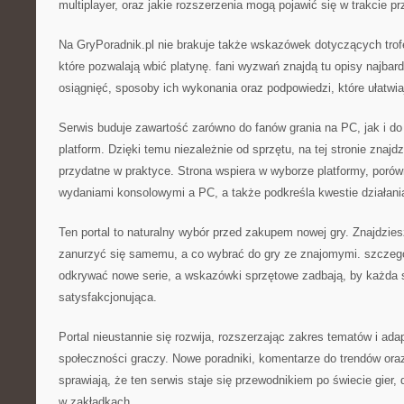
multiplayer, oraz jakie rozszerzenia mogą pojawić się w trakcie p
Na GryPoradnik.pl nie brakuje także wskazówek dotyczących tro
które pozwalają wbić platynę. fani wyzwań znajdą tu opisy najbar
osiągnięć, sposoby ich wykonania oraz podpowiedzi, które ułatwia
Serwis buduje zawartość zarówno do fanów grania na PC, jak i d
platform. Dzięki temu niezależnie od sprzętu, na tej stronie znajd
przydatne w praktyce. Strona wspiera w wyborze platformy, poró
wydaniami konsolowymi a PC, a także podkreśla kwestie działania
Ten portal to naturalny wybór przed zakupem nowej gry. Znajdzies
zanurzyć się samemu, a co wybrać do gry ze znajomymi. szczeg
odkrywać nowe serie, a wskazówki sprzętowe zadbają, by każda 
satysfakcjonująca.
Portal nieustannie się rozwija, rozszerzając zakres tematów i ada
społeczności graczy. Nowe poradniki, komentarze do trendów ora
sprawiają, że ten serwis staje się przewodnikiem po świecie gier, d
w zakładkach.