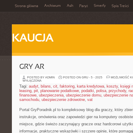
Archiwum
Ash
Smerfy
Strona główna
Paryż
Spis Treści
KAUCJA
GRY AR
POSTED BY ADMIN
POSTED ON GRU - 5 - 2025
MOŻLIWOŚĆ 
WYŁĄCZONA
Tagi:
audyt
,
bilans
,
cit
,
faktoring
,
karta kredytowa
,
koszty
,
księgi
leasing
,
pit
,
planowanie podatkowe
,
podatki
,
polisa
,
przychody
,
ra
finansowe
,
ubezpieczenia
,
ubezpieczenie domu
,
ubezpieczenie na
samochodu
,
ubezpieczenie zdrowotne
,
vat
Portal GryPoradnik.pl to kompleksowy blog dla graczy, który zbi
instrukcje, omówienia oraz zapowiedzi gier na komputery osobiste
miejsce, gdzie świeżo zaczynający gracze oraz hardcorowi użyt
informacje, praktyczne wskazówki i szczere opinie, które pomaga