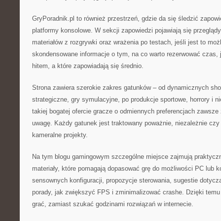
GryPoradnik.pl to również przestrzeń, gdzie da się śledzić zapow
platformy konsolowe. W sekcji zapowiedzi pojawiają się przeglądy
materiałów z rozgrywki oraz wrażenia po testach, jeśli jest to moż
skondensowane informacje o tym, na co warto rezerwować czas, j
hitem, a które zapowiadają się średnio.
Strona zawiera szerokie zakres gatunków – od dynamicznych sho
strategiczne, gry symulacyjne, po produkcje sportowe, horrory i ni
takiej bogatej ofercie gracze o odmiennych preferencjach zawsze 
uwagę. Każdy gatunek jest traktowany poważnie, niezależnie czy 
kameralne projekty.
Na tym blogu gamingowym szczególne miejsce zajmują praktycz
materiały, które pomagają dopasować grę do możliwości PC lub ko
sensownych konfiguracji, propozycje sterowania, sugestie dotyc
porady, jak zwiększyć FPS i zminimalizować crashe. Dzięki tem
grać, zamiast szukać godzinami rozwiązań w internecie.