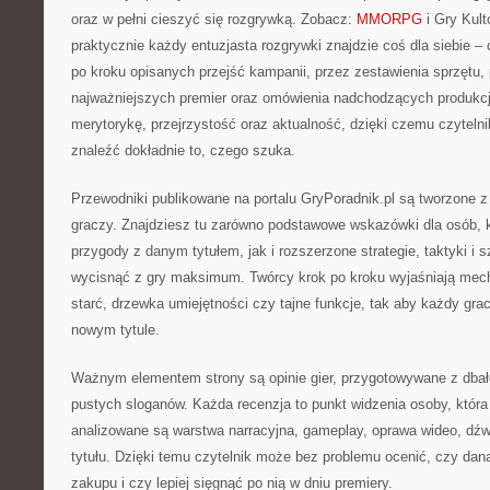
oraz w pełni cieszyć się rozgrywką. Zobacz:
MMORPG
i Gry Kult
praktycznie każdy entuzjasta rozgrywki znajdzie coś dla siebie – 
po kroku opisanych przejść kampanii, przez zestawienia sprzętu,
najważniejszych premier oraz omówienia nadchodzących produkcji
merytorykę, przejrzystość oraz aktualność, dzięki czemu czyteln
znaleźć dokładnie to, czego szuka.
Przewodniki publikowane na portalu GryPoradnik.pl są tworzone 
graczy. Znajdziesz tu zarówno podstawowe wskazówki dla osób, kt
przygody z danym tytułem, jak i rozszerzone strategie, taktyki i s
wycisnąć z gry maksimum. Twórcy krok po kroku wyjaśniają mech
starć, drzewka umiejętności czy tajne funkcje, tak aby każdy gra
nowym tytule.
Ważnym elementem strony są opinie gier, przygotowywane z dbał
pustych sloganów. Każda recenzja to punkt widzenia osoby, która
analizowane są warstwa narracyjna, gameplay, oprawa wideo, dźw
tytułu. Dzięki temu czytelnik może bez problemu ocenić, czy dana
zakupu i czy lepiej sięgnąć po nią w dniu premiery.