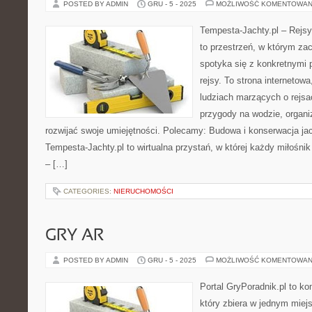
POSTED BY ADMIN
GRU - 5 - 2025
MOŻLIWOŚĆ KOMENTOWAN
Tempesta-Jachty.pl – Rejsy
to przestrzeń, w którym za
spotyka się z konkretnymi 
rejsy. To strona internetow
ludziach marzących o rejsa
przygody na wodzie, organi
rozwijać swoje umiejętności. Polecamy: Budowa i konserwacja ja
Tempesta-Jachty.pl to wirtualna przystań, w której każdy miłośnik 
– […]
CATEGORIES:
NIERUCHOMOŚCI
GRY AR
POSTED BY ADMIN
GRU - 5 - 2025
MOŻLIWOŚĆ KOMENTOWAN
Portal GryPoradnik.pl to k
który zbiera w jednym miej