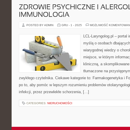
ZDROWIE PSYCHICZNE I ALERGOL
IMMUNOLOGIA
POSTED BY ADMIN
GRU - 1 - 2025
MOŻLIWOŚĆ KOMENTOWAN
LCL-Laryngolog.pl – portal 
myślą o osobach dbających 
wiarygodnej wiedzy o choro
miejsce, w którym informacj
kliniczną, a skomplikowan
tłumaczone na przystępnym
zwykłego czytelnika. Ciekawe kategorie to: Farmakogenetyka i Fo
po to, aby pomóc w lepszym rozumieniu problemów otolaryngolog
infekcji, przez przewlekłe schorzenia, […]
CATEGORIES:
NIERUCHOMOŚCI