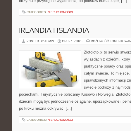
otrzymuje przystępne wyjaśnienia, od podstaw tłumaczące, […]
CATEGORIES:
NIERUCHOMOŚCI
IRLANDIA I ISLANDIA
POSTED BY ADMIN
GRU - 1 - 2025
MOŻLIWOŚĆ KOMENTOWAN
Zlotoloto.pl to serwis stwo
wyjazdach z dziećmi, który
praktyczne porady oraz opi
całym świecie. To miejsce,
sprawdzonych informacji z
świecie podróży z najmłods
pociechami. Turystycznie polecamy Kosowo i Norwegia. Zlotoloto
dziećmi mogą być jednocześnie osiągalne, uporządkowane i pełne
po kroku można odkrywać, […]
CATEGORIES:
NIERUCHOMOŚCI