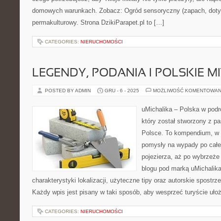
domowych warunkach. Zobacz: Ogród sensoryczny (zapach, dotyk
permakulturowy. Strona DzikiParapet.pl to […]
CATEGORIES:
NIERUCHOMOŚCI
LEGENDY, PODANIA I POLSKIE M
POSTED BY ADMIN
GRU - 6 - 2025
MOŻLIWOŚĆ KOMENTOWAN
uMichalika – Polska w podró
który został stworzony z pa
Polsce. To kompendium, w 
pomysły na wypady po całej
pojezierza, aż po wybrzeże
blogu pod marką uMichalik
charakterystyki lokalizacji, użyteczne tipy oraz autorskie spostr
Każdy wpis jest pisany w taki sposób, aby wesprzeć turyście uło
CATEGORIES:
NIERUCHOMOŚCI