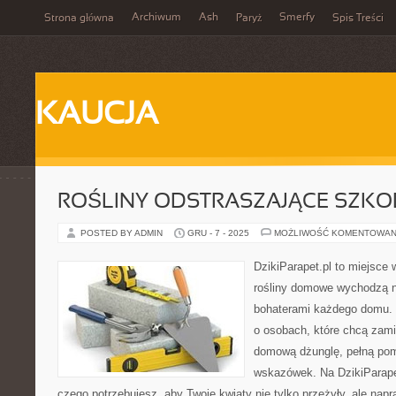
Archiwum
Ash
Smerfy
Strona główna
Paryż
Spis Treści
KAUCJA
ROŚLINY ODSTRASZAJĄCE SZKO
POSTED BY ADMIN
GRU - 7 - 2025
MOŻLIWOŚĆ KOMENTOWAN
DzikiParapet.pl to miejsce 
rośliny domowe wychodzą na
bohaterami każdego domu. 
o osobach, które chcą zami
domową dżunglę, pełną pom
wskazówek. Na DzikiParape
czego potrzebujesz, aby Twoje kwiaty nie tylko przeżyły, ale na