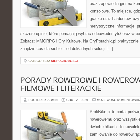
oraz zapowiedzi gier na ko
konsolowe. To miejsce, gd
gracze oraz hardcorowi uży
merytoryczne informacje, p
szczere opinie, które pomagają wybrać odpowiedni tytuł oraz w pe
Zobacz: MMORPG i Gry Kultowe. Na GryPoradnik.pl praktycznie 
znajdzie coś dla siebie – od dokładnych solucji […]
CATEGORIES:
NIERUCHOMOŚCI
PORADY ROWEROWE I ROWEROWE
FILMOWE I LITERACKIE
POSTED BY ADMIN
GRU - 2 - 2025
MOŻLIWOŚĆ KOMENTOWAN
ProfiBike.pl to portal pośw
rowerowemu oraz wszystkie
dwóch kółkach. To kawałek 
zamiłowanie do rowerów łąc