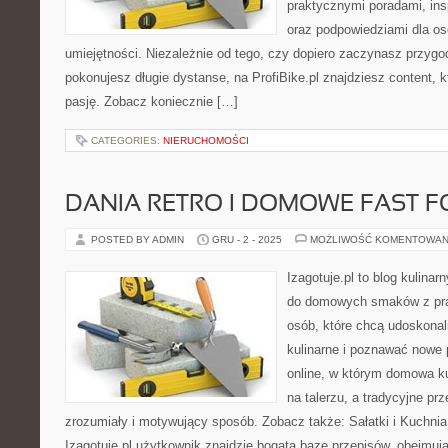
praktycznymi poradami, insp
oraz podpowiedziami dla o
umiejętności. Niezależnie od tego, czy dopiero zaczynasz przygod
pokonujesz długie dystanse, na ProfiBike.pl znajdziesz content, 
pasję. Zobacz koniecznie […]
CATEGORIES:
NIERUCHOMOŚCI
DANIA RETRO I DOMOWE FAST 
POSTED BY ADMIN
GRU - 2 - 2025
MOŻLIWOŚĆ KOMENTOWAN
Izagotuje.pl to blog kulinar
do domowych smaków z pra
osób, które chcą udoskonal
kulinarne i poznawać nowe 
online, w którym domowa ku
na talerzu, a tradycyjne pr
zrozumiały i motywujący sposób. Zobacz także: Sałatki i Kuchnia
Izagotuje.pl użytkownik znajdzie bogatą bazę przepisów, obejmu