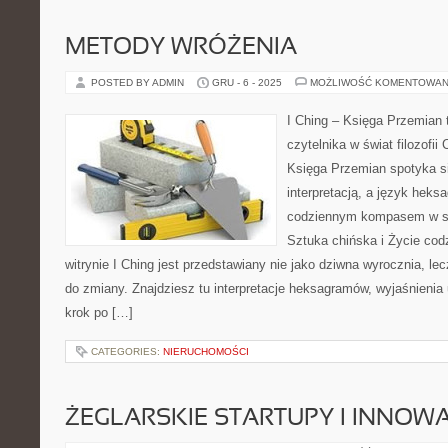
METODY WRÓŻENIA
POSTED BY ADMIN
GRU - 6 - 2025
MOŻLIWOŚĆ KOMENTOWAN
I Ching – Księga Przemian 
czytelnika w świat filozofii
Księga Przemian spotyka s
interpretacją, a język heks
codziennym kompasem w s
Sztuka chińska i Życie cod
witrynie I Ching jest przedstawiany nie jako dziwna wyrocznia, le
do zmiany. Znajdziesz tu interpretacje heksagramów, wyjaśnienia 
krok po […]
CATEGORIES:
NIERUCHOMOŚCI
ŻEGLARSKIE STARTUPY I INNOW