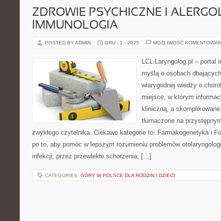
ZDROWIE PSYCHICZNE I ALERGOL
IMMUNOLOGIA
POSTED BY ADMIN
GRU - 1 - 2025
MOŻLIWOŚĆ KOMENTOWAN
LCL-Laryngolog.pl – portal 
myślą o osobach dbających 
wiarygodnej wiedzy o choro
miejsce, w którym informacj
kliniczną, a skomplikowan
tłumaczone na przystępnym
zwykłego czytelnika. Ciekawe kategorie to: Farmakogenetyka i Fo
po to, aby pomóc w lepszym rozumieniu problemów otolaryngolog
infekcji, przez przewlekłe schorzenia, […]
CATEGORIES:
GÓRY W POLSCE DLA RODZIN I DZIECI