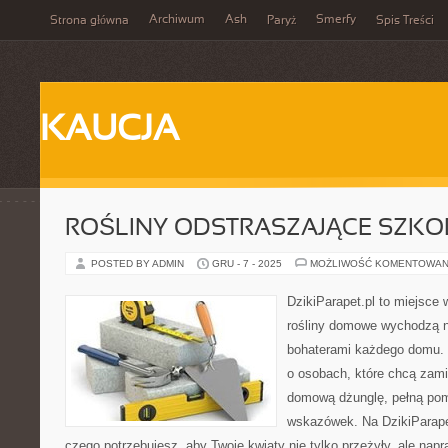
Archiwum
Ash
Smerfy
Strona główna
Paryż
Spis Treści
KAUCJA
ROŚLINY ODSTRASZAJĄCE SZKO
POSTED BY ADMIN
GRU - 7 - 2025
MOŻLIWOŚĆ KOMENTOWAN
DzikiParapet.pl to miejsce 
rośliny domowe wychodzą na
bohaterami każdego domu. 
o osobach, które chcą zami
domową dżunglę, pełną pom
wskazówek. Na DzikiParape
czego potrzebujesz, aby Twoje kwiaty nie tylko przeżyły, ale na