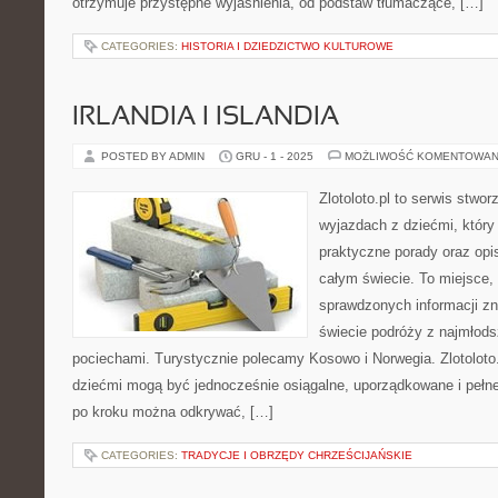
otrzymuje przystępne wyjaśnienia, od podstaw tłumaczące, […]
CATEGORIES:
HISTORIA I DZIEDZICTWO KULTUROWE
IRLANDIA I ISLANDIA
POSTED BY ADMIN
GRU - 1 - 2025
MOŻLIWOŚĆ KOMENTOWAN
Zlotoloto.pl to serwis stwo
wyjazdach z dziećmi, który
praktyczne porady oraz opi
całym świecie. To miejsce,
sprawdzonych informacji z
świecie podróży z najmłods
pociechami. Turystycznie polecamy Kosowo i Norwegia. Zlotoloto
dziećmi mogą być jednocześnie osiągalne, uporządkowane i pełne
po kroku można odkrywać, […]
CATEGORIES:
TRADYCJE I OBRZĘDY CHRZEŚCIJAŃSKIE