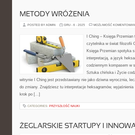
METODY WRÓŻENIA
POSTED BY ADMIN
GRU - 6 - 2025
MOŻLIWOŚĆ KOMENTOWAN
I Ching – Księga Przemian 
czytelnika w świat filozofii
Księga Przemian spotyka s
interpretacją, a język heks
codziennym kompasem w s
Sztuka chińska i Życie cod
witrynie I Ching jest przedstawiany nie jako dziwna wyrocznia, le
do zmiany. Znajdziesz tu interpretacje heksagramów, wyjaśnienia 
krok po […]
CATEGORIES:
PRZYSZŁOŚĆ NAUKI
ŻEGLARSKIE STARTUPY I INNOW