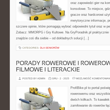
oraz zapowiedzi gier na ko
konsolowe. To miejsce, gd
gracze oraz hardcorowi uży
merytoryczne informacje, p
szczere opinie, które pomagają wybrać odpowiedni tytuł oraz w pe
Zobacz: MMORPG i Gry Kultowe. Na GryPoradnik.pl praktycznie 
znajdzie coś dla siebie – od dokładnych solucji […]
CATEGORIES:
DLA SENIORÓW
PORADY ROWEROWE I ROWEROWE
FILMOWE I LITERACKIE
POSTED BY ADMIN
GRU - 2 - 2025
MOŻLIWOŚĆ KOMENTOWAN
ProfiBike.pl to portal pośw
rowerowemu oraz wszystkie
dwóch kółkach. To kawałek 
zamiłowanie do rowerów łąc