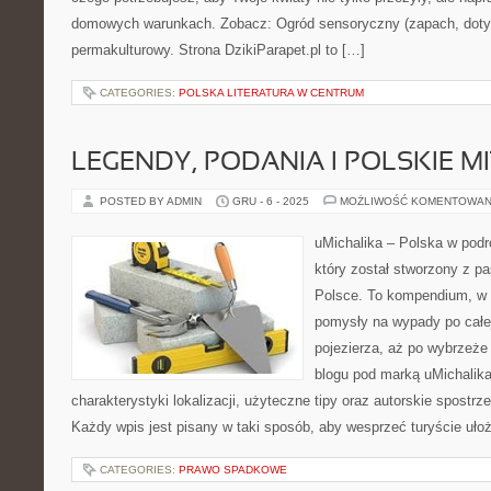
domowych warunkach. Zobacz: Ogród sensoryczny (zapach, dotyk
permakulturowy. Strona DzikiParapet.pl to […]
CATEGORIES:
POLSKA LITERATURA W CENTRUM
LEGENDY, PODANIA I POLSKIE M
POSTED BY ADMIN
GRU - 6 - 2025
MOŻLIWOŚĆ KOMENTOWAN
uMichalika – Polska w podró
który został stworzony z pa
Polsce. To kompendium, w 
pomysły na wypady po całej
pojezierza, aż po wybrzeże
blogu pod marką uMichalik
charakterystyki lokalizacji, użyteczne tipy oraz autorskie spostr
Każdy wpis jest pisany w taki sposób, aby wesprzeć turyście uło
CATEGORIES:
PRAWO SPADKOWE