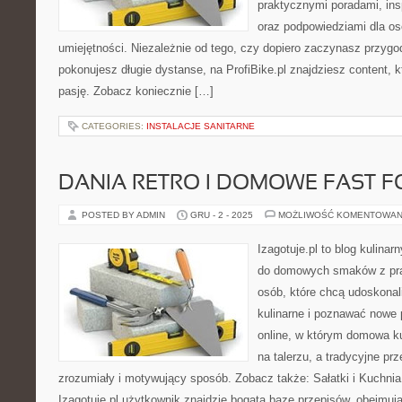
praktycznymi poradami, insp
oraz podpowiedziami dla o
umiejętności. Niezależnie od tego, czy dopiero zaczynasz przygod
pokonujesz długie dystanse, na ProfiBike.pl znajdziesz content, 
pasję. Zobacz koniecznie […]
CATEGORIES:
INSTALACJE SANITARNE
DANIA RETRO I DOMOWE FAST 
POSTED BY ADMIN
GRU - 2 - 2025
MOŻLIWOŚĆ KOMENTOWAN
Izagotuje.pl to blog kulinar
do domowych smaków z pra
osób, które chcą udoskonal
kulinarne i poznawać nowe 
online, w którym domowa ku
na talerzu, a tradycyjne pr
zrozumiały i motywujący sposób. Zobacz także: Sałatki i Kuchnia
Izagotuje.pl użytkownik znajdzie bogatą bazę przepisów, obejmu