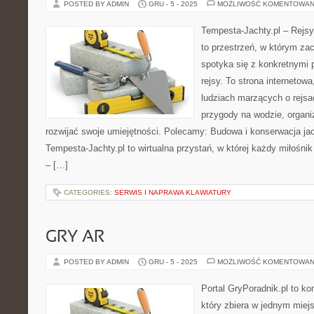
POSTED BY ADMIN
GRU - 5 - 2025
MOŻLIWOŚĆ KOMENTOWAN
Tempesta-Jachty.pl – Rejsy
to przestrzeń, w którym za
spotyka się z konkretnymi 
rejsy. To strona internetow
ludziach marzących o rejsa
przygody na wodzie, organi
rozwijać swoje umiejętności. Polecamy: Budowa i konserwacja ja
Tempesta-Jachty.pl to wirtualna przystań, w której każdy miłośnik 
– […]
CATEGORIES:
SERWIS I NAPRAWA KLAWIATURY
GRY AR
POSTED BY ADMIN
GRU - 5 - 2025
MOŻLIWOŚĆ KOMENTOWAN
Portal GryPoradnik.pl to k
który zbiera w jednym miej