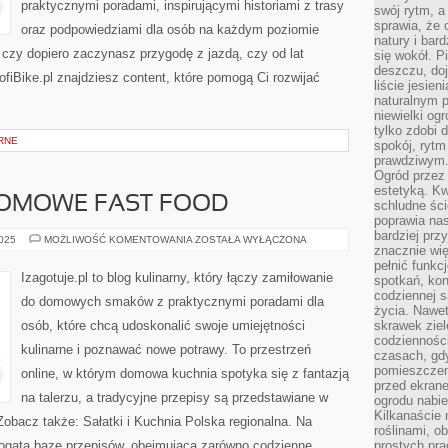
praktycznymi poradami, inspirującymi historiami z trasy
swój rytm, a
sprawia, że 
oraz podpowiedziami dla osób na każdym poziomie
natury i bar
, czy dopiero zaczynasz przygodę z jazdą, czy od lat
się wokół. P
deszczu, do
ofiBike.pl znajdziesz content, które pomogą Ci rozwijać
liście jesien
naturalnym p
niewielki og
tylko zdobi 
RNE
spokój, rytm
prawdziwym
Ogród przez 
estetyką. Kw
DOMOWE FAST FOOD
schludne ści
poprawia nas
bardziej prz
DANIA
2025
MOŻLIWOŚĆ KOMENTOWANIA
ZOSTAŁA WYŁĄCZONA
znacznie wię
RETRO
I
pełnić funkc
DOMOWE
Izagotuje.pl to blog kulinarny, który łączy zamiłowanie
spotkań, kon
FAST
FOOD
codziennej s
do domowych smaków z praktycznymi poradami dla
życia. Nawet
osób, które chcą udoskonalić swoje umiejętności
skrawek ziel
codziennośc
kulinarne i poznawać nowe potrawy. To przestrzeń
czasach, gd
pomieszczen
online, w którym domowa kuchnia spotyka się z fantazją
przed ekran
na talerzu, a tradycyjne przepisy są przedstawiane w
ogrodu nabi
Kilkanaście 
obacz także: Sałatki i Kuchnia Polska regionalna. Na
roślinami, o
 bogatą bazę przepisów, obejmującą zarówno codzienne
prostych pra