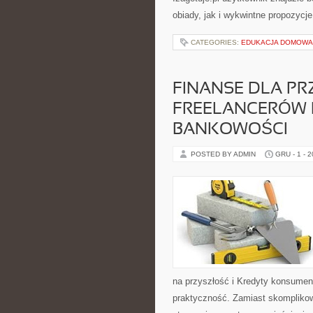
obiady, jak i wykwintne propozycje
CATEGORIES:
EDUKACJA DOMOWA 
FINANSE DLA PR
FREELANCERÓW I
BANKOWOŚCI
POSTED BY ADMIN
GRU - 1 - 
na przyszłość i Kredyty konsumen
praktyczność. Zamiast skompliko