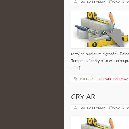
POSTED BY ADMIN
GRU - 5 - 
rozwijać swoje umiejętności. Pol
Tempesta-Jachty.pl to wirtualna pr
– […]
CATEGORIES:
SERWIS I NAPRAWA
GRY AR
POSTED BY ADMIN
GRU - 5 - 