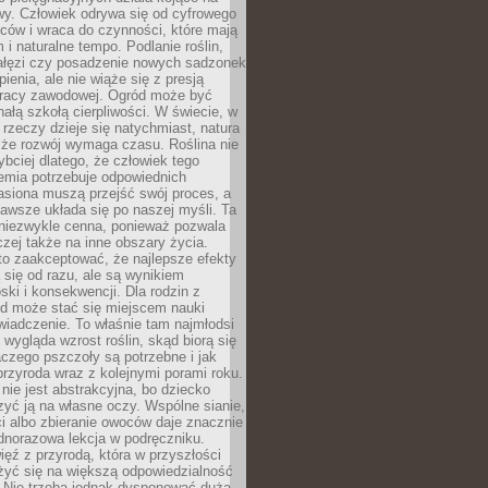
wy. Człowiek odrywa się od cyfrowego
ców i wraca do czynności, które mają
 i naturalne tempo. Podlanie roślin,
gałęzi czy posadzenie nowych sadzonek
enia, ale nie wiąże się z presją
pracy zawodowej. Ogród może być
ałą szkołą cierpliwości. W świecie, w
 rzeczy dzieje się natychmiast, natura
 że rozwój wymaga czasu. Roślina nie
ybciej dlatego, że człowiek tego
emia potrzebuje odpowiednich
asiona muszą przejść swój proces, a
awsze układa się po naszej myśli. Ta
 niezwykle cenna, ponieważ pozwala
czej także na inne obszary życia.
o zaakceptować, że najlepsze efekty
ą się od razu, ale są wynikiem
oski i konsekwencji. Dla rodzin z
ód może stać się miejscem nauki
iadczenie. To właśnie tam najmłodsi
k wygląda wzrost roślin, skąd biorą się
czego pszczoły są potrzebne i jak
przyroda wraz z kolejnymi porami roku.
nie jest abstrakcyjna, bo dziecko
yć ją na własne oczy. Wspólne sianie,
ści albo zbieranie owoców daje znacznie
ednorazowa lekcja w podręczniku.
ięź z przyrodą, która w przyszłości
żyć się na większą odpowiedzialność
. Nie trzeba jednak dysponować dużą