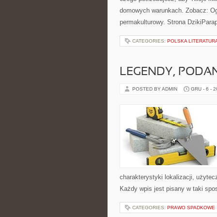
domowych warunkach. Zobacz: Ogr
permakulturowy. Strona DzikiParap
CATEGORIES:
POLSKA LITERATUR
LEGENDY, PODANI
POSTED BY ADMIN
GRU - 6 - 
charakterystyki lokalizacji, użyte
Każdy wpis jest pisany w taki spo
CATEGORIES:
PRAWO SPADKOWE