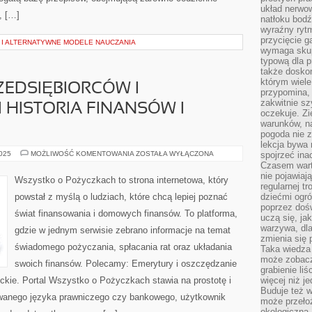
układ nerwo
, […]
natłoku bodź
wyraźny rytm
przycięcie 
I ALTERNATYWNE MODELE NAUCZANIA
wymaga skupi
typową dla 
także doskon
którym wiele
ZEDSIĘBIORCÓW I
przypomina,
zakwitnie sz
 HISTORIA FINANSÓW I
oczekuje. Zi
warunków, n
pogoda nie z
lekcja bywa
FINANSE
2025
MOŻLIWOŚĆ KOMENTOWANIA
ZOSTAŁA WYŁĄCZONA
spojrzeć ina
DLA
Czasem wart
PRZEDSIĘBIORCÓW
nie pojawiaj
I
Wszystko o Pożyczkach to strona internetowa, który
FREELANCERÓW
regularnej tr
I
powstał z myślą o ludziach, które chcą lepiej poznać
dziećmi ogr
HISTORIA
poprzez dośw
FINANSÓW
świat finansowania i domowych finansów. To platforma,
I
uczą się, ja
BANKOWOŚCI
warzywa, dla
gdzie w jednym serwisie zebrano informacje na temat
zmienia się 
świadomego pożyczania, spłacania rat oraz układania
Taka wiedza 
może zobacz
swoich finansów. Polecamy: Emerytury i oszczędzanie
grabienie li
ckie. Portal Wszystko o Pożyczkach stawia na prostotę i
więcej niż j
Buduje też w
wanego języka prawniczego czy bankowego, użytkownik
może przeło
ekologiczną