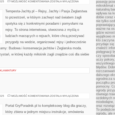
ŻEGLARSKIE
posesję prze
2025
MOŻLIWOŚĆ KOMENTOWANIA
ZOSTAŁA WYŁĄCZONA
STARTUPY
mikroklimat
I
naturalną ba
INNOWACJE
Tempesta-Jachty.pl – Rejsy, Jachty i Pasja Żeglarstwa
wpływa na k
dobie coraz 
to przestrzeń, w którym zachwyt nad światem żagli
nie tylko oz
spotyka się z konkretnymi poradami i pomysłami na
poprawiający
ważne na osi
rejsy. To strona internetowa, stworzona z myślą o
gdzie wzros
ludziach marzących o rejsach, które chcą przeżywać
wyjątkowo 
kto zaczyna 
przygody na wodzie, organizować rejsy i jednocześnie
przydaje się
znaleźć info
ecamy: Budowa i konserwacja jachtów i Żeglarska moda.
pielęgnacji b
zystań, w której każdy miłośnik żagli znajdzie coś dla siebie
czy sposoba
uczy pokory,
wszystkiego 
błędów. Dob
 KLAWIATURY
rozczarowań
dalszego ek
ogrodnicza st
początku pr
pomocny. Co
ogrody przyj
równego tra
GRY
2025
MOŻLIWOŚĆ KOMENTOWANIA
ZOSTAŁA WYŁĄCZONA
ozdobnych ro
AR
miododajne, 
Portal GryPoradnik.pl to kompleksowy blog dla graczy,
oraz rozwią
To podejście
który zbiera w jednym miejscu instrukcje, omówienia
ogrodu, ale 