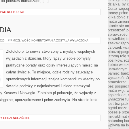
, od podstaw tłumaczące, […]
działką, by 
Coraz więcej
ICTWO KULTUROWE
tarasy pełne
kilka donic 
może zmienić
stanie się o
NDIA
przestrzeń p
sprawczości
niewielkiej i
IRLANDIA
2025
MOŻLIWOŚĆ KOMENTOWANIA
ZOSTAŁA WYŁĄCZONA
zaskakująco 
I
ISLANDIA
człowiek wc
Zlotoloto.pl to serwis stworzony z myślą o wspólnych
otaczająceg
istotną rolę
wyjazdach z dziećmi, który łączy w sobie pomysły,
posiłków, ro
Letnie wiecz
praktyczne porady oraz opisy interesujących miejsc na
ustawionym p
całym świecie. To miejsce, gdzie rodziny szukające
pamięć bardz
wydarzeń. Zi
sprawdzonych informacji znajdą kompendium wiedzy po
atmosferze. 
świecie podróży z najmłodszymi i nieco starszymi
bez pośpiech
może więc wz
 Kosowo i Norwegia. Zlotoloto.pl pokazuje, że wyjazdy z
sąsiedzkie, 
wyłącznie f
iągalne, uporządkowane i pełne zachwytu. Na stronie krok
jest też pr
ogród może z
posesję prze
mikroklimat
DY CHRZEŚCIJAŃSKIE
naturalną ba
wpływa na k