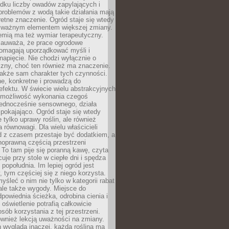
dku liczby owadów zapylających i
problemów z wodą takie działania mają
etne znaczenie. Ogród staje się wtedy
 ważnym elementem większej zmiany.
emią ma też wymiar terapeutyczny.
zauważa, że prace ogrodowe
pomagają uporządkować myśli i
napięcie. Nie chodzi wyłącznie o
czny, choć ten również ma znaczenie.
także sam charakter tych czynności.
e, konkretne i prowadzą do
fektu. W świecie wielu abstrakcyjnych
możliwość wykonania czegoś
jednocześnie sensownego, działa
pokajająco. Ogród staje się wtedy
 tylko uprawy roślin, ale również
 równowagi. Dla wielu właścicieli
 z czasem przestaje być dodatkiem, a
łnoprawną częścią przestrzeni
 To tam pije się poranną kawę, czyta
cuje przy stole w ciepłe dni i spędza
opołudnia. Im lepiej ogród jest
 tym częściej się z niego korzysta.
yśleć o nim nie tylko w kategorii rabat
ale także wygody. Miejsce do
dpowiednia ścieżka, odrobina cienia i
oświetlenie potrafią całkowicie
sób korzystania z tej przestrzeni.
ównież lekcją uważności na zmiany.
 wygląda inaczej, każda roślina ma