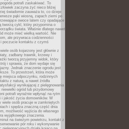
 pogoda potrafi zaskakiwać. To
człowiek zaczyna żyć nieco bliżej
dziej świadomie zauważa to, co dzieje
ierwsze pąki wiosną, zapach ziemi po
jrzewające owoce latem czy opadające
ią tworzą cykl, który przypomina o
orządku świata. Właśnie dlatego nawet
ród może mieć wielką wartość. Nie
dom, ale przywraca codzienności
 i poczucie kontaktu z czymś
.
wiele osób kojarzony jest głównie z
iaty, zadbany trawnik, krzewy i
eżki tworzą przyjemny widok, który
trój i sprawia, że dom wydaje się
yjazny. Jednak znaczenie ogrodu jest
ksze. To przestrzeń, która może
ję miejsca odpoczynku, rodzinnych
taktu z naturą, a nawet źródła
atysfakcji wynikającej z pielęgnowania
 niewielki ogród lub przydomowy
eni potrafi wyraźnie wpłynąć na rytm
i i jakość życia domowników. W
y wiele osób pracuje w zamkniętych
iach i spędza znaczną część dnia
em, możliwość wyjścia do własnego
era wyjątkowego znaczenia.
minut na świeżym powietrzu, kontakt z
bserwowanie pór roku i wykonywanie
c pielęgnacyjnych działa kojąco na