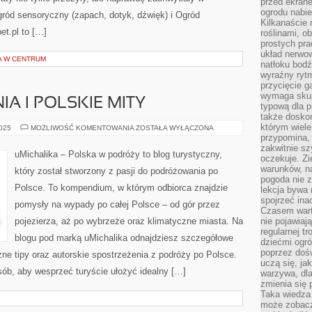
przed ekran
ogrodu nabi
ód sensoryczny (zapach, dotyk, dźwięk) i Ogród
Kilkanaście 
et.pl to […]
roślinami, o
prostych pra
układ nerwo
A W CENTRUM
natłoku bodź
wyraźny rytm
przycięcie 
wymaga skupi
A I POLSKIE MITY
typową dla 
także doskon
którym wiele
LEGENDY,
2025
MOŻLIWOŚĆ KOMENTOWANIA
ZOSTAŁA WYŁĄCZONA
PODANIA
przypomina,
I
zakwitnie sz
POLSKIE
uMichalika – Polska w podróży to blog turystyczny,
oczekuje. Zi
MITY
warunków, n
który został stworzony z pasji do podróżowania po
pogoda nie z
Polsce. To kompendium, w którym odbiorca znajdzie
lekcja bywa
spojrzeć ina
pomysły na wypady po całej Polsce – od gór przez
Czasem wart
pojezierza, aż po wybrzeże oraz klimatyczne miasta. Na
nie pojawiaj
regularnej tr
blogu pod marką uMichalika odnajdziesz szczegółowe
dziećmi ogr
poprzez dośw
czne tipy oraz autorskie spostrzeżenia z podróży po Polsce.
uczą się, ja
sób, aby wesprzeć turyście ułożyć idealny […]
warzywa, dla
zmienia się 
Taka wiedza 
może zobacz