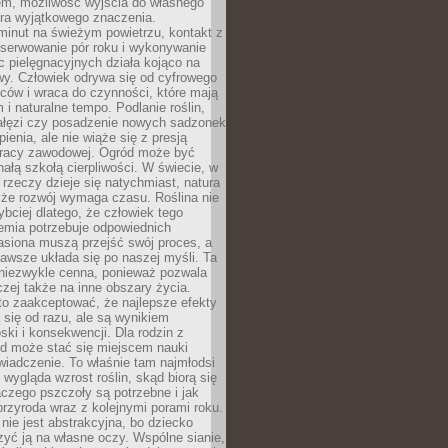
em, możliwość wyjścia do własnego
era wyjątkowego znaczenia.
minut na świeżym powietrzu, kontakt z
bserwowanie pór roku i wykonywanie
c pielęgnacyjnych działa kojąco na
wy. Człowiek odrywa się od cyfrowego
ców i wraca do czynności, które mają
 i naturalne tempo. Podlanie roślin,
gałęzi czy posadzenie nowych sadzonek
enia, ale nie wiąże się z presją
pracy zawodowej. Ogród może być
ałą szkołą cierpliwości. W świecie, w
 rzeczy dzieje się natychmiast, natura
 że rozwój wymaga czasu. Roślina nie
ybciej dlatego, że człowiek tego
emia potrzebuje odpowiednich
asiona muszą przejść swój proces, a
awsze układa się po naszej myśli. Ta
 niezwykle cenna, ponieważ pozwala
czej także na inne obszary życia.
o zaakceptować, że najlepsze efekty
ą się od razu, ale są wynikiem
oski i konsekwencji. Dla rodzin z
ód może stać się miejscem nauki
iadczenie. To właśnie tam najmłodsi
k wygląda wzrost roślin, skąd biorą się
czego pszczoły są potrzebne i jak
przyroda wraz z kolejnymi porami roku.
nie jest abstrakcyjna, bo dziecko
yć ją na własne oczy. Wspólne sianie,