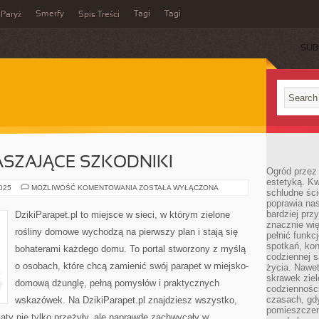
Smerfy
Tagi
Tagi
Paryż
Spis Treści
SUB
SZAJĄCE SZKODNIKI
Ogród przez 
estetyką. Kw
ROŚLINY
2025
MOŻLIWOŚĆ KOMENTOWANIA
ZOSTAŁA WYŁĄCZONA
schludne ści
ODSTRASZAJĄCE
poprawia nas
SZKODNIKI
bardziej prz
DzikiParapet.pl to miejsce w sieci, w którym zielone
znacznie wię
rośliny domowe wychodzą na pierwszy plan i stają się
pełnić funkc
spotkań, kon
bohaterami każdego domu. To portal stworzony z myślą
codziennej s
o osobach, które chcą zamienić swój parapet w miejsko-
życia. Nawet
skrawek ziel
domową dżunglę, pełną pomysłów i praktycznych
codziennośc
czasach, gd
wskazówek. Na DzikiParapet.pl znajdziesz wszystko,
pomieszczen
aty nie tylko przeżyły, ale naprawdę zachwycały w