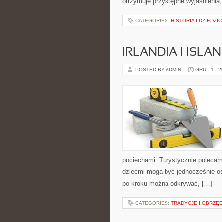
otrzymuje przystępne wyjaśnienia
CATEGORIES:
HISTORIA I DZIEDZ
IRLANDIA I ISLA
POSTED BY ADMIN
GRU - 1 - 
pociechami. Turystycznie polecamy
dziećmi mogą być jednocześnie os
po kroku można odkrywać, […]
CATEGORIES:
TRADYCJE I OBRZĘ