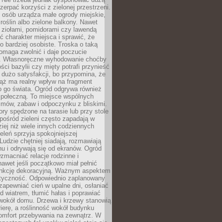
czerpać korzyści z zielonej przestrzeni.
 osób urządza małe ogrody miejskie,
 roślin albo zielone balkony. Nawet
z ziołami, pomidorami czy lawendą
 charakter miejsca i sprawić, że
no bardziej osobiste. Troska o taką
omaga zwolnić i daje poczucie
. Własnoręczne wyhodowanie choćby
lości bazylii czy mięty potrafi przynieść
dużo satysfakcji, bo przypomina, że
iąż ma realny wpływ na fragment
o go świata. Ogród odgrywa również
 społeczną. To miejsce wspólnych
zmów, zabaw i odpoczynku z bliskimi.
ory spędzone na tarasie lub przy stole
ośród zieleni często zapadają w
iej niż wiele innych codziennych
eleń sprzyja spokojniejszej
Ludzie chętniej siadają, rozmawiają
u i odrywają się od ekranów. Ogród
macniać relacje rodzinne i
nawet jeśli początkowo miał pełnić
unkcję dekoracyjną. Ważnym aspektem
aktyczność. Odpowiednio zaplanowany
apewniać cień w upalne dni, osłaniać
d wiatrem, tłumić hałas i poprawiać
 wokół domu. Drzewa i krzewy stanowią
rierę, a roślinność wokół budynku
omfort przebywania na zewnątrz. W