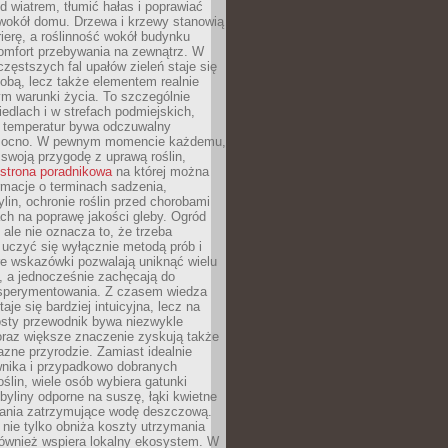
d wiatrem, tłumić hałas i poprawiać
 wokół domu. Drzewa i krzewy stanowią
rierę, a roślinność wokół budynku
omfort przebywania na zewnątrz. W
częstszych fal upałów zieleń staje się
dobą, lecz także elementem realnie
m warunki życia. To szczególnie
edlach i w strefach podmiejskich,
t temperatur bywa odczuwalny
mocno. W pewnym momencie każdemu,
swoją przygodę z uprawą roślin,
strona poradnikowa
na której można
rmacje o terminach sadzenia,
ylin, ochronie roślin przed chorobami
ch na poprawę jakości gleby. Ogród
 ale nie oznacza to, że trzeba
uczyć się wyłącznie metodą prób i
re wskazówki pozwalają uniknąć wielu
, a jednocześnie zachęcają do
sperymentowania. Z czasem wiedza
aje się bardziej intuicyjna, lecz na
osty przewodnik bywa niezwykle
raz większe znaczenie zyskują także
azne przyrodzie. Zamiast idealnie
wnika i przypadkowo dobranych
ślin, wiele osób wybiera gatunki
byliny odporne na suszę, łąki kwietne
zania zatrzymujące wodę deszczową.
 nie tylko obniża koszty utrzymania
również wspiera lokalny ekosystem. W