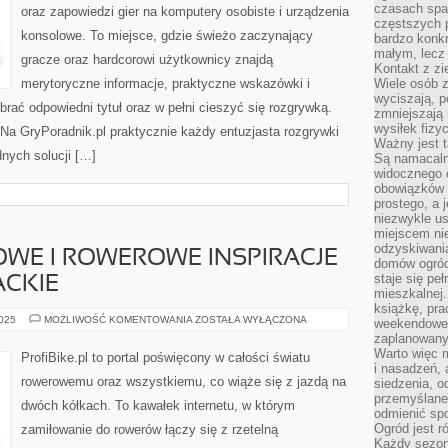
czasach spa
oraz zapowiedzi gier na komputery osobiste i urządzenia
częstszych 
konsolowe. To miejsce, gdzie świeżo zaczynający
bardzo konkr
małym, lecz
gracze oraz hardcorowi użytkownicy znajdą
Kontakt z zi
merytoryczne informacje, praktyczne wskazówki i
Wiele osób 
wyciszają, 
brać odpowiedni tytuł oraz w pełni cieszyć się rozgrywką.
zmniejszają 
wysiłek fizy
 GryPoradnik.pl praktycznie każdy entuzjasta rozgrywki
Ważny jest 
dnych solucji […]
Są namacaln
widocznego e
obowiązków 
prostego, a 
niezwykle us
miejscem nie
odzyskiwania
WE I ROWEROWE INSPIRACJE
domów ogród
staje się pe
ACKIE
mieszkalnej.
książkę, pra
PORADY
2025
MOŻLIWOŚĆ KOMENTOWANIA
ZOSTAŁA WYŁĄCZONA
weekendowe p
ROWEROWE
zaplanowany,
I
ROWEROWE
Warto więc m
ProfiBike.pl to portal poświęcony w całości światu
INSPIRACJE
i nasadzeń, 
FILMOWE
rowerowemu oraz wszystkiemu, co wiąże się z jazdą na
siedzenia, o
I
LITERACKIE
przemyślane 
dwóch kółkach. To kawałek internetu, w którym
odmienić spo
Ogród jest r
zamiłowanie do rowerów łączy się z rzetelną
Każdy sezon