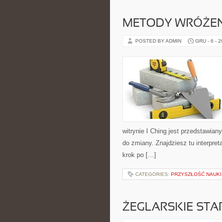
METODY WRÓŻE
POSTED BY ADMIN
GRU - 6 - 
witrynie I Ching jest przedstawian
do zmiany. Znajdziesz tu interpre
krok po […]
CATEGORIES:
PRZYSZŁOŚĆ NAUKI
ŻEGLARSKIE STA