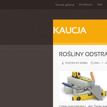
Archiwum
Ash
Strona główna
KAUCJA
ROŚLINY ODSTRA
POSTED BY ADMIN
GRU - 7 - 
czego potrzebujesz, aby Twoje kwi