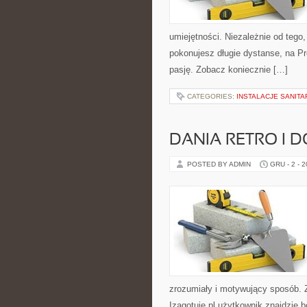
umiejętności. Niezależnie od tego
pokonujesz długie dystanse, na Pr
pasję. Zobacz koniecznie […]
CATEGORIES:
INSTALACJE SANITA
DANIA RETRO I 
POSTED BY ADMIN
GRU - 2 - 
zrozumiały i motywujący sposób. Z
Izagotuje.pl użytkownik znajdzie