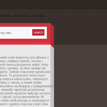
SCRIBE
FACEBOOK
TWITTER
wiele osób kojarzony jest głównie z
iaty, zadbany trawnik, krzewy i
eżki tworzą przyjemny widok, który
trój i sprawia, że dom wydaje się
yjazny. Jednak znaczenie ogrodu jest
ksze. To przestrzeń, która może
ję miejsca odpoczynku, rodzinnych
taktu z naturą, a nawet źródła
atysfakcji wynikającej z pielęgnowania
 niewielki ogród lub przydomowy
eni potrafi wyraźnie wpłynąć na rytm
i i jakość życia domowników. W
y wiele osób pracuje w zamkniętych
iach i spędza znaczną część dnia