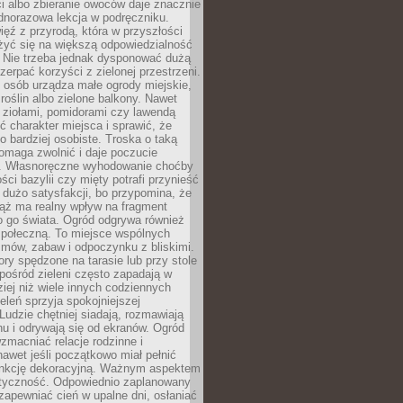
ści albo zbieranie owoców daje znacznie
ednorazowa lekcja w podręczniku.
ięź z przyrodą, która w przyszłości
żyć się na większą odpowiedzialność
. Nie trzeba jednak dysponować dużą
czerpać korzyści z zielonej przestrzeni.
 osób urządza małe ogrody miejskie,
 roślin albo zielone balkony. Nawet
z ziołami, pomidorami czy lawendą
 charakter miejsca i sprawić, że
no bardziej osobiste. Troska o taką
omaga zwolnić i daje poczucie
. Własnoręczne wyhodowanie choćby
lości bazylii czy mięty potrafi przynieść
dużo satysfakcji, bo przypomina, że
iąż ma realny wpływ na fragment
o go świata. Ogród odgrywa również
 społeczną. To miejsce wspólnych
zmów, zabaw i odpoczynku z bliskimi.
ory spędzone na tarasie lub przy stole
ośród zieleni często zapadają w
iej niż wiele innych codziennych
eleń sprzyja spokojniejszej
Ludzie chętniej siadają, rozmawiają
u i odrywają się od ekranów. Ogród
macniać relacje rodzinne i
nawet jeśli początkowo miał pełnić
unkcję dekoracyjną. Ważnym aspektem
aktyczność. Odpowiednio zaplanowany
apewniać cień w upalne dni, osłaniać