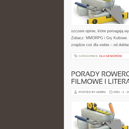
szczere opinie, które pomagają wy
Zobacz: MMORPG i Gry Kultowe. Na
znajdzie coś dla siebie – od dokła
CATEGORIES:
DLA SENIORÓW
PORADY ROWERO
FILMOWE I LITER
POSTED BY ADMIN
GRU - 2 - 