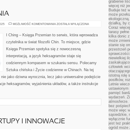
grabienie li
więcej niż j
Buduje też w
NIA
może przeło
ekologiczną
działką, by 
METODY
2025
MOŻLIWOŚĆ KOMENTOWANIA
ZOSTAŁA WYŁĄCZONA
WRÓŻENIA
Coraz więcej
tarasy pełne
I Ching – Księga Przemian to serwis, która wprowadza
kilka donic 
może zmienić
czytelnika w świat filozofii Chin. To miejsce, gdzie
stanie się o
Księga Przemian spotyka się z nowoczesną
przestrzeń p
sprawczości
interpretacją, a język heksagramów staje się
niewielkiej i
zaskakująco 
codziennym kompasem w szukaniu sensu. Polecamy
człowiek wc
Sztuka chińska i Życie codzienne w Chinach. Na tej
otaczająceg
istotną rolę
y nie jako dziwna wyrocznia, lecz jako uniwersalne podejście
posiłków, ro
tacje heksagramów, wyjaśnienia układów, a także instrukcje
Letnie wiecz
ustawionym p
pamięć bardz
wydarzeń. Zi
atmosferze. 
bez pośpiech
może więc wz
sąsiedzkie, 
wyłącznie f
RTUPY I INNOWACJE
jest też pr
ogród może z