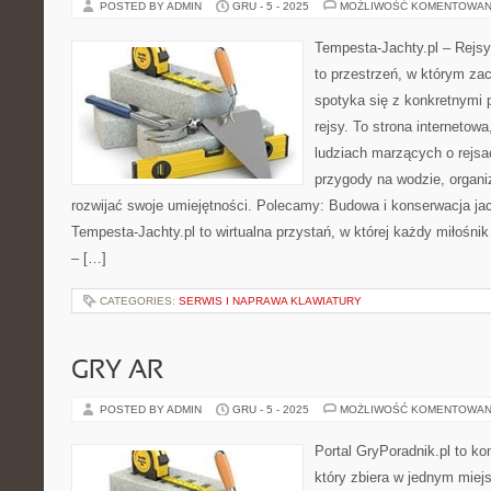
POSTED BY ADMIN
GRU - 5 - 2025
MOŻLIWOŚĆ KOMENTOWAN
Tempesta-Jachty.pl – Rejsy
to przestrzeń, w którym za
spotyka się z konkretnymi 
rejsy. To strona internetow
ludziach marzących o rejsa
przygody na wodzie, organi
rozwijać swoje umiejętności. Polecamy: Budowa i konserwacja ja
Tempesta-Jachty.pl to wirtualna przystań, w której każdy miłośnik 
– […]
CATEGORIES:
SERWIS I NAPRAWA KLAWIATURY
GRY AR
POSTED BY ADMIN
GRU - 5 - 2025
MOŻLIWOŚĆ KOMENTOWAN
Portal GryPoradnik.pl to k
który zbiera w jednym miej