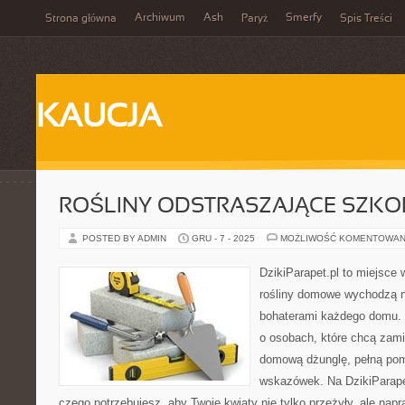
Archiwum
Ash
Smerfy
Strona główna
Paryż
Spis Treści
KAUCJA
ROŚLINY ODSTRASZAJĄCE SZKO
POSTED BY ADMIN
GRU - 7 - 2025
MOŻLIWOŚĆ KOMENTOWAN
DzikiParapet.pl to miejsce 
rośliny domowe wychodzą na
bohaterami każdego domu. 
o osobach, które chcą zami
domową dżunglę, pełną pom
wskazówek. Na DzikiParape
czego potrzebujesz, aby Twoje kwiaty nie tylko przeżyły, ale na