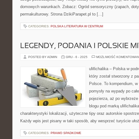
domowych warunkach. Zobacz: Ogród sensoryczny (zapach, dotyk
permakulturowy. Strona DzikiParapet.pl to […]
CATEGORIES:
POLSKA LITERATURA W CENTRUM
LEGENDY, PODANIA I POLSKIE M
POSTED BY ADMIN
GRU - 6 - 2025
MOŻLIWOŚĆ KOMENTOWAN
uMichalika – Polska w podró
który został stworzony z pa
Polsce. To kompendium, w 
pomysły na wypady po całej
pojezierza, aż po wybrzeże
blogu pod marką uMichalik
charakterystyki lokalizacji, użyteczne tipy oraz autorskie spostr
Każdy wpis jest pisany w taki sposób, aby wesprzeć turyście uło
CATEGORIES:
PRAWO SPADKOWE