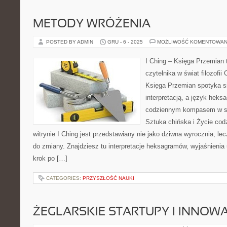
METODY WRÓŻENIA
POSTED BY ADMIN
GRU - 6 - 2025
MOŻLIWOŚĆ KOMENTOWAN
I Ching – Księga Przemian 
czytelnika w świat filozofii
Księga Przemian spotyka s
interpretacją, a język heks
codziennym kompasem w s
Sztuka chińska i Życie cod
witrynie I Ching jest przedstawiany nie jako dziwna wyrocznia, le
do zmiany. Znajdziesz tu interpretacje heksagramów, wyjaśnienia 
krok po […]
CATEGORIES:
PRZYSZŁOŚĆ NAUKI
ŻEGLARSKIE STARTUPY I INNOW