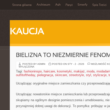
Archiwum
Ash
Smerfy
Strona główna
Paryż
Spis Treści
KAUCJA
BIELIZNA TO NIEZMIERNIE FEN
POSTED BY ADMIN
POSTED ON STY - 2 - 2026
MOŻLIWOŚĆ K
WYŁĄCZONA
Tagi:
fashioninspo
,
haircare
,
kosmetyki
,
makijaż
,
moda
,
modadam
outfitoftheday
,
pielegnacja
,
skincare
,
streetstyle
,
styl
,
stylizacje
,
t
Urządzając oryginalne miejsce zamieszkania czy przeprowadzają
Urządzając nowatorskie miejsce zamieszkania lub przeprowadzaj
skupiamy na ogólnym designie pomieszczenia i umeblowaniu, nie 
przynajmniej dobrej uwagi do dekoracji. To pomyłka: próbując w 