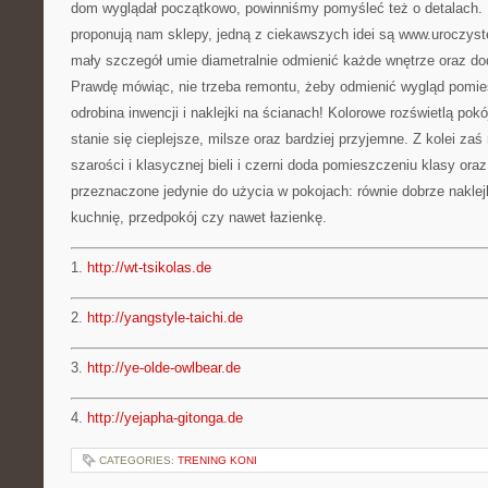
dom wyglądał początkowo, powinniśmy pomyśleć też o detalach. P
proponują nam sklepy, jedną z ciekawszych idei są www.uroczyste
mały szczegół umie diametralnie odmienić każde wnętrze oraz do
Prawdę mówiąc, nie trzeba remontu, żeby odmienić wygląd pomie
odrobina inwencji i naklejki na ścianach! Kolorowe rozświetlą pok
stanie się cieplejsze, milsze oraz bardziej przyjemne. Z kolei zaś
szarości i klasycznej bieli i czerni doda pomieszczeniu klasy oraz
przeznaczone jedynie do użycia w pokojach: równie dobrze nakle
kuchnię, przedpokój czy nawet łazienkę.
1.
http://wt-tsikolas.de
2.
http://yangstyle-taichi.de
3.
http://ye-olde-owlbear.de
4.
http://yejapha-gitonga.de
CATEGORIES:
TRENING KONI