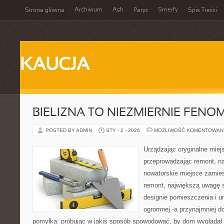
Archiwum
Ash
Smerfy
Strona główna
Paryż
Spis Treści
KAUCJA
BIELIZNA TO NIEZMIERNIE FEN
POSTED BY ADMIN
STY - 2 - 2026
MOŻLIWOŚĆ KOMENTOWAN
Urządzając oryginalne mie
przeprowadzając remont, n
nowatorskie miejsce zamie
remont, największą uwagę
designie pomieszczenia i u
ogromnej -a przynajmniej do
pomyłka: próbując w jakiś sposób spowodować, by dom wyglądał