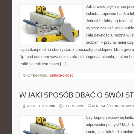
Jak o wiele piękniej się pr
kobietą, zapewne bardzo lub
Jednakże fakty są takie, iż 
wypłaty zakupić wiele suki
całą pewnością można w ja
problem – przynajmniej cz
najbardziej można skorzystać z chociażby e-sklepów, które gwara
Np. pod adresem www.duzaszafa.pl/kategoria/sukienki, można be
trafić na całkiem sporo […]
CATEGORIES:
NIERUCHOMOŚCI
W JAKI SPOSÓB DBAĆ O SWÓJ ST
POSTED BY ADMIN
STY - 2 - 2026
MOŻLIWOŚĆ KOMENTOWAN
Czy kupno seksownej bieliz
odpowiedni pomysł? Mąż, kt
żonie, lecz także dla siebie