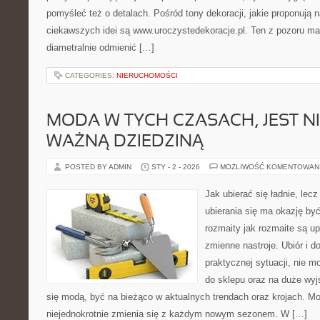
pomyśleć też o detalach. Pośród tony dekoracji, jakie proponują 
ciekawszych idei są www.uroczystedekoracje.pl. Ten z pozoru ma
diametralnie odmienić […]
CATEGORIES:
NIERUCHOMOŚCI
MODA W TYCH CZASACH, JEST N
WAŻNĄ DZIEDZINĄ
POSTED BY ADMIN
STY - 2 - 2026
MOŻLIWOŚĆ KOMENTOWAN
Jak ubierać się ładnie, lecz
ubierania się ma okazję być
rozmaity jak rozmaite są up
zmienne nastroje. Ubiór i 
praktycznej sytuacji, nie 
do sklepu oraz na duże wyj
się modą, być na bieżąco w aktualnych trendach oraz krojach. Mo
niejednokrotnie zmienia się z każdym nowym sezonem. W […]