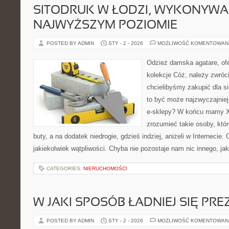
SITODRUK W ŁODZI, WYKONYWA
NAJWYŻSZYM POZIOMIE
POSTED BY ADMIN
STY - 2 - 2026
MOŻLIWOŚĆ KOMENTOWAN
Odzież damska agatare, ofe
kolekcje Cóż, należy zwróci
chcielibyśmy zakupić dla si
to być może najzwyczajnie
e-sklepy? W końcu mamy XX
zrozumieć takie osoby, któr
buty, a na dodatek niedrogie, gdzieś indziej, aniżeli w Internecie
jakiekolwiek wątpliwości. Chyba nie pozostaje nam nic innego, jak
CATEGORIES:
NIERUCHOMOŚCI
W JAKI SPOSÓB ŁADNIEJ SIĘ P
POSTED BY ADMIN
STY - 2 - 2026
MOŻLIWOŚĆ KOMENTOWAN