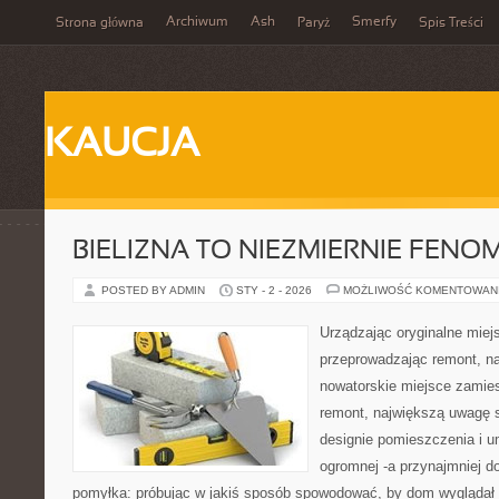
Archiwum
Ash
Smerfy
Strona główna
Paryż
Spis Treści
KAUCJA
BIELIZNA TO NIEZMIERNIE FEN
POSTED BY ADMIN
STY - 2 - 2026
MOŻLIWOŚĆ KOMENTOWAN
Urządzając oryginalne mie
przeprowadzając remont, n
nowatorskie miejsce zamie
remont, największą uwagę
designie pomieszczenia i u
ogromnej -a przynajmniej do
pomyłka: próbując w jakiś sposób spowodować, by dom wyglądał