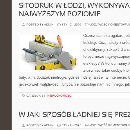
SITODRUK W ŁODZI, WYKONYWA
NAJWYŻSZYM POZIOMIE
POSTED BY ADMIN
STY - 2 - 2026
MOŻLIWOŚĆ KOMENTOWAN
Odzież damska agatare, ofe
kolekcje Cóż, należy zwróci
chcielibyśmy zakupić dla si
to być może najzwyczajnie
e-sklepy? W końcu mamy XX
zrozumieć takie osoby, któr
buty, a na dodatek niedrogie, gdzieś indziej, aniżeli w Internecie
jakiekolwiek wątpliwości. Chyba nie pozostaje nam nic innego, jak
CATEGORIES:
NIERUCHOMOŚCI
W JAKI SPOSÓB ŁADNIEJ SIĘ P
POSTED BY ADMIN
STY - 2 - 2026
MOŻLIWOŚĆ KOMENTOWAN