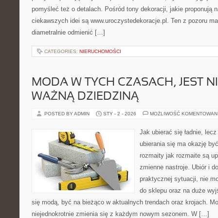
pomyśleć też o detalach. Pośród tony dekoracji, jakie proponują 
ciekawszych idei są www.uroczystedekoracje.pl. Ten z pozoru ma
diametralnie odmienić […]
CATEGORIES:
NIERUCHOMOŚCI
MODA W TYCH CZASACH, JEST N
WAŻNĄ DZIEDZINĄ
POSTED BY ADMIN
STY - 2 - 2026
MOŻLIWOŚĆ KOMENTOWAN
Jak ubierać się ładnie, lecz
ubierania się ma okazję być
rozmaity jak rozmaite są up
zmienne nastroje. Ubiór i 
praktycznej sytuacji, nie 
do sklepu oraz na duże wyj
się modą, być na bieżąco w aktualnych trendach oraz krojach. Mo
niejednokrotnie zmienia się z każdym nowym sezonem. W […]