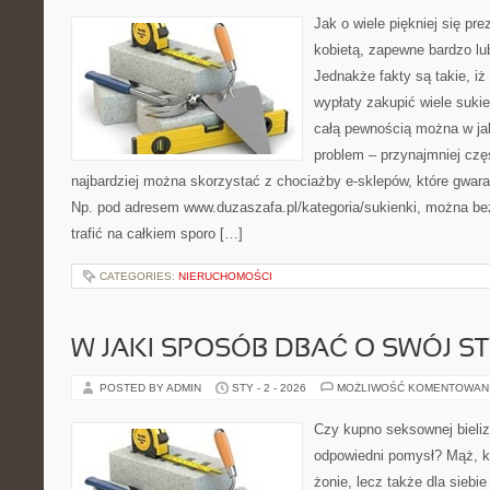
Jak o wiele piękniej się pr
kobietą, zapewne bardzo lub
Jednakże fakty są takie, iż 
wypłaty zakupić wiele suki
całą pewnością można w ja
problem – przynajmniej cz
najbardziej można skorzystać z chociażby e-sklepów, które gwara
Np. pod adresem www.duzaszafa.pl/kategoria/sukienki, można be
trafić na całkiem sporo […]
CATEGORIES:
NIERUCHOMOŚCI
W JAKI SPOSÓB DBAĆ O SWÓJ ST
POSTED BY ADMIN
STY - 2 - 2026
MOŻLIWOŚĆ KOMENTOWAN
Czy kupno seksownej bieliz
odpowiedni pomysł? Mąż, kt
żonie, lecz także dla siebie