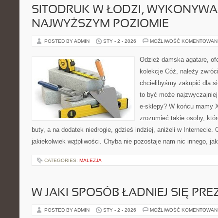
SITODRUK W ŁODZI, WYKONYWA
NAJWYŻSZYM POZIOMIE
POSTED BY ADMIN
STY - 2 - 2026
MOŻLIWOŚĆ KOMENTOWAN
Odzież damska agatare, ofe
kolekcje Cóż, należy zwróci
chcielibyśmy zakupić dla si
to być może najzwyczajnie
e-sklepy? W końcu mamy XX
zrozumieć takie osoby, któr
buty, a na dodatek niedrogie, gdzieś indziej, aniżeli w Internecie
jakiekolwiek wątpliwości. Chyba nie pozostaje nam nic innego, jak
CATEGORIES:
MALEZJA
W JAKI SPOSÓB ŁADNIEJ SIĘ P
POSTED BY ADMIN
STY - 2 - 2026
MOŻLIWOŚĆ KOMENTOWAN