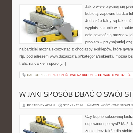
Jak o wiele piękniej się pr
kobietą, zapewne bardzo lub
Jednakże fakty są takie, iż 
wypłaty zakupić wiele suki
całą pewnością można w ja
problem – przynajmniej cz
najbardziej można skorzystać z chociażby e-sklepów, które gwara
Np. pod adresem www.duzaszafa.pl/kategoria/sukienki, można be
trafić na całkiem sporo […]
CATEGORIES:
BEZPIECZEŃSTWO NA DRODZE – CO WARTO WIEDZIEĆ?
W JAKI SPOSÓB DBAĆ O SWÓJ ST
POSTED BY ADMIN
STY - 2 - 2026
MOŻLIWOŚĆ KOMENTOWAN
Czy kupno seksownej bieliz
odpowiedni pomysł? Mąż, kt
żonie, lecz także dla siebie