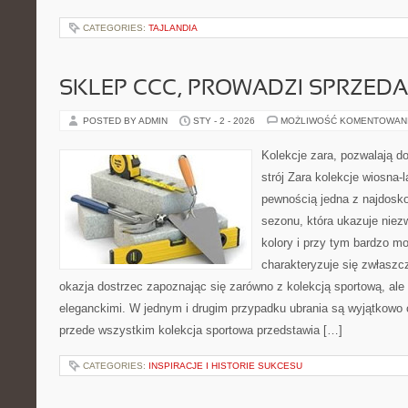
CATEGORIES:
TAJLANDIA
SKLEP CCC, PROWADZI SPRZED
POSTED BY ADMIN
STY - 2 - 2026
MOŻLIWOŚĆ KOMENTOWAN
Kolekcje zara, pozwalają do
strój Zara kolekcje wiosna-l
pewnością jedna z najdosk
sezonu, która ukazuje niez
kolory i przy tym bardzo mo
charakteryzuje się zwłaszcz
okazja dostrzec zapoznając się zarówno z kolekcją sportową, ale
eleganckimi. W jednym i drugim przypadku ubrania są wyjątkowo
przede wszystkim kolekcja sportowa przedstawia […]
CATEGORIES:
INSPIRACJE I HISTORIE SUKCESU