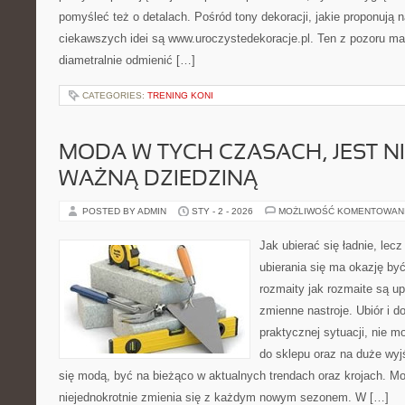
pomyśleć też o detalach. Pośród tony dekoracji, jakie proponują 
ciekawszych idei są www.uroczystedekoracje.pl. Ten z pozoru ma
diametralnie odmienić […]
CATEGORIES:
TRENING KONI
MODA W TYCH CZASACH, JEST N
WAŻNĄ DZIEDZINĄ
POSTED BY ADMIN
STY - 2 - 2026
MOŻLIWOŚĆ KOMENTOWAN
Jak ubierać się ładnie, lecz
ubierania się ma okazję być
rozmaity jak rozmaite są up
zmienne nastroje. Ubiór i 
praktycznej sytuacji, nie 
do sklepu oraz na duże wyj
się modą, być na bieżąco w aktualnych trendach oraz krojach. Mo
niejednokrotnie zmienia się z każdym nowym sezonem. W […]