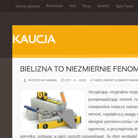
Archiwum
Ash
Smerfy
Strona główna
Paryż
Spis Treści
KAUCJA
BIELIZNA TO NIEZMIERNIE FEN
POSTED BY ADMIN
STY - 2 - 2026
MOŻLIWOŚĆ KOMENTOWAN
Urządzając oryginalne mie
przeprowadzając remont, n
nowatorskie miejsce zamie
remont, największą uwagę
designie pomieszczenia i u
ogromnej -a przynajmniej do
pomyłka: próbując w jakiś sposób spowodować, by dom wyglądał