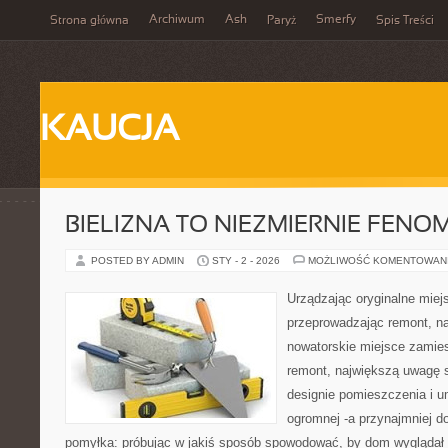
Archiwum
Ash
Smerfy
Strona główna
Paryż
Spis Treści
KAUCJA
BIELIZNA TO NIEZMIERNIE FEN
POSTED BY ADMIN
STY - 2 - 2026
MOŻLIWOŚĆ KOMENTOWAN
Urządzając oryginalne mie
przeprowadzając remont, n
nowatorskie miejsce zamie
remont, największą uwagę
designie pomieszczenia i u
ogromnej -a przynajmniej do
pomyłka: próbując w jakiś sposób spowodować, by dom wyglądał