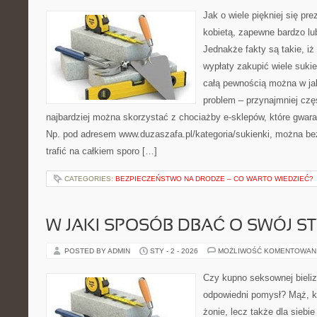
Jak o wiele piękniej się pr
kobietą, zapewne bardzo lub
Jednakże fakty są takie, iż 
wypłaty zakupić wiele suki
całą pewnością można w ja
problem – przynajmniej cz
najbardziej można skorzystać z chociażby e-sklepów, które gwara
Np. pod adresem www.duzaszafa.pl/kategoria/sukienki, można be
trafić na całkiem sporo […]
CATEGORIES:
BEZPIECZEŃSTWO NA DRODZE – CO WARTO WIEDZIEĆ?
W JAKI SPOSÓB DBAĆ O SWÓJ ST
POSTED BY ADMIN
STY - 2 - 2026
MOŻLIWOŚĆ KOMENTOWAN
Czy kupno seksownej bieliz
odpowiedni pomysł? Mąż, kt
żonie, lecz także dla siebie