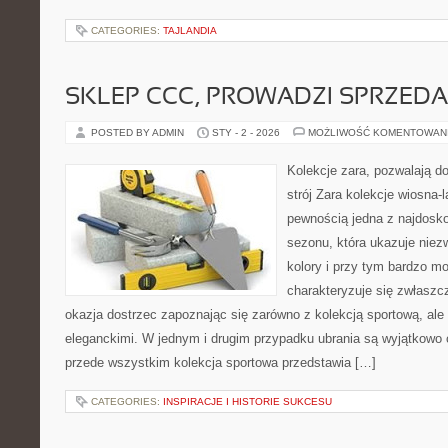
CATEGORIES:
TAJLANDIA
SKLEP CCC, PROWADZI SPRZED
POSTED BY ADMIN
STY - 2 - 2026
MOŻLIWOŚĆ KOMENTOWAN
Kolekcje zara, pozwalają do
strój Zara kolekcje wiosna-l
pewnością jedna z najdosk
sezonu, która ukazuje niez
kolory i przy tym bardzo mo
charakteryzuje się zwłaszcz
okazja dostrzec zapoznając się zarówno z kolekcją sportową, ale
eleganckimi. W jednym i drugim przypadku ubrania są wyjątkowo
przede wszystkim kolekcja sportowa przedstawia […]
CATEGORIES:
INSPIRACJE I HISTORIE SUKCESU