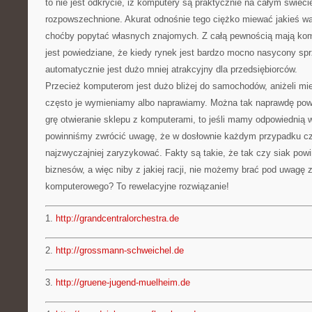
to nie jest odkrycie, iż komputery są praktycznie na całym świec
rozpowszechnione. Akurat odnośnie tego ciężko miewać jakieś wą
choćby popytać własnych znajomych. Z całą pewnością mają kompu
jest powiedziane, że kiedy rynek jest bardzo mocno nasycony s
automatycznie jest dużo mniej atrakcyjny dla przedsiębiorców.
Przecież komputerom jest dużo bliżej do samochodów, aniżeli mie
często je wymieniamy albo naprawiamy. Można tak naprawdę powi
grę otwieranie sklepu z komputerami, to jeśli mamy odpowiednią 
powinniśmy zwrócić uwagę, że w dosłownie każdym przypadku cz
najzwyczajniej zaryzykować. Fakty są takie, że tak czy siak pow
biznesów, a więc niby z jakiej racji, nie możemy brać pod uwagę 
komputerowego? To rewelacyjne rozwiązanie!
1.
http://grandcentralorchestra.de
2.
http://grossmann-schweichel.de
3.
http://gruene-jugend-muelheim.de