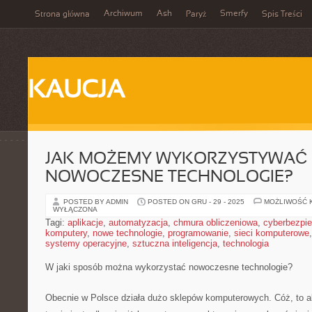
Archiwum
Ash
Smerfy
Strona główna
Paryż
Spis Treści
KAUCJA
JAK MOŻEMY WYKORZYSTYWAĆ
NOWOCZESNE TECHNOLOGIE?
POSTED BY ADMIN
POSTED ON GRU - 29 - 2025
MOŻLIWOŚĆ 
WYŁĄCZONA
Tagi:
aplikacje
,
automatyzacja
,
chmura obliczeniowa
,
cyberbezpi
komputery
,
nowe technologie
,
programowanie
,
sieci komputerowe
systemy operacyjne
,
sztuczna inteligencja
,
technologia
W jaki sposób można wykorzystać nowoczesne technologie?
Obecnie w Polsce działa dużo sklepów komputerowych. Cóż, to ak