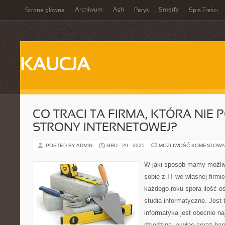
Archiwum
Ash
Smerfy
Strona główna
Paryż
Spis Treści
KAUCJA
CO TRACI TA FIRMA, KTÓRA NIE 
STRONY INTERNETOWEJ?
POSTED BY ADMIN
GRU - 29 - 2025
MOŻLIWOŚĆ KOMENTOWA
W jaki sposób mamy możliw
sobie z IT we własnej firm
każdego roku spora ilość os
studia informatyczne. Jest 
informatyka jest obecnie na
dziedziną, a więc coraz bar