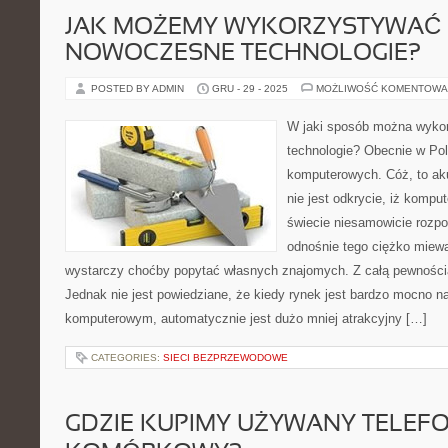
JAK MOŻEMY WYKORZYSTYWAĆ
NOWOCZESNE TECHNOLOGIE?
POSTED BY ADMIN
GRU - 29 - 2025
MOŻLIWOŚĆ KOMENTOWA
W jaki sposób można wyko
technologie? Obecnie w Pol
komputerowych. Cóż, to aku
nie jest odkrycie, iż kompu
świecie niesamowicie rozp
odnośnie tego ciężko miewa
wystarczy choćby popytać własnych znajomych. Z całą pewnością
Jednak nie jest powiedziane, że kiedy rynek jest bardzo mocno 
komputerowym, automatycznie jest dużo mniej atrakcyjny […]
CATEGORIES:
SIECI BEZPRZEWODOWE
GDZIE KUPIMY UŻYWANY TELEF