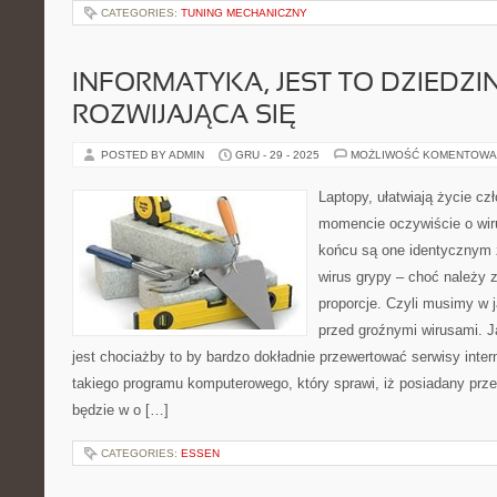
CATEGORIES:
TUNING MECHANICZNY
INFORMATYKA, JEST TO DZIEDZ
ROZWIJAJĄCA SIĘ
POSTED BY ADMIN
GRU - 29 - 2025
MOŻLIWOŚĆ KOMENTOWA
Laptopy, ułatwiają życie c
momencie oczywiście o wi
końcu są one identycznym 
wirus grypy – choć należy
proporcje. Czyli musimy w j
przed groźnymi wirusami. J
jest chociażby to by bardzo dokładnie przewertować serwisy inter
takiego programu komputerowego, który sprawi, iż posiadany prz
będzie w o […]
CATEGORIES:
ESSEN