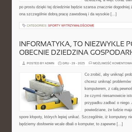
po prostu dzięki tej dziedzinie będzie szansa znacznie dogodniej 
ona szczególnie dobrą pracę zawodową i da wysokie […]
CATEGORIES:
SPORTY WYTRZYMAŁOŚCIOWE
INFORMATYKA, TO NIEZWYKLE 
OBECNIE DZIEDZINA GOSPODAR
POSTED BY ADMIN
GRU - 29 - 2025
MOŻLIWOŚĆ KOMENTOWA
Co zrobić, aby uniknąć pr
chcesz uniknąć problemów
komputerem, z całą pewnoś
że czymś niesamowicie ist
przypadku zadbać o niego. A
powiedziane, że ludzie maj
spore kłopoty, których lepiej unikać. Szczególnie, iż komputery ni
będziemy dosłownie wcale dbali o komputer, to zapewne […]