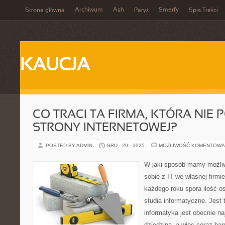
Archiwum
Ash
Smerfy
Strona główna
Paryż
Spis Treści
KAUCJA
CO TRACI TA FIRMA, KTÓRA NIE 
STRONY INTERNETOWEJ?
POSTED BY ADMIN
GRU - 29 - 2025
MOŻLIWOŚĆ KOMENTOWA
W jaki sposób mamy możliw
sobie z IT we własnej firm
każdego roku spora ilość os
studia informatyczne. Jest 
informatyka jest obecnie na
dziedziną, a więc coraz bar