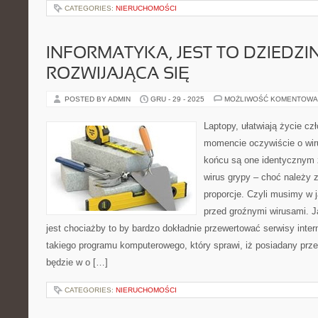
CATEGORIES:
NIERUCHOMOŚCI
INFORMATYKA, JEST TO DZIEDZ
ROZWIJAJĄCA SIĘ
POSTED BY ADMIN
GRU - 29 - 2025
MOŻLIWOŚĆ KOMENTOWA
Laptopy, ułatwiają życie c
momencie oczywiście o wi
końcu są one identycznym 
wirus grypy – choć należy
proporcje. Czyli musimy w j
przed groźnymi wirusami. J
jest chociażby to by bardzo dokładnie przewertować serwisy inter
takiego programu komputerowego, który sprawi, iż posiadany prz
będzie w o […]
CATEGORIES:
NIERUCHOMOŚCI