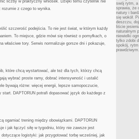
ć liczby w praktyczny wniosek. Dzięki temu czytelnik nie
swój rytm, a
sprawia, że 
eż rozumie z czego to wynika.
natury i bar
się wokół. P
deszczu, do
liście jesien
ić szczerość podejścia. To nie jest świat, w którym każdy
naturalnym p
naniem. To miejsce, gdzie mówi się również o pomyłkach, o
niewielki og
tylko zdobi 
 na właściwe tory. Serwis normalizuje gorsze dni i pokazuje,
spokój, rytm
prawdziwym
 które chcą wystartować, ale też dla tych, którzy chcą
ają wybrać proste ramy, dobrać intensywność i ustalić
le bywają różne: więcej energii, lepsze samopoczucie,
y start. DAPTORUN potrafi dopasować język do każdego z
chcą ogarniać trening między obowiązkami. DAPTORUN
e i jak łączyć siłę w tygodniu, który nie zawsze jest
 dotyczące logistyki: jak przygotować torbę wcześniej, jak