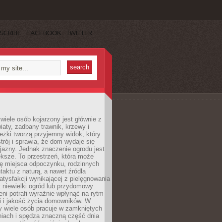
SCRIBE
FACEBOOK
TWITTER
wiele osób kojarzony jest głównie z
iaty, zadbany trawnik, krzewy i
eżki tworzą przyjemny widok, który
trój i sprawia, że dom wydaje się
yjazny. Jednak znaczenie ogrodu jest
ksze. To przestrzeń, która może
ję miejsca odpoczynku, rodzinnych
taktu z naturą, a nawet źródła
atysfakcji wynikającej z pielęgnowania
 niewielki ogród lub przydomowy
eni potrafi wyraźnie wpłynąć na rytm
i i jakość życia domowników. W
y wiele osób pracuje w zamkniętych
iach i spędza znaczną część dnia