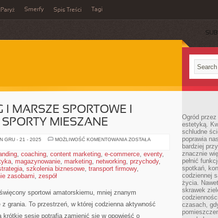
Smerfy
Tagi
Paryż
Spis Treści
SUB
 I MARSZE SPORTOWE I
Ogród przez 
E SPORTY MIESZANE
estetyką. Kw
schludne ści
poprawia nas
NORDIC
 GRU - 21 - 2025
MOŻLIWOŚĆ KOMENTOWANIA
ZOSTAŁA
WALKING
bardziej prz
I
znacznie wię
anding
,
coaching
,
content marketing
,
e-commerce
,
eventy
,
MARSZE
pełnić funkc
tyka
,
magazynowanie
,
marketing
,
networking
,
SPORTOWE
przychody
,
I
spotkań, kon
strategia
,
szkolenia biznesowe
,
transport firmowy
,
KORFBALL
codziennej s
ie zasobami
,
zespół
I
INNE
życia. Nawet
SPORTY
skrawek ziel
więcony sportowi amatorskiemu, mniej znanym
MIESZANE
codziennośc
e z grania. To przestrzeń, w której codzienna aktywność
czasach, gd
pomieszczen
 krótkie sesje potrafią zamienić się w opowieść o