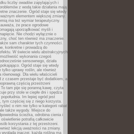
dku liczby owadów zapylających i
problemów z wodą takie działania mają
etne znaczenie. Ogród staje się wtedy
 ważnym elementem większej zmiany.
emią ma też wymiar terapeutyczny.
zauważa, że prace ogrodowe
pomagają uporządkować myśli i
napięcie. Nie chodzi wyłącznie o
czny, choć ten również ma znaczenie.
także sam charakter tych czynności.
e, konkretne i prowadzą do
fektu. W świecie wielu abstrakcyjnych
możliwość wykonania czegoś
jednocześnie sensownego, działa
pokajająco. Ogród staje się wtedy
 tylko uprawy roślin, ale również
 równowagi. Dla wielu właścicieli
 z czasem przestaje być dodatkiem, a
łnoprawną częścią przestrzeni
 To tam pije się poranną kawę, czyta
cuje przy stole w ciepłe dni i spędza
opołudnia. Im lepiej ogród jest
 tym częściej się z niego korzysta.
yśleć o nim nie tylko w kategorii rabat
ale także wygody. Miejsce do
dpowiednia ścieżka, odrobina cienia i
oświetlenie potrafią całkowicie
sób korzystania z tej przestrzeni.
ównież lekcją uważności na zmiany.
 wygląda inaczej, każda roślina ma