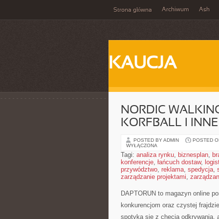
Archiwum
Ash
Strona główna
KAUCJA
NORDIC WALKING
KORFBALL I INN
POSTED BY ADMIN
POSTED ON
WYŁĄCZONA
Tagi:
analiza rynku
,
biznesplan
,
br
konferencje
,
łańcuch dostaw
,
logis
przywództwo
,
reklama
,
spedycja
,
zarządzanie projektami
,
zarządzan
DAPTORUN to magazyn online poś
konkurencjom oraz czystej frajdzi
spotyka się z chęcią odkrywania, a