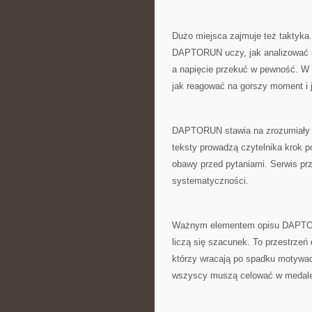
Dużo miejsca zajmuje też taktyka.
DAPTORUN uczy, jak analizować m
a napięcie przekuć w pewność. W t
jak reagować na gorszy moment i 
DAPTORUN stawia na zrozumiały st
teksty prowadzą czytelnika krok p
obawy przed pytaniami. Serwis prz
systematyczności.
Ważnym elementem opisu DAPTORUN
liczą się szacunek. To przestrzeń 
którzy wracają po spadku motywa
wszyscy muszą celować w medale