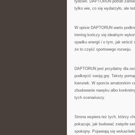
tydzień. DAPTORUN potrafi zamieni
tylko wie, co się wydarzyło, ale t
W opisie DAPTORUN warto podkreśl
trening kończy się idealnym wyko
spadku energii i o tym, jak wrócić
że to część sportowego rozwoju.
DAPTORUN jest przydatny dla osób,
podkręcić swoją grę. Teksty pomag
kierunek. W sporcie amatorskim ce
zbudowanie nawyku albo konkretn
tych scenariuszy.
Strona wspiera też tych, którzy 
pokazuje, jak budować zwięzłe sesj
spokojny. Pojawiają się wskazówki