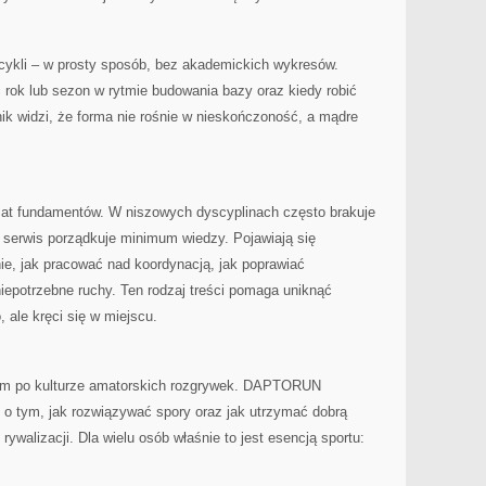
 cykli – w prosty sposób, bez akademickich wykresów.
ok lub sezon w rytmie budowania bazy oraz kiedy robić
ik widzi, że forma nie rośnie w nieskończoność, a mądre
t fundamentów. W niszowych dyscyplinach często brakuje
 serwis porządkuje minimum wiedzy. Pojawiają się
ie, jak pracować nad koordynacją, jak poprawiać
iepotrzebne ruchy. Ten rodzaj treści pomaga uniknąć
, ale kręci się w miejscu.
em po kulturze amatorskich rozgrywek. DAPTORUN
 o tym, jak rozwiązywać spory oraz jak utrzymać dobrą
rywalizacji. Dla wielu osób właśnie to jest esencją sportu: