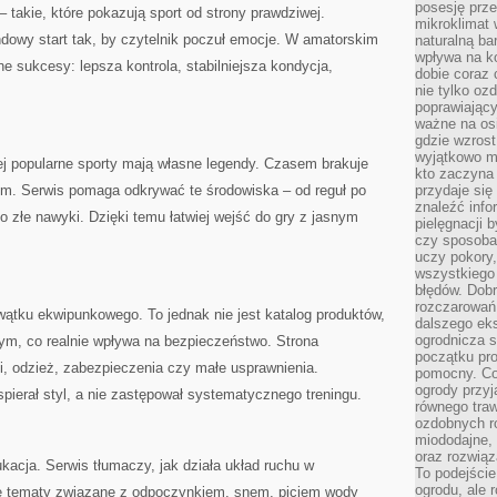
posesję prze
– takie, które pokazują sport od strony prawdziwej.
mikroklimat
owy start tak, by czytelnik poczuł emocje. W amatorskim
naturalną ba
wpływa na k
e sukcesy: lepsza kontrola, stabilniejsza kondycja,
dobie coraz 
nie tylko oz
poprawiający
ważne na osi
gdzie wzros
wyjątkowo 
 popularne sporty mają własne legendy. Czasem brakuje
kto zaczyna 
tem. Serwis pomaga odkrywać te środowiska – od reguł po
przydaje się
znaleźć info
o złe nawyki. Dzięki temu łatwiej wejść do gry z jasnym
pielęgnacji b
czy sposoba
uczy pokory,
wszystkiego 
błędów. Dob
rozczarowań
tku ekwipunkowego. To jednak nie jest katalog produktów,
dalszego ek
ogrodnicza st
tym, co realnie wpływa na bezpieczeństwo. Strona
początku pr
i, odzież, zabezpieczenia czy małe usprawnienia.
pomocny. Co
ogrody przyj
spierał styl, a nie zastępował systematycznego treningu.
równego tra
ozdobnych ro
miododajne, 
oraz rozwią
cja. Serwis tłumaczy, jak działa układ ruchu w
To podejście
ogrodu, ale 
ię tematy związane z odpoczynkiem, snem, piciem wody