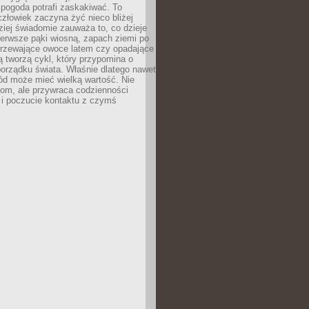
 pogoda potrafi zaskakiwać. To
człowiek zaczyna żyć nieco bliżej
dziej świadomie zauważa to, co dzieje
ierwsze pąki wiosną, zapach ziemi po
jrzewające owoce latem czy opadające
ią tworzą cykl, który przypomina o
orządku świata. Właśnie dlatego nawet
ród może mieć wielką wartość. Nie
dom, ale przywraca codzienności
 i poczucie kontaktu z czymś
.