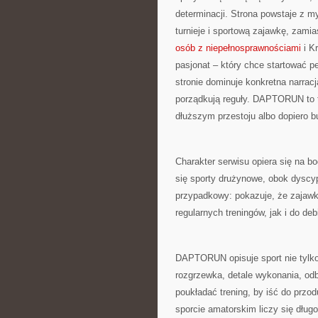
determinacji. Strona powstaje z my
turnieje i sportową zajawkę, zami
osób z niepełnosprawnościami
i K
pasjonat – który chce startować pe
stronie dominuje konkretna narracj
porządkują reguły. DAPTORUN to ta
dłuższym przestoju albo dopiero b
Charakter serwisu opiera się na 
się sporty drużynowe, obok dyscypl
przypadkowy: pokazuje, że zajawk
regularnych treningów, jak i do debi
DAPTORUN opisuje sport nie tylko 
rozgrzewka, detale wykonania, od
poukładać trening, by iść do przo
sporcie amatorskim liczy się dług