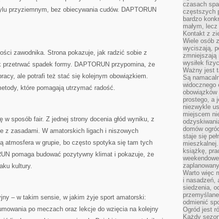
czasach spa
tylu przyziemnym, bez obiecywania cudów. DAPTORUN
częstszych 
bardzo konkr
małym, lecz
Kontakt z zi
Wiele osób 
wyciszają, 
ści zawodnika. Strona pokazuje, jak radzić sobie z
zmniejszają 
wysiłek fizy
ak przetrwać spadek formy. DAPTORUN przypomina, że
Ważny jest 
racy, ale potrafi też stać się kolejnym obowiązkiem.
Są namacaln
widocznego e
metody, które pomagają utrzymać radość.
obowiązków 
prostego, a 
niezwykle us
miejscem nie
w sposób fair. Z jednej strony docenia głód wyniku, z
odzyskiwania
domów ogród
ie z zasadami. W amatorskich ligach i niszowych
staje się pe
ą atmosfera w grupie, bo często spotyka się tam tych
mieszkalnej.
książkę, pra
UN pomaga budować pozytywny klimat i pokazuje, że
weekendowe p
zaplanowany,
ku kultury.
Warto więc m
i nasadzeń, 
siedzenia, o
przemyślane 
ny – w takim sensie, w jakim żyje sport amatorski:
odmienić spo
mowania po meczach oraz lekcje do wzięcia na kolejny
Ogród jest r
Każdy sezon