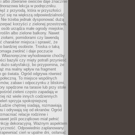
ści albo zbieranie owoców daje znacznie
ednorazowa lekcja w podręczniku.
ięź z przyrodą, która w przyszłości
żyć się na większą odpowiedzialność
. Nie trzeba jednak dysponować dużą
czerpać korzyści z zielonej przestrzeni.
 osób urządza małe ogrody miejskie,
 roślin albo zielone balkony. Nawet
z ziołami, pomidorami czy lawendą
 charakter miejsca i sprawić, że
no bardziej osobiste. Troska o taką
omaga zwolnić i daje poczucie
. Własnoręczne wyhodowanie choćby
lości bazylii czy mięty potrafi przynieść
dużo satysfakcji, bo przypomina, że
iąż ma realny wpływ na fragment
o go świata. Ogród odgrywa również
 społeczną. To miejsce wspólnych
zmów, zabaw i odpoczynku z bliskimi.
ory spędzone na tarasie lub przy stole
ośród zieleni często zapadają w
iej niż wiele innych codziennych
eleń sprzyja spokojniejszej
Ludzie chętniej siadają, rozmawiają
u i odrywają się od ekranów. Ogród
macniać relacje rodzinne i
nawet jeśli początkowo miał pełnić
unkcję dekoracyjną. Ważnym aspektem
aktyczność. Odpowiednio zaplanowany
apewniać cień w upalne dni, osłaniać