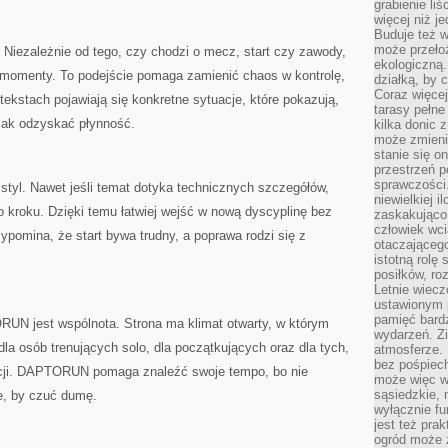
grabienie li
więcej niż j
Buduje też w
może przeło
 Niezależnie od tego, czy chodzi o mecz, start czy zawody,
ekologiczną
omenty. To podejście pomaga zamienić chaos w kontrolę,
działką, by 
Coraz więcej
ekstach pojawiają się konkretne sytuacje, które pokazują,
tarasy pełne
jak odzyskać płynność.
kilka donic 
może zmienić
stanie się o
przestrzeń p
sprawczości
yl. Nawet jeśli temat dotyka technicznych szczegółów,
niewielkiej i
o kroku. Dzięki temu łatwiej wejść w nową dyscyplinę bez
zaskakująco 
człowiek wc
ypomina, że start bywa trudny, a poprawa rodzi się z
otaczająceg
istotną rolę
posiłków, ro
Letnie wiecz
ustawionym p
pamięć bardz
 jest wspólnota. Strona ma klimat otwarty, w którym
wydarzeń. Zi
dla osób trenujących solo, dla początkujących oraz dla tych,
atmosferze. 
bez pośpiech
cji. DAPTORUN pomaga znaleźć swoje tempo, bo nie
może więc wz
sąsiedzkie, 
, by czuć dumę.
wyłącznie f
jest też pr
ogród może z