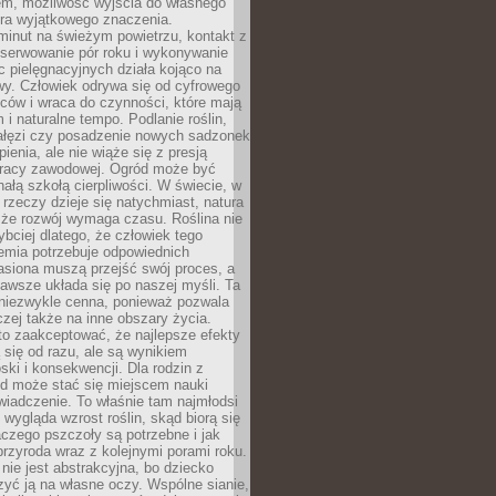
em, możliwość wyjścia do własnego
era wyjątkowego znaczenia.
minut na świeżym powietrzu, kontakt z
bserwowanie pór roku i wykonywanie
c pielęgnacyjnych działa kojąco na
wy. Człowiek odrywa się od cyfrowego
ców i wraca do czynności, które mają
 i naturalne tempo. Podlanie roślin,
gałęzi czy posadzenie nowych sadzonek
enia, ale nie wiąże się z presją
pracy zawodowej. Ogród może być
ałą szkołą cierpliwości. W świecie, w
 rzeczy dzieje się natychmiast, natura
 że rozwój wymaga czasu. Roślina nie
ybciej dlatego, że człowiek tego
emia potrzebuje odpowiednich
asiona muszą przejść swój proces, a
awsze układa się po naszej myśli. Ta
 niezwykle cenna, ponieważ pozwala
czej także na inne obszary życia.
o zaakceptować, że najlepsze efekty
ą się od razu, ale są wynikiem
oski i konsekwencji. Dla rodzin z
ód może stać się miejscem nauki
iadczenie. To właśnie tam najmłodsi
k wygląda wzrost roślin, skąd biorą się
czego pszczoły są potrzebne i jak
przyroda wraz z kolejnymi porami roku.
nie jest abstrakcyjna, bo dziecko
yć ją na własne oczy. Wspólne sianie,