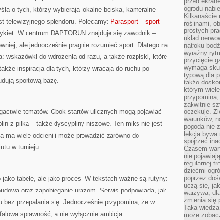
przed ekran
ogrodu nabi
ślą o tych, którzy wybierają lokalne boiska, kameralne
Kilkanaście 
ast telewizyjnego splendoru. Polecamy:
Parasport – sport
roślinami, o
prostych pra
rykiet. W centrum DAPTORUN znajduje się zawodnik –
układ nerwo
wniej, ale jednocześnie pragnie rozumieć sport. Dlatego na
natłoku bodź
wyraźny rytm
a: wskazówki do wdrożenia od razu, a także rozpiski, które
przycięcie 
wymaga skupi
kże inspiracja dla tych, którzy wracają do ruchu po
typową dla 
udują sportową bazę.
także doskon
którym wiele
przypomina,
zakwitnie sz
bogactwie tematów. Obok startów ulicznych mogą pojawiać
oczekuje. Zi
warunków, n
in z piłką – także dyscypliny niszowe. Ten miks nie jest
pogoda nie z
lekcja bywa
a ma wiele odcieni i może prowadzić zarówno do
spojrzeć ina
utu w turnieju.
Czasem wart
nie pojawiaj
regularnej tr
dziećmi ogr
poprzez dośw
jako tabelę, ale jako proces. W tekstach ważne są rutyny:
uczą się, ja
budowa oraz zapobieganie urazom. Serwis podpowiada, jak
warzywa, dla
zmienia się 
du bez przepalania się. Jednocześnie przypomina, że w
Taka wiedza 
ofalowa sprawność, a nie wyłącznie ambicja.
może zobacz