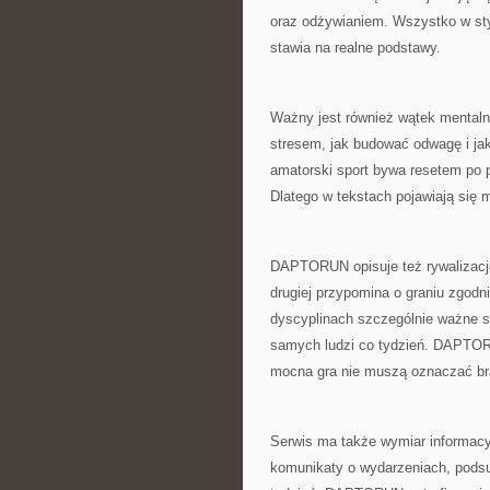
oraz odżywianiem. Wszystko w s
stawia na realne podstawy.
Ważny jest również wątek mentalno
stresem, jak budować odwagę i j
amatorski sport bywa resetem po p
Dlatego w tekstach pojawiają się 
DAPTORUN opisuje też rywalizację 
drugiej przypomina o graniu zgodn
dyscyplinach szczególnie ważne s
samych ludzi co tydzień. DAPTOR
mocna gra nie muszą oznaczać bra
Serwis ma także wymiar informacyj
komunikaty o wydarzeniach, podsu