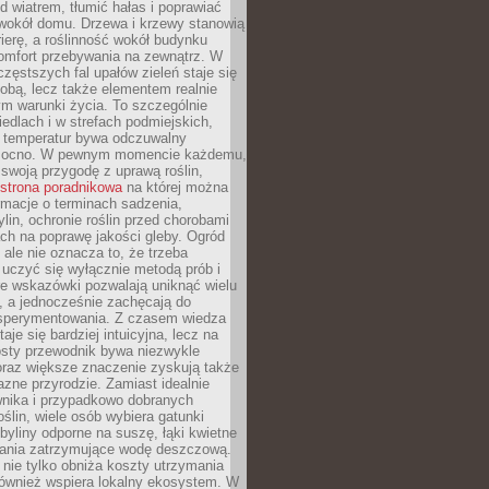
d wiatrem, tłumić hałas i poprawiać
 wokół domu. Drzewa i krzewy stanowią
rierę, a roślinność wokół budynku
omfort przebywania na zewnątrz. W
częstszych fal upałów zieleń staje się
dobą, lecz także elementem realnie
m warunki życia. To szczególnie
edlach i w strefach podmiejskich,
t temperatur bywa odczuwalny
mocno. W pewnym momencie każdemu,
swoją przygodę z uprawą roślin,
strona poradnikowa
na której można
rmacje o terminach sadzenia,
ylin, ochronie roślin przed chorobami
ch na poprawę jakości gleby. Ogród
 ale nie oznacza to, że trzeba
uczyć się wyłącznie metodą prób i
re wskazówki pozwalają uniknąć wielu
, a jednocześnie zachęcają do
sperymentowania. Z czasem wiedza
aje się bardziej intuicyjna, lecz na
osty przewodnik bywa niezwykle
raz większe znaczenie zyskują także
azne przyrodzie. Zamiast idealnie
wnika i przypadkowo dobranych
ślin, wiele osób wybiera gatunki
byliny odporne na suszę, łąki kwietne
zania zatrzymujące wodę deszczową.
 nie tylko obniża koszty utrzymania
również wspiera lokalny ekosystem. W