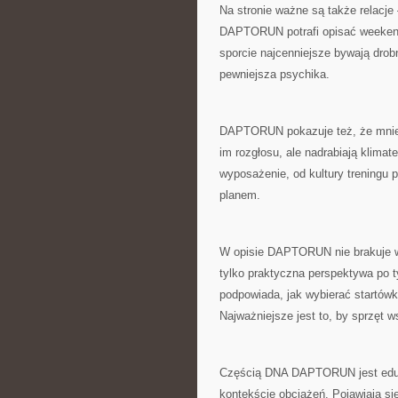
Na stronie ważne są także relacje 
DAPTORUN potrafi opisać weekend
sporcie najcenniejsze bywają drobn
pewniejsza psychika.
DAPTORUN pokazuje też, że mniej
im rozgłosu, ale nadrabiają klima
wyposażenie, od kultury treningu p
planem.
W opisie DAPTORUN nie brakuje wą
tylko praktyczna perspektywa po 
podpowiada, jak wybierać startówk
Najważniejsze jest to, by sprzęt w
Częścią DNA DAPTORUN jest eduka
kontekście obciążeń. Pojawiają s