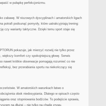
 wpaść w pułapkę perfekcjonizmu.
ko zabawę. W niszowych dyscyplinach i amatorskich ligach
na potrafi podsunąć pomysły, które uatrakcyjniają trening:
cję czy warianty taktyczne. Dzięki temu sport staje się
PTORUN pokazuje, jak mierzyć rozwój nie tylko przez
ć, większy komfort czy spokojniejszą głowę. Serwis
bo nawet krótkie obserwacje pomagają rozumieć co nie
leksji, bez przerabiania sportu na niekończący się
czeństwie. W amatorskich warunkach łatwo o
 obciążenia obok niedosypiania. Dlatego w opisach często
ągania oraz stopniowania bodźców. To podejście sprawia,
zem na dłużej – nie tylko na chwilę zrywu.