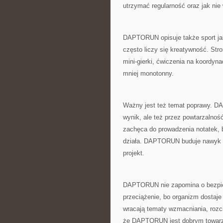
utrzymać regularność oraz jak nie
DAPTORUN opisuje także sport ja
często liczy się kreatywność. Stro
mini-gierki, ćwiczenia na koordyna
mniej monotonny.
Ważny jest też temat poprawy. DA
wynik, ale też przez powtarzalnoś
zachęca do prowadzenia notatek, 
działa. DAPTORUN buduje nawyk ref
projekt.
DAPTORUN nie zapomina o bezpie
przeciążenie, bo organizm dostaje
wracają tematy wzmacniania, rozci
że DAPTORUN jest dobrym towarzys