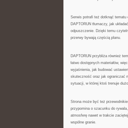
Serwis potrafi też dotknąć tematu
DAPTORUN tłumaczy, jak układać r
odpuszczenie. Dzięki temu czyteln
przerwy bywają częścią planu.
DAPTORUN przybliża również tema
łatwo dostępnych materiałów, więc
wyjaśnienia, jak budować ustawien
skuteczność oraz jak ograniczać n
sytuacji, w której ktoś trenuje dużo
Strona może być też przewodniki
przypomina o szacunku do rywala,
atmosferę nawet w trakcie zaciętej 
wspólne granie.