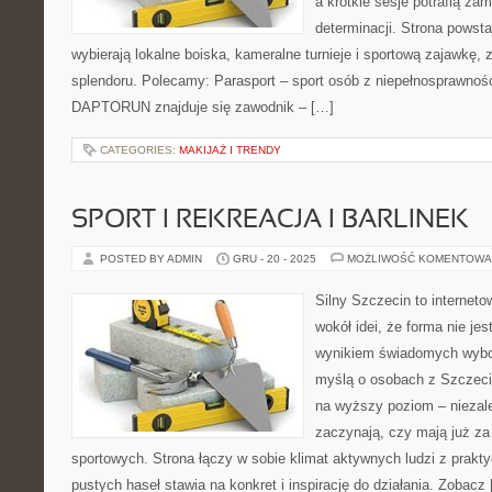
a krótkie sesje potrafią za
determinacji. Strona powsta
wybierają lokalne boiska, kameralne turnieje i sportową zajawkę, 
splendoru. Polecamy: Parasport – sport osób z niepełnosprawnośc
DAPTORUN znajduje się zawodnik – […]
CATEGORIES:
MAKIJAŻ I TRENDY
SPORT I REKREACJA I BARLINEK
POSTED BY ADMIN
GRU - 20 - 2025
MOŻLIWOŚĆ KOMENTOWA
Silny Szczecin to internet
wokół idei, że forma nie jes
wynikiem świadomych wybor
myślą o osobach z Szczecin
na wyższy poziom – niezale
zaczynają, czy mają już za
sportowych. Strona łączy w sobie klimat aktywnych ludzi z prak
pustych haseł stawia na konkret i inspirację do działania. Zobacz