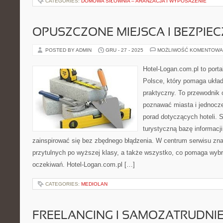
CATEGORIES:
DOMOWA SIŁOWNIA – ARANŻACJA I WYPOSAŻENIE
OPUSZCZONE MIEJSCA I BEZPIE
POSTED BY ADMIN
GRU - 27 - 2025
MOŻLIWOŚĆ KOMENTOWA
Hotel-Logan.com.pl to port
Polsce, który pomaga ukła
praktyczny. To przewodnik o
poznawać miasta i jednocz
porad dotyczących hoteli. S
turystyczną bazę informacji
zainspirować się bez zbędnego błądzenia. W centrum serwisu znaj
przytulnych po wyższej klasy, a także wszystko, co pomaga wyb
oczekiwań. Hotel-Logan.com.pl […]
CATEGORIES:
MEDIOLAN
FREELANCING I SAMOZATRUDNIE