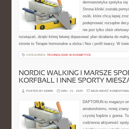
dermoestetyka spotyka się z
Strona kliniki została pomy
osób, które chcą lepiej zro
podejmować rozsądne decyz
nie jest tylko zbiór ofertow
rozwiązań, dzięki której łatwiej dopasować plan działania do real
stronie to Terapie hormonalne a skóra i Nos i profil twarzy. W świ
CATEGORIES:
TECHNOLOGIE W KOSMETYCE
NORDIC WALKING I MARSZE SPO
KORFBALL I INNE SPORTY MIESZ
POSTED BY ADMIN
GRU - 21 - 2025
MOŻLIWOŚĆ KOMENTOWA
DAPTORUN to magazyn onli
amatorskiemu, mniej znan
czystej frajdzie z grania. T
codzienna aktywność spotyk