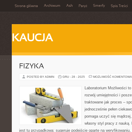
Archiwum
Ash
Smerfy
Strona główna
Paryż
Spis Treści
KAUCJA
FIZYKA
POSTED BY ADMIN
GRU - 28 - 2025
MOŻLIWOŚĆ KOMENTOWA
Laboratorium Możliwości to
rozwój umiejętności i posz
traktowane jak proces – sp
jednocześnie pełen ciekawo
pomaga uczyć się mądrzej,
własny styl pracy z nauką.
jest tu przypadkowa: sugeruje podejście oparte na weryfikowaniu,