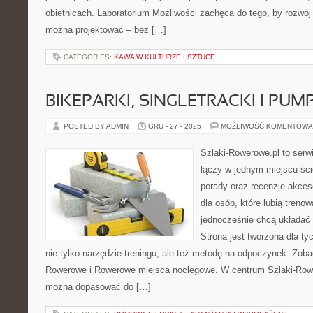
obietnicach. Laboratorium Możliwości zachęca do tego, by rozwój 
można projektować – bez […]
CATEGORIES:
KAWA W KULTURZE I SZTUCE
BIKEPARKI, SINGLETRACKI I PUM
POSTED BY ADMIN
GRU - 27 - 2025
MOŻLIWOŚĆ KOMENTOWA
Szlaki-Rowerowe.pl to serwi
łączy w jednym miejscu ści
porady oraz recenzje akceso
dla osób, które lubią treno
jednocześnie chcą układać
Strona jest tworzona dla ty
nie tylko narzędzie treningu, ale też metodę na odpoczynek. Zob
Rowerowe i Rowerowe miejsca noclegowe. W centrum Szlaki-Rower
można dopasować do […]