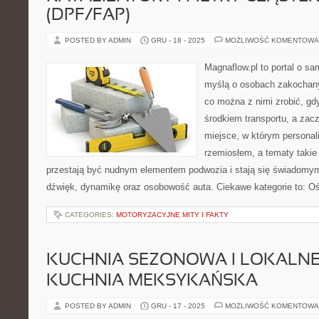
(DPF/FAP)
POSTED BY ADMIN
GRU - 18 - 2025
MOŻLIWOŚĆ KOMENTOWA
Magnaflow.pl to portal o s
myślą o osobach zakochany
co można z nimi zrobić, gdy
środkiem transportu, a zac
miejsce, w którym personal
rzemiosłem, a tematy taki
przestają być nudnym elementem podwozia i stają się świadom
dźwięk, dynamikę oraz osobowość auta. Ciekawe kategorie to: O
CATEGORIES:
MOTORYZACYJNE MITY I FAKTY
KUCHNIA SEZONOWA I LOKALNE
KUCHNIA MEKSYKAŃSKA
POSTED BY ADMIN
GRU - 17 - 2025
MOŻLIWOŚĆ KOMENTOWA