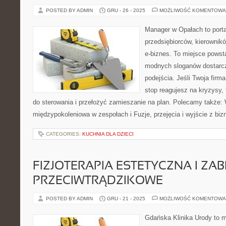
POSTED BY ADMIN
GRU - 26 - 2025
MOŻLIWOŚĆ KOMENTOWA
Manager w Opałach to porta
przedsiębiorców, kierownikó
e-biznes. To miejsce powst
modnych sloganów dostarcz
podejścia. Jeśli Twoja firma
stop reagujesz na kryzysy,
do sterowania i przełożyć zamieszanie na plan. Polecamy także:
międzypokoleniowa w zespołach i Fuzje, przejęcia i wyjście z bi
CATEGORIES:
KUCHNIA DLA DZIECI
FIZJOTERAPIA ESTETYCZNA I ZAB
PRZECIWTRĄDZIKOWE
POSTED BY ADMIN
GRU - 21 - 2025
MOŻLIWOŚĆ KOMENTOWA
Gdańska Klinika Urody to m