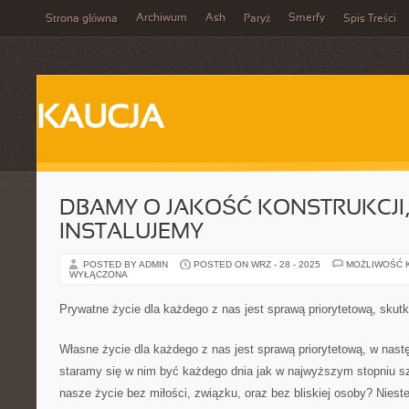
Archiwum
Ash
Smerfy
Strona główna
Paryż
Spis Treści
KAUCJA
DBAMY O JAKOŚĆ KONSTRUKCJI,
INSTALUJEMY
POSTED BY ADMIN
POSTED ON WRZ - 28 - 2025
MOŻLIWOŚĆ 
WYŁĄCZONA
Prywatne życie dla każdego z nas jest sprawą priorytetową, skut
Własne życie dla każdego z nas jest sprawą priorytetową, w nastę
staramy się w nim być każdego dnia jak w najwyższym stopniu sz
nasze życie bez miłości, związku, oraz bez bliskiej osoby? Niest