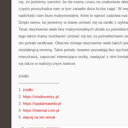
się, że jesteśmy samotni, bo nie mamy czasu na znalezienie włas
często przeszkadza nam w tym zanadto duża liczba zajęć. W ow
nadchodzi nam biuro matrymonialne, które to wprost zadziwia nas
Dzięki niemu, bo jesteśmy w stanie umówić się na randki z wybra
Teraz niezmiernie wiele biur matrymonialnych działa za pośrednic
tego także mamy możliwość umówić się też za pośrednictwem siec
oto portale randkowe. Obecnie istnieje niezmiernie wiele takich port
niesłabnącą renomą. Takie portale, bowiem pozwalają bez wycho
mieszkania, zapoznać interesujące osoby, nawiązać z nimi konta
się także w realistycznym świecie.
źródło:
———————————
1.
źródło
2.
https://studioveriss.pl
3.
https://spalarniawola.pl
4.
https://internat.com.pl
5.
więcej na ten temat