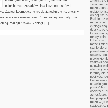
zmienia się 
Taka wiedza 
najgłębszych zakątków ciała ludzkiego, skóry i
może zobacz
wie. Zabiegi kosmetyczne nie dbają jedynie o iluzoryczny
grabienie li
więcej niż j
o nasze zdrowie wewnętrzne. Różne salony kosmetyczne
Buduje też w
może przeło
zabiegi rodzaju Kraków. Zabiegi […]
ekologiczną
działką, by 
Coraz więcej
tarasy pełne
kilka donic 
może zmienić
stanie się o
przestrzeń p
sprawczości
niewielkiej i
zaskakująco 
człowiek wc
otaczająceg
istotną rolę
posiłków, ro
Letnie wiecz
ustawionym p
pamięć bardz
wydarzeń. Zi
atmosferze. 
bez pośpiech
może więc wz
sąsiedzkie, 