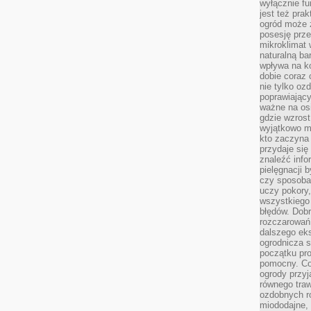
wyłącznie f
jest też pr
ogród może z
posesję prze
mikroklimat
naturalną ba
wpływa na k
dobie coraz 
nie tylko oz
poprawiający
ważne na osi
gdzie wzros
wyjątkowo 
kto zaczyna 
przydaje się
znaleźć info
pielęgnacji b
czy sposoba
uczy pokory,
wszystkiego 
błędów. Dob
rozczarowań
dalszego ek
ogrodnicza st
początku pr
pomocny. Co
ogrody przyj
równego tra
ozdobnych ro
miododajne, 