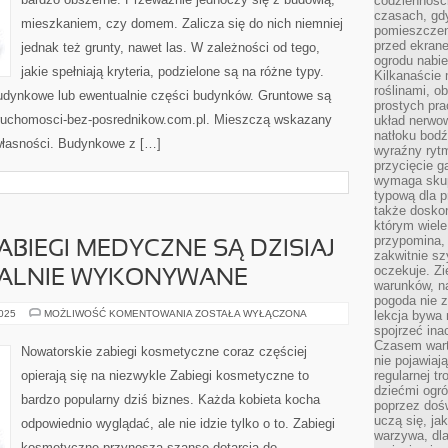
codziennośc
PRYWATNYM
czasach, gd
mieszkaniem, czy domem. Zalicza się do nich niemniej
pomieszczen
przed ekran
jednak też grunty, nawet las. W zależności od tego,
ogrodu nabi
jakie spełniają kryteria, podzielone są na różne typy.
Kilkanaście 
roślinami, o
udynkowe lub ewentualnie części budynków. Gruntowe są
prostych pra
ieruchomosci-bez-posrednikow.com.pl. Mieszczą wskazany
układ nerwo
natłoku bodź
własności. Budynkowe z […]
wyraźny rytm
przycięcie 
wymaga skupi
typową dla 
także doskon
którym wiele
przypomina,
BIEGI MEDYCZNE SĄ DZISIAJ
zakwitnie sz
oczekuje. Zi
SALNIE WYKONYWANE
warunków, n
pogoda nie z
WSPÓŁCZESNE
2025
MOŻLIWOŚĆ KOMENTOWANIA
ZOSTAŁA WYŁĄCZONA
lekcja bywa
ZABIEGI
spojrzeć ina
MEDYCZNE
Czasem wart
SĄ
Nowatorskie zabiegi kosmetyczne coraz częściej
DZISIAJ
nie pojawiaj
DOSYĆ
opierają się na niezwykle Zabiegi kosmetyczne to
regularnej tr
UNIWERSALNIE
dziećmi ogr
WYKONYWANE
bardzo popularny dziś biznes. Każda kobieta kocha
poprzez dośw
uczą się, ja
odpowiednio wyglądać, ale nie idzie tylko o to. Zabiegi
warzywa, dla
kosmetyczne przynoszą szansę dotarcia do