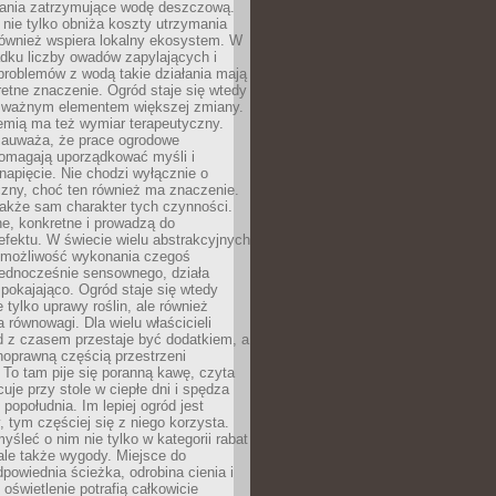
zania zatrzymujące wodę deszczową.
 nie tylko obniża koszty utrzymania
również wspiera lokalny ekosystem. W
dku liczby owadów zapylających i
problemów z wodą takie działania mają
etne znaczenie. Ogród staje się wtedy
 ważnym elementem większej zmiany.
emią ma też wymiar terapeutyczny.
zauważa, że prace ogrodowe
pomagają uporządkować myśli i
napięcie. Nie chodzi wyłącznie o
czny, choć ten również ma znaczenie.
także sam charakter tych czynności.
e, konkretne i prowadzą do
fektu. W świecie wielu abstrakcyjnych
możliwość wykonania czegoś
jednocześnie sensownego, działa
pokajająco. Ogród staje się wtedy
 tylko uprawy roślin, ale również
 równowagi. Dla wielu właścicieli
 z czasem przestaje być dodatkiem, a
łnoprawną częścią przestrzeni
 To tam pije się poranną kawę, czyta
cuje przy stole w ciepłe dni i spędza
opołudnia. Im lepiej ogród jest
 tym częściej się z niego korzysta.
yśleć o nim nie tylko w kategorii rabat
ale także wygody. Miejsce do
dpowiednia ścieżka, odrobina cienia i
oświetlenie potrafią całkowicie