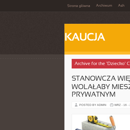
Archiwum
Ash
Strona główna
KAUCJA
Archive for the ‘Dziecko’ 
STANOWCZA WI
WOLAŁABY MIES
PRYWATNYM
POSTED BY ADMIN
WRZ - 16 -