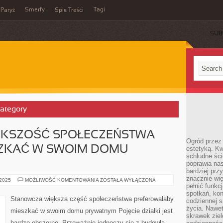
Smerfy
Tagi
Paryż
Spis Treści
SUB
Category
ĘKSZOŚĆ SPOŁECZEŃSTWA
Ogród przez 
ZKAĆ W SWOIM DOMU
estetyką. Kw
schludne ści
poprawia nas
bardziej prz
znacznie wię
STANOWCZA
 2025
MOŻLIWOŚĆ KOMENTOWANIA
ZOSTAŁA WYŁĄCZONA
WIĘKSZOŚĆ
pełnić funkc
SPOŁECZEŃSTWA
spotkań, kon
WOLAŁABY
Stanowcza większa część społeczeństwa preferowałaby
codziennej s
MIESZKAĆ
W
życia. Nawet
mieszkać w swoim domu prywatnym Pojęcie działki jest
SWOIM
skrawek ziel
DOMU
bardzo obszerne. Przeważnie jednoczy się z budowlą,