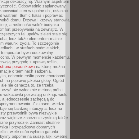
unkcję dekoracyjną. Ważnym aspektem
aktyczność. Odpowiednio zaplanowany
apewniać cień w upalne dni, osłaniać
d wiatrem, tłumić hałas i poprawiać
 wokół domu. Drzewa i krzewy stanowią
rierę, a roślinność wokół budynku
omfort przebywania na zewnątrz. W
częstszych fal upałów zieleń staje się
dobą, lecz także elementem realnie
m warunki życia. To szczególnie
edlach i w strefach podmiejskich,
t temperatur bywa odczuwalny
mocno. W pewnym momencie każdemu,
swoją przygodę z uprawą roślin,
strona poradnikowa
na której można
rmacje o terminach sadzenia,
ylin, ochronie roślin przed chorobami
ch na poprawę jakości gleby. Ogród
 ale nie oznacza to, że trzeba
uczyć się wyłącznie metodą prób i
re wskazówki pozwalają uniknąć wielu
, a jednocześnie zachęcają do
sperymentowania. Z czasem wiedza
aje się bardziej intuicyjna, lecz na
osty przewodnik bywa niezwykle
raz większe znaczenie zyskują także
azne przyrodzie. Zamiast idealnie
wnika i przypadkowo dobranych
ślin, wiele osób wybiera gatunki
byliny odporne na suszę, łąki kwietne