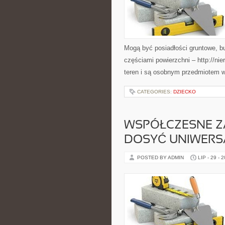
Mogą być posiadłości gruntowe, b
częściami powierzchni – http://n
teren i są osobnym przedmiotem 
CATEGORIES:
DZIECKO
WSPÓŁCZESNE ZA
DOSYĆ UNIWER
POSTED BY ADMIN
LIP - 29 - 