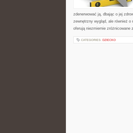
zdenerwować ją, dbając o jej zdro
zewnętrzny wygląd, ale również 
oferują niezmiernie zróżnicowane 
CATEGORIES:
DZIECKO