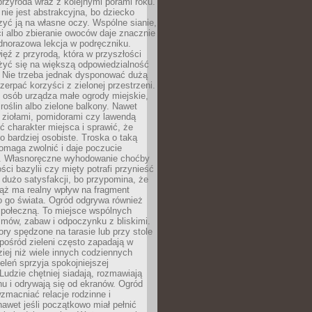
przyroda wraz z kolejnymi porami roku.
nie jest abstrakcyjna, bo dziecko
yć ją na własne oczy. Wspólne sianie,
ści albo zbieranie owoców daje znacznie
ednorazowa lekcja w podręczniku.
ięź z przyrodą, która w przyszłości
żyć się na większą odpowiedzialność
. Nie trzeba jednak dysponować dużą
czerpać korzyści z zielonej przestrzeni.
 osób urządza małe ogrody miejskie,
 roślin albo zielone balkony. Nawet
z ziołami, pomidorami czy lawendą
 charakter miejsca i sprawić, że
no bardziej osobiste. Troska o taką
omaga zwolnić i daje poczucie
. Własnoręczne wyhodowanie choćby
lości bazylii czy mięty potrafi przynieść
dużo satysfakcji, bo przypomina, że
iąż ma realny wpływ na fragment
o go świata. Ogród odgrywa również
 społeczną. To miejsce wspólnych
zmów, zabaw i odpoczynku z bliskimi.
ory spędzone na tarasie lub przy stole
ośród zieleni często zapadają w
iej niż wiele innych codziennych
eleń sprzyja spokojniejszej
Ludzie chętniej siadają, rozmawiają
u i odrywają się od ekranów. Ogród
macniać relacje rodzinne i
nawet jeśli początkowo miał pełnić