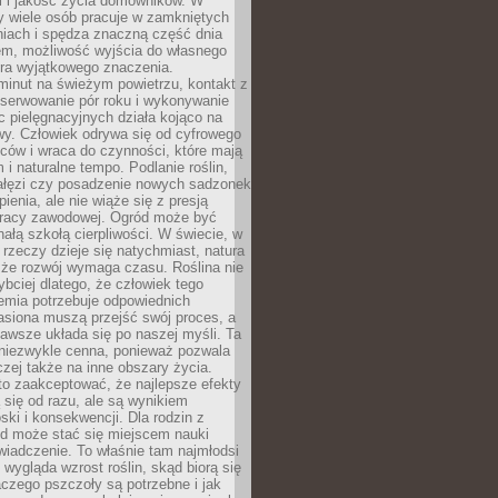
i i jakość życia domowników. W
y wiele osób pracuje w zamkniętych
iach i spędza znaczną część dnia
em, możliwość wyjścia do własnego
era wyjątkowego znaczenia.
minut na świeżym powietrzu, kontakt z
bserwowanie pór roku i wykonywanie
c pielęgnacyjnych działa kojąco na
wy. Człowiek odrywa się od cyfrowego
ców i wraca do czynności, które mają
 i naturalne tempo. Podlanie roślin,
gałęzi czy posadzenie nowych sadzonek
enia, ale nie wiąże się z presją
pracy zawodowej. Ogród może być
ałą szkołą cierpliwości. W świecie, w
 rzeczy dzieje się natychmiast, natura
 że rozwój wymaga czasu. Roślina nie
ybciej dlatego, że człowiek tego
emia potrzebuje odpowiednich
asiona muszą przejść swój proces, a
awsze układa się po naszej myśli. Ta
 niezwykle cenna, ponieważ pozwala
czej także na inne obszary życia.
o zaakceptować, że najlepsze efekty
ą się od razu, ale są wynikiem
oski i konsekwencji. Dla rodzin z
ód może stać się miejscem nauki
iadczenie. To właśnie tam najmłodsi
k wygląda wzrost roślin, skąd biorą się
czego pszczoły są potrzebne i jak