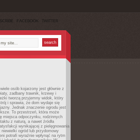
SCRIBE
FACEBOOK
TWITTER
wiele osób kojarzony jest głównie z
iaty, zadbany trawnik, krzewy i
eżki tworzą przyjemny widok, który
trój i sprawia, że dom wydaje się
yjazny. Jednak znaczenie ogrodu jest
ksze. To przestrzeń, która może
ję miejsca odpoczynku, rodzinnych
taktu z naturą, a nawet źródła
atysfakcji wynikającej z pielęgnowania
 niewielki ogród lub przydomowy
eni potrafi wyraźnie wpłynąć na rytm