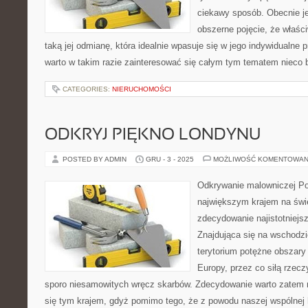
ciekawy sposób. Obecnie je
obszerne pojęcie, że właśc
taką jej odmianę, która idealnie wpasuje się w jego indywidualne 
warto w takim razie zainteresować się całym tym tematem nieco bl
CATEGORIES:
NIERUCHOMOŚCI
ODKRYJ PIĘKNO LONDYNU
POSTED BY ADMIN
GRU - 3 - 2025
MOŻLIWOŚĆ KOMENTOWAN
Odkrywanie malowniczej Por
największym krajem na świ
zdecydowanie najistotniejs
Znajdująca się na wschodz
terytorium potężne obszary
Europy, przez co siłą rzec
sporo niesamowitych wręcz skarbów. Zdecydowanie warto zatem n
się tym krajem, gdyż pomimo tego, że z powodu naszej wspólnej hi