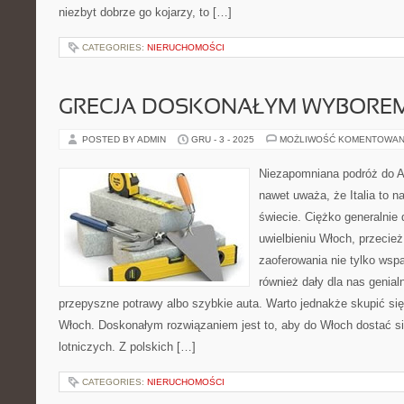
niezbyt dobrze go kojarzy, to […]
CATEGORIES:
NIERUCHOMOŚCI
GRECJA DOSKONAŁYM WYBOREM
POSTED BY ADMIN
GRU - 3 - 2025
MOŻLIWOŚĆ KOMENTOWAN
Niezapomniana podróż do Au
nawet uważa, że Italia to n
świecie. Ciężko generalnie
uwielbieniu Włoch, przecie
zaoferowania nie tylko wspa
również dały dla nas genia
przepyszne potrawy albo szybkie auta. Warto jednakże skupić się
Włoch. Doskonałym rozwiązaniem jest to, aby do Włoch dostać się
lotniczych. Z polskich […]
CATEGORIES:
NIERUCHOMOŚCI