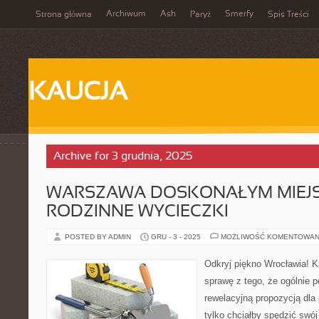
Archiwum
Ash
Smerfy
Strona główna
Paryż
Spis Treści
KAUCJA
Archive for 3 grudnia, 2025
WARSZAWA DOSKONAŁYM MIEJ
RODZINNE WYCIECZKI
POSTED BY ADMIN
GRU - 3 - 2025
MOŻLIWOŚĆ KOMENTOWAN
Odkryj piękno Wrocławia! K
sprawę z tego, że ogólnie 
rewelacyjną propozycją dla
tylko chciałby spędzić swó