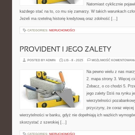
Natomiast cyklicznie pojaw
każdego stać na to, co mu się zamarzy. W takich warunkach czło
Jeżeli ma rzetelną historię kredytową oraz zdolność […]
CATEGORIES:
NIERUCHOMOŚCI
PROVIDENT I JEGO ZALETY
POSTED BY ADMIN
LIS - 8 - 2025
MOŻLIWOŚĆ KOMENTOWAN
Na pewno wielu z nas marzy
2. mapa strony 3. Więcej ci
Zobacz, o co chodzi 5. Prze
jego zalety Dziś na rynku j
wierzytelności pozabankowyc
przyczyny, że coraz więcej
wierzytelności w banku, gdyż nie dopełniają ich ważkich wymogów
skorzystać z szerokiej […]
CATEGORIES:
NIERUCHOMOŚCI