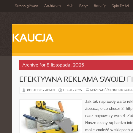
Archiwum
Ash
Smerfy
Strona główna
Paryż
Spis Treści
KAUCJA
Archive for 8 listopada, 2025
EFEKTYWNA REKLAMA SWOJEJ F
POSTED BY ADMIN
LIS - 8 - 2025
MOŻLIWOŚĆ KOMENTOWAN
Jak tak naprawdę warto rek
Zobacz, o co chodzi 2. http
nasz najnowszy wpis 4. Zob
Nasze czasy są bardzo int
może znaleźć w sklepach w