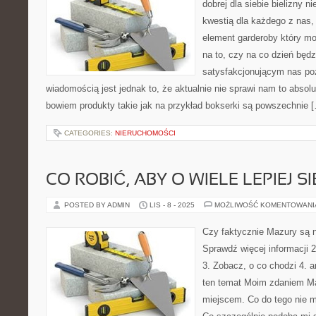
dobrej dla siebie bielizny n
kwestią dla każdego z nas,
element garderoby który m
na to, czy na co dzień będz
satysfakcjonującym nas p
wiadomością jest jednak to, że aktualnie nie sprawi nam to absol
bowiem produkty takie jak na przykład bokserki są powszechnie 
CATEGORIES:
NIERUCHOMOŚCI
CO ROBIĆ, ABY O WIELE LEPIEJ S
POSTED BY ADMIN
LIS - 8 - 2025
MOŻLIWOŚĆ KOMENTOWAN
Czy faktycznie Mazury są 
Sprawdź więcej informacji 2
3. Zobacz, o co chodzi 4. a
ten temat Moim zdaniem M
miejscem. Co do tego nie 