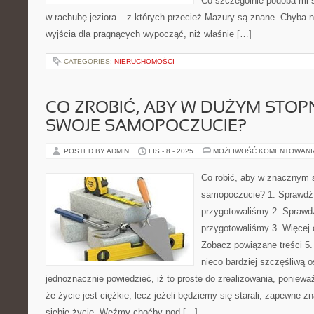
Co szczególnie podoba mi 
w rachubę jeziora – z których przecież Mazury są znane. Chyba 
wyjścia dla pragnących wypocząć, niż właśnie […]
CATEGORIES:
NIERUCHOMOŚCI
CO ZROBIĆ, ABY W DUŻYM STOP
SWOJE SAMOPOCZUCIE?
POSTED BY ADMIN
LIS - 8 - 2025
MOŻLIWOŚĆ KOMENTOWAN
Co robić, aby w znacznym 
samopoczucie? 1. Sprawdź,
przygotowaliśmy 2. Sprawd
przygotowaliśmy 3. Więcej c
Zobacz powiązane treści 5.
nieco bardziej szczęśliwą 
jednoznacznie powiedzieć, iż to proste do zrealizowania, poniewa
że życie jest ciężkie, lecz jeżeli będziemy się starali, zapewne 
siebie życie. Weźmy choćby pod […]