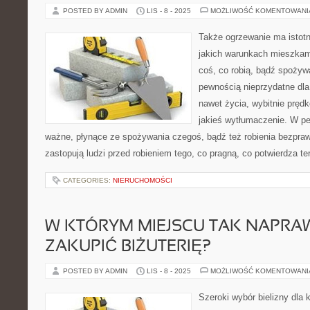
POSTED BY ADMIN
LIS - 8 - 2025
MOŻLIWOŚĆ KOMENTOWAN
Także ogrzewanie ma istotn
jakich warunkach mieszkam
coś, co robią, bądź spożywa
pewnością nieprzydatne dla 
nawet życia, wybitnie prędk
jakieś wytłumaczenie. W p
ważne, płynące ze spożywania czegoś, bądź też robienia bezpraw
zastopują ludzi przed robieniem tego, co pragną, co potwierdza 
CATEGORIES:
NIERUCHOMOŚCI
W KTÓRYM MIEJSCU TAK NAPR
ZAKUPIĆ BIŻUTERIĘ?
POSTED BY ADMIN
LIS - 8 - 2025
MOŻLIWOŚĆ KOMENTOWAN
Szeroki wybór bielizny dla