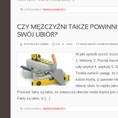
CATEGORIES:
NIERUCHOMOŚCI
CZY MĘŻCZYŹNI TAKŻE POWINN
SWÓJ UBIÓR?
POSTED BY ADMIN
LIS - 8 - 2025
MOŻLIWOŚĆ KOMENTOWAN
W jaki sposób uczcić rocz
1. felietony 2. Poznaj nasz
cały artykuł 4. artykuly 5. 
Trzeba zwrócić uwagę, że c
ludzie myślą, iż panowie ni
własny ubiór, to ciężko jak
Przecież fakty są takie, że zwłaszcza obecnie moda męska jest 
Fakty są takie, iż […]
CATEGORIES:
NIERUCHOMOŚCI