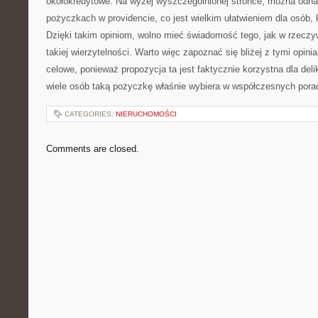
okołokredytowe. Na wyżej wyszczególnionej stronce, można odnal
pożyczkach w providencie, co jest wielkim ułatwieniem dla osób, 
Dzięki takim opiniom, wolno mieć świadomość tego, jak w rzeczy
takiej wierzytelności. Warto więc zapoznać się bliżej z tymi opini
celowe, ponieważ propozycja ta jest faktycznie korzystna dla deli
wiele osób taką pożyczkę właśnie wybiera w współczesnych pora
CATEGORIES:
NIERUCHOMOŚCI
Comments are closed.