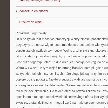
4.
Zobacz, o co chodzi
5.
Przejdź do wpisu
Provident i jego zalety
Dziś na rynku jest mnóstwo propozycji wierzytelności pozabankowy
przyczyny, że coraz więcej osób ma kłopot z dostaniem wierzytel
dopełniają ich ważkich wymogów. Wolno z tej przyczyny skorzysta
takich instytucji pozabankowych, gdzie każda propozycja wypełni
Jest dużo tego typu ofert, trudno więc jest podjąć decyzję co do w
Warto w związku z tym wejść na stronę Banki24.com.pl, gdzie wo
wszystkich takich instytucji i tych które długo już są na rynku ze s
dopiero co się pojawiły. Niektóre sugestie wybijają się na tle innyc
szczególnie celowe dla delikwenta. Nie ma się wskutek tego cze
tak duże zaciekawienie. Do takich ofert na pewno zalicza się Provid
spełnia stale rosnące oczekiwania klientów. Jego oferta jest wyją
zwłaszcza stali delikwenci, mogą liczyć na małe oprocentowanie w