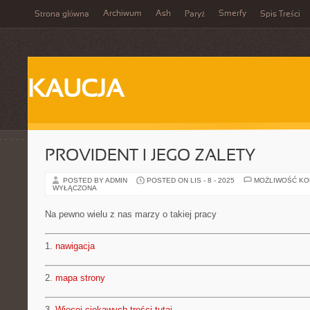
Archiwum
Ash
Smerfy
Strona główna
Paryż
Spis Treści
KAUCJA
PROVIDENT I JEGO ZALETY
POSTED BY ADMIN
POSTED ON LIS - 8 - 2025
MOŻLIWOŚĆ K
WYŁĄCZONA
Na pewno wielu z nas marzy o takiej pracy
1.
nawigacja
2.
mapa strony
3.
Więcej ciekawych treści tutaj