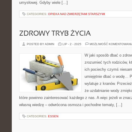
umysłowej. Gdyby wiele […]
CATEGORIES:
OPIEKA NAD ZWIERZĘTAMI STARSZYMI
ZDROWY TRYB ŻYCIA
POSTED BY ADMIN
LIP - 2 - 2025
MOŻLIWOŚĆ KOMENTOWAN
W jaki sposób dbać o zdro
zrozumieć tych rodziców, k
ich pociechy czymś niesam
umiejętnie dbać o wodę… P
wylatuje z kranów. Przecież
że uzdatnianie wody zmiękc
które powinno zainteresować każdego z nas. A więc jeżeli w zn
własną wiedzę – odwrócona osmoza i pochodne tematy, […]
CATEGORIES:
ESSEN