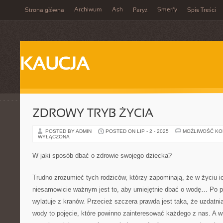
Archiwum
Ash
Smerfy
Strona główna
Paryż
Spis Treści
KAUCJA
ZDROWY TRYB ŻYCIA
POSTED BY ADMIN
POSTED ON LIP - 2 - 2025
MOŻLIWOŚĆ K
WYŁĄCZONA
W jaki sposób dbać o zdrowie swojego dziecka?
Trudno zrozumieć tych rodziców, którzy zapominają, że w życiu 
niesamowicie ważnym jest to, aby umiejętnie dbać o wodę… Po p
wylatuje z kranów. Przecież szczera prawda jest taka, że uzdat
wody to pojęcie, które powinno zainteresować każdego z nas. A w