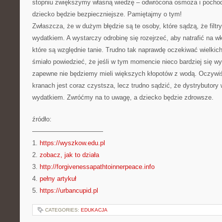
stopniu zwiększymy własną wiedzę – odwrócona osmoza i pocho
dziecko będzie bezpieczniejsze. Pamiętajmy o tym!
Zwłaszcza, że w dużym błędzie są te osoby, które sądzą, że filtr
wydatkiem. A wystarczy odrobinę się rozejrzeć, aby natrafić na wkł
które są względnie tanie. Trudno tak naprawdę oczekiwać wielki
śmiało powiedzieć, że jeśli w tym momencie nieco bardziej się w
zapewne nie będziemy mieli większych kłopotów z wodą. Oczywi
kranach jest coraz czystsza, lecz trudno sądzić, że dystrybutor
wydatkiem. Zwróćmy na to uwagę, a dziecko będzie zdrowsze.
źródło:
———————————
1.
https://wyszkow.edu.pl
2.
zobacz, jak to działa
3.
http://forgivenessapathtoinnerpeace.info
4.
pełny artykuł
5.
https://urbancupid.pl
CATEGORIES:
EDUKACJA