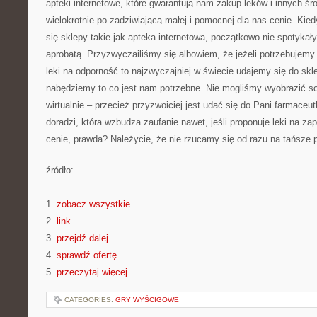
apteki internetowe, które gwarantują nam zakup leków i innych 
wielokrotnie po zadziwiającą małej i pomocnej dla nas cenie. Kied
się sklepy takie jak apteka internetowa, początkowo nie spotykały
aprobatą. Przyzwyczailiśmy się albowiem, że jeżeli potrzebujemy 
leki na odporność to najzwyczajniej w świecie udajemy się do skl
nabędziemy to co jest nam potrzebne. Nie mogliśmy wyobrazić so
wirtualnie – przecież przyzwoiciej jest udać się do Pani farmaceu
doradzi, która wzbudza zaufanie nawet, jeśli proponuje leki na za
cenie, prawda? Należycie, że nie rzucamy się od razu na tańsze 
źródło:
———————————
1.
zobacz wszystkie
2.
link
3.
przejdź dalej
4.
sprawdź ofertę
5.
przeczytaj więcej
CATEGORIES:
GRY WYŚCIGOWE