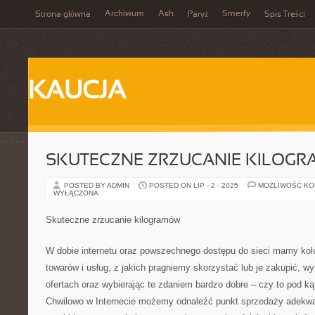
Archiwum
Ash
Smerfy
Strona główna
Paryż
Spis Treści
KAUCJA
SKUTECZNE ZRZUCANIE KILOG
POSTED BY ADMIN
POSTED ON LIP - 2 - 2025
MOŻLIWOŚĆ K
WYŁĄCZONA
Skuteczne zrzucanie kilogramów
W dobie internetu oraz powszechnego dostępu do sieci mamy kol
towarów i usług, z jakich pragniemy skorzystać lub je zakupić, wy
ofertach oraz wybierając te zdaniem bardzo dobre – czy to pod k
Chwilowo w Internecie możemy odnaleźć punkt sprzedaży adekwa