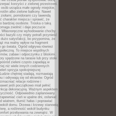
czerpać korzyści z zielonej przestrzeni.
 osób urządza małe ogrody miejskie,
 roślin albo zielone balkony. Nawet
z ziołami, pomidorami czy lawendą
 charakter miejsca i sprawić, że
no bardziej osobiste. Troska o taką
omaga zwolnić i daje poczucie
. Własnoręczne wyhodowanie choćby
lości bazylii czy mięty potrafi przynieść
dużo satysfakcji, bo przypomina, że
iąż ma realny wpływ na fragment
o go świata. Ogród odgrywa również
 społeczną. To miejsce wspólnych
zmów, zabaw i odpoczynku z bliskimi.
ory spędzone na tarasie lub przy stole
ośród zieleni często zapadają w
iej niż wiele innych codziennych
eleń sprzyja spokojniejszej
Ludzie chętniej siadają, rozmawiają
u i odrywają się od ekranów. Ogród
macniać relacje rodzinne i
nawet jeśli początkowo miał pełnić
unkcję dekoracyjną. Ważnym aspektem
aktyczność. Odpowiednio zaplanowany
apewniać cień w upalne dni, osłaniać
d wiatrem, tłumić hałas i poprawiać
 wokół domu. Drzewa i krzewy stanowią
rierę, a roślinność wokół budynku
omfort przebywania na zewnątrz. W