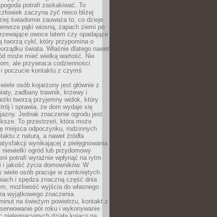
 pogoda potrafi zaskakiwać. To
człowiek zaczyna żyć nieco bliżej
dziej świadomie zauważa to, co dzieje
ierwsze pąki wiosną, zapach ziemi po
jrzewające owoce latem czy opadające
ią tworzą cykl, który przypomina o
orządku świata. Właśnie dlatego nawet
ród może mieć wielką wartość. Nie
dom, ale przywraca codzienności
 i poczucie kontaktu z czymś
.
wiele osób kojarzony jest głównie z
iaty, zadbany trawnik, krzewy i
eżki tworzą przyjemny widok, który
trój i sprawia, że dom wydaje się
yjazny. Jednak znaczenie ogrodu jest
ksze. To przestrzeń, która może
ję miejsca odpoczynku, rodzinnych
taktu z naturą, a nawet źródła
atysfakcji wynikającej z pielęgnowania
 niewielki ogród lub przydomowy
eni potrafi wyraźnie wpłynąć na rytm
i i jakość życia domowników. W
y wiele osób pracuje w zamkniętych
iach i spędza znaczną część dnia
em, możliwość wyjścia do własnego
era wyjątkowego znaczenia.
minut na świeżym powietrzu, kontakt z
bserwowanie pór roku i wykonywanie
c pielęgnacyjnych działa kojąco na