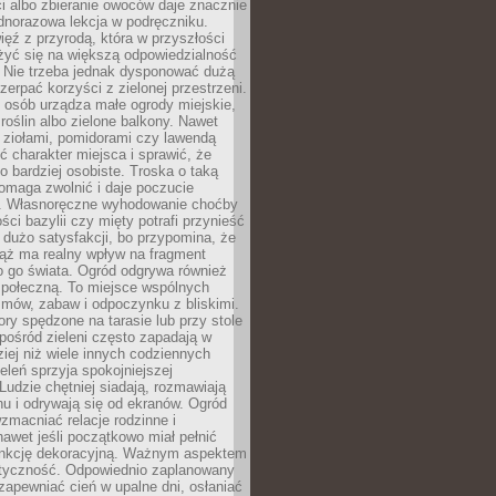
ści albo zbieranie owoców daje znacznie
ednorazowa lekcja w podręczniku.
ięź z przyrodą, która w przyszłości
żyć się na większą odpowiedzialność
. Nie trzeba jednak dysponować dużą
czerpać korzyści z zielonej przestrzeni.
 osób urządza małe ogrody miejskie,
 roślin albo zielone balkony. Nawet
z ziołami, pomidorami czy lawendą
 charakter miejsca i sprawić, że
no bardziej osobiste. Troska o taką
omaga zwolnić i daje poczucie
. Własnoręczne wyhodowanie choćby
lości bazylii czy mięty potrafi przynieść
dużo satysfakcji, bo przypomina, że
iąż ma realny wpływ na fragment
o go świata. Ogród odgrywa również
 społeczną. To miejsce wspólnych
zmów, zabaw i odpoczynku z bliskimi.
ory spędzone na tarasie lub przy stole
ośród zieleni często zapadają w
iej niż wiele innych codziennych
eleń sprzyja spokojniejszej
Ludzie chętniej siadają, rozmawiają
u i odrywają się od ekranów. Ogród
macniać relacje rodzinne i
nawet jeśli początkowo miał pełnić
unkcję dekoracyjną. Ważnym aspektem
aktyczność. Odpowiednio zaplanowany
apewniać cień w upalne dni, osłaniać