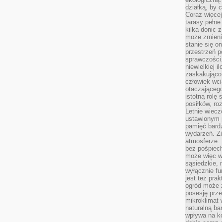
działką, by 
Coraz więcej
tarasy pełne
kilka donic 
może zmienić
stanie się o
przestrzeń p
sprawczości
niewielkiej i
zaskakująco 
człowiek wc
otaczająceg
istotną rolę
posiłków, ro
Letnie wiecz
ustawionym p
pamięć bardz
wydarzeń. Zi
atmosferze. 
bez pośpiech
może więc wz
sąsiedzkie, 
wyłącznie f
jest też pr
ogród może z
posesję prze
mikroklimat
naturalną ba
wpływa na k