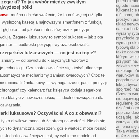
przed ekran
 zegarki? To jak wybór między zwykłym
ogrodu nabi
jwyższej półki
Kilkanaście 
sowe
, można odnieść wrażenie, że to coś więcej niż tylko
roślinami, o
prostych pra
ą, wysłużoną kasetą a najnowszym smartfonem z funkcją
układ nerwo
natłoku bodź
t głęboka – od jakości materiałów, przez precyzję
wyraźny rytm
ołują. Zegarek luksusowy to symbol sukcesu – jak złota
przycięcie 
wymaga skupi
garnitur — podkreśla pozycję i wyraża osobowość.
typową dla 
także doskon
 zegarków luksusowych — co jest na topie?
którym wiele
 zmiany — od powrotu do klasycznych wzorów z
przypomina,
zakwitnie sz
ę technologii. Czy zastanawialiście się kiedyś, dlaczego
oczekuje. Zi
 w automatyczne mechanizmy zamiast kwarcowych? Otóż te
warunków, n
pogoda nie z
nie robiona filiżanka kawy — wymaga czasu, pasji i precyzji.
lekcja bywa
spojrzeć ina
 chronograf czy kalendarz faz księżyca dodają zegarkom
Czasem wart
czenie klasyki z nowoczesnością — idealne rozwiązanie dla
nie pojawiaj
regularnej tr
ozwiązania.
dziećmi ogr
poprzez dośw
arki luksusowe? Oczywiście! A co z obawami?
uczą się, ja
 tylko chwilowa moda lub że stracą na wartości. Nie da się
warzywa, dla
zmienia się 
ych to dynamiczna przestrzeń, gdzie wartość może rosnąć
Taka wiedza 
ie. Jednak najważniejsze jest, by wybierać modele od
może zobacz