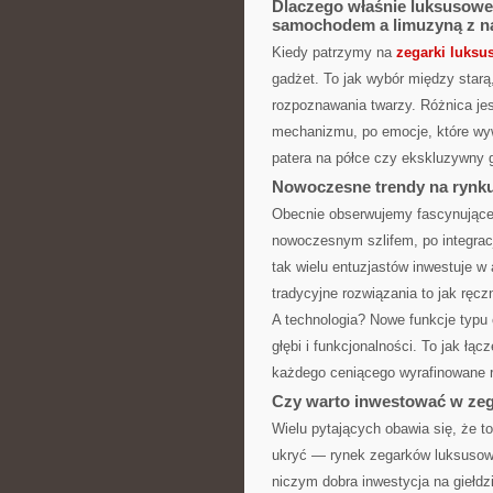
Dlaczego właśnie luksusowe
samochodem a limuzyną z na
Kiedy patrzymy na
zegarki luksu
gadżet. To jak wybór między star
rozpoznawania twarzy. Różnica jes
mechanizmu, po emocje, które wyw
patera na półce czy ekskluzywny 
Nowoczesne trendy na rynku
Obecnie obserwujemy fascynujące
nowoczesnym szlifem, po integracj
tak wielu entuzjastów inwestuje
tradycyjne rozwiązania to jak ręcz
A technologia? Nowe funkcje typu
głębi i funkcjonalności. To jak łą
każdego ceniącego wyrafinowane r
Czy warto inwestować w zeg
Wielu pytających obawia się, że to
ukryć — rynek zegarków luksusow
niczym dobra inwestycja na giełdz