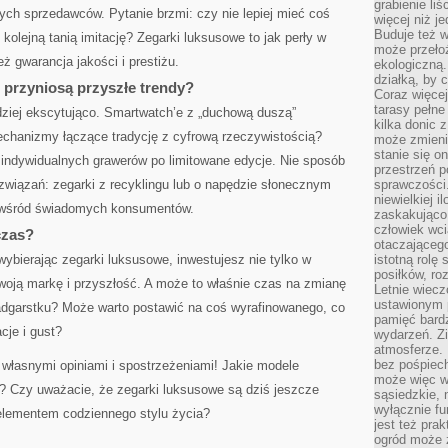
grabienie li
h sprzedawców. Pytanie brzmi: czy nie lepiej mieć coś
więcej niż j
Buduje też w
 kolejną tanią imitację? Zegarki luksusowe to jak perły w
może przeło
eż gwarancja jakości i prestiżu.
ekologiczną
działką, by 
 przyniosą przyszłe trendy?
Coraz więcej
tarasy pełne
dziej ekscytująco. Smartwatch’e z „duchową duszą”
kilka donic 
chanizmy łączące tradycję z cyfrową rzeczywistością?
może zmienić
stanie się o
 indywidualnych grawerów po limitowane edycje. Nie sposób
przestrzeń p
związań: zegarki z recyklingu lub o napędzie słonecznym
sprawczości
niewielkiej i
ne wśród świadomych konsumentów.
zaskakująco 
człowiek wc
czas?
otaczająceg
wybierając zegarki luksusowe, inwestujesz nie tylko w
istotną rolę
posiłków, ro
woją markę i przyszłość. A może to właśnie czas na zmianę
Letnie wiecz
ustawionym p
nadgarstku? Może warto postawić na coś wyrafinowanego, co
pamięć bardz
cje i gust?
wydarzeń. Zi
atmosferze. 
bez pośpiech
własnymi opiniami i spostrzeżeniami! Jakie modele
może więc wz
? Czy uważacie, że zegarki luksusowe są dziś jeszcze
sąsiedzkie, 
wyłącznie f
elementem codziennego stylu życia?
jest też pr
ogród może z