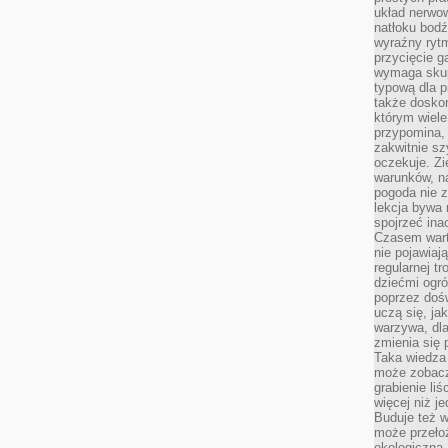
układ nerwo
natłoku bodź
wyraźny rytm
przycięcie 
wymaga skupi
typową dla 
także doskon
którym wiele
przypomina,
zakwitnie sz
oczekuje. Zi
warunków, n
pogoda nie z
lekcja bywa
spojrzeć ina
Czasem wart
nie pojawiaj
regularnej tr
dziećmi ogr
poprzez dośw
uczą się, ja
warzywa, dla
zmienia się 
Taka wiedza 
może zobacz
grabienie li
więcej niż j
Buduje też w
może przeło
ekologiczną