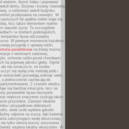
d wiatrem, tłumić hałas i poprawiać
 wokół domu. Drzewa i krzewy stanowią
rierę, a roślinność wokół budynku
omfort przebywania na zewnątrz. W
częstszych fal upałów zieleń staje się
dobą, lecz także elementem realnie
m warunki życia. To szczególnie
edlach i w strefach podmiejskich,
t temperatur bywa odczuwalny
mocno. W pewnym momencie każdemu,
swoją przygodę z uprawą roślin,
strona poradnikowa
na której można
rmacje o terminach sadzenia,
ylin, ochronie roślin przed chorobami
ch na poprawę jakości gleby. Ogród
 ale nie oznacza to, że trzeba
uczyć się wyłącznie metodą prób i
re wskazówki pozwalają uniknąć wielu
, a jednocześnie zachęcają do
sperymentowania. Z czasem wiedza
aje się bardziej intuicyjna, lecz na
osty przewodnik bywa niezwykle
raz większe znaczenie zyskują także
azne przyrodzie. Zamiast idealnie
wnika i przypadkowo dobranych
ślin, wiele osób wybiera gatunki
byliny odporne na suszę, łąki kwietne
zania zatrzymujące wodę deszczową.
 nie tylko obniża koszty utrzymania
również wspiera lokalny ekosystem. W