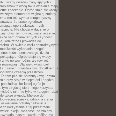
dku liczby owadów zapylających i
problemów z wodą takie działania mają
etne znaczenie. Ogród staje się wtedy
 ważnym elementem większej zmiany.
emią ma też wymiar terapeutyczny.
zauważa, że prace ogrodowe
pomagają uporządkować myśli i
napięcie. Nie chodzi wyłącznie o
czny, choć ten również ma znaczenie.
także sam charakter tych czynności.
e, konkretne i prowadzą do
fektu. W świecie wielu abstrakcyjnych
możliwość wykonania czegoś
jednocześnie sensownego, działa
pokajająco. Ogród staje się wtedy
 tylko uprawy roślin, ale również
 równowagi. Dla wielu właścicieli
 z czasem przestaje być dodatkiem, a
łnoprawną częścią przestrzeni
 To tam pije się poranną kawę, czyta
cuje przy stole w ciepłe dni i spędza
opołudnia. Im lepiej ogród jest
 tym częściej się z niego korzysta.
yśleć o nim nie tylko w kategorii rabat
ale także wygody. Miejsce do
dpowiednia ścieżka, odrobina cienia i
oświetlenie potrafią całkowicie
sób korzystania z tej przestrzeni.
ównież lekcją uważności na zmiany.
 wygląda inaczej, każda roślina ma