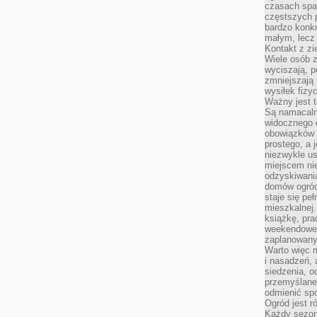
czasach spa
częstszych 
bardzo konkr
małym, lecz
Kontakt z zi
Wiele osób 
wyciszają, 
zmniejszają 
wysiłek fizy
Ważny jest 
Są namacaln
widocznego e
obowiązków 
prostego, a 
niezwykle us
miejscem nie
odzyskiwania
domów ogród
staje się pe
mieszkalnej.
książkę, pra
weekendowe p
zaplanowany,
Warto więc m
i nasadzeń, 
siedzenia, o
przemyślane 
odmienić spo
Ogród jest r
Każdy sezon