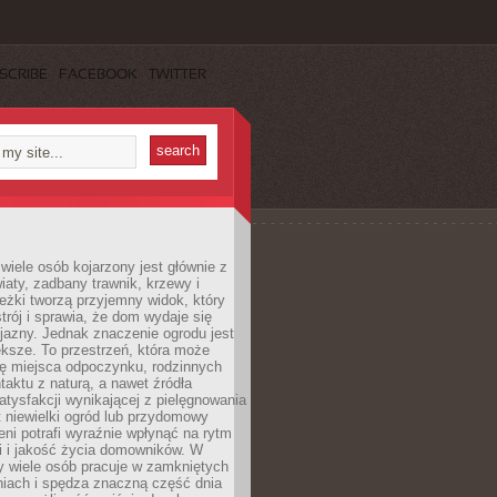
SCRIBE
FACEBOOK
TWITTER
wiele osób kojarzony jest głównie z
iaty, zadbany trawnik, krzewy i
eżki tworzą przyjemny widok, który
trój i sprawia, że dom wydaje się
yjazny. Jednak znaczenie ogrodu jest
ksze. To przestrzeń, która może
ję miejsca odpoczynku, rodzinnych
taktu z naturą, a nawet źródła
atysfakcji wynikającej z pielęgnowania
 niewielki ogród lub przydomowy
eni potrafi wyraźnie wpłynąć na rytm
i i jakość życia domowników. W
y wiele osób pracuje w zamkniętych
iach i spędza znaczną część dnia