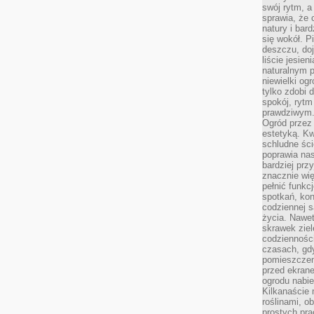
swój rytm, a
sprawia, że 
natury i bar
się wokół. P
deszczu, do
liście jesien
naturalnym p
niewielki og
tylko zdobi 
spokój, rytm
prawdziwym
Ogród przez 
estetyką. Kw
schludne ści
poprawia nas
bardziej prz
znacznie wię
pełnić funkc
spotkań, kon
codziennej s
życia. Nawet
skrawek ziel
codziennośc
czasach, gd
pomieszczen
przed ekran
ogrodu nabi
Kilkanaście 
roślinami, o
prostych pra