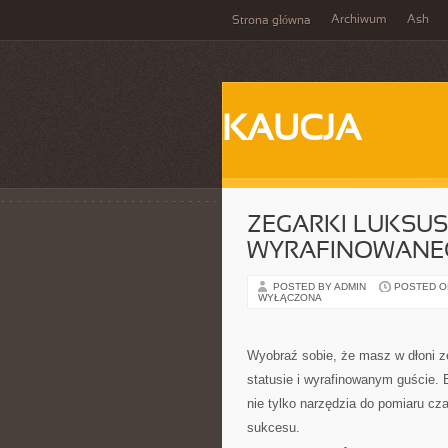
Archiwum
Ash
Strona główna
KAUCJA
ZEGARKI LUKSUS
WYRAFINOWANE
POSTED BY ADMIN
POSTED ON
WYŁĄCZONA
Wyobraź sobie, że masz w dłoni ze
statusie i wyrafinowanym guście.
nie tylko narzędzia do pomiaru cza
sukcesu.