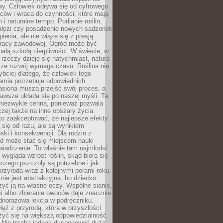
wy. Człowiek odrywa się od cyfrowego
ców i wraca do czynności, które mają
 i naturalne tempo. Podlanie roślin,
gałęzi czy posadzenie nowych sadzonek
enia, ale nie wiąże się z presją
pracy zawodowej. Ogród może być
ałą szkołą cierpliwości. W świecie, w
 rzeczy dzieje się natychmiast, natura
 że rozwój wymaga czasu. Roślina nie
ybciej dlatego, że człowiek tego
emia potrzebuje odpowiednich
asiona muszą przejść swój proces, a
awsze układa się po naszej myśli. Ta
 niezwykle cenna, ponieważ pozwala
czej także na inne obszary życia.
o zaakceptować, że najlepsze efekty
ą się od razu, ale są wynikiem
oski i konsekwencji. Dla rodzin z
ód może stać się miejscem nauki
iadczenie. To właśnie tam najmłodsi
k wygląda wzrost roślin, skąd biorą się
czego pszczoły są potrzebne i jak
przyroda wraz z kolejnymi porami roku.
nie jest abstrakcyjna, bo dziecko
yć ją na własne oczy. Wspólne sianie,
ści albo zbieranie owoców daje znacznie
ednorazowa lekcja w podręczniku.
ięź z przyrodą, która w przyszłości
żyć się na większą odpowiedzialność
. Nie trzeba jednak dysponować dużą