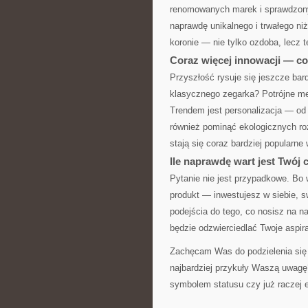
renomowanych marek i sprawdzonyc
naprawdę unikalnego i trwałego niż
koronie — nie tylko ozdoba, lecz t
Coraz więcej innowacji — co
Przyszłość rysuje się jeszcze bar
klasycznego zegarka? Potrójne me
Trendem jest personalizacja — od
również pominąć ekologicznych ro
stają się coraz bardziej popular
Ile naprawdę wart jest Twój 
Pytanie nie jest przypadkowe. Bo 
produkt — inwestujesz w siebie, s
podejścia do tego, co nosisz na 
będzie odzwierciedlać Twoje aspira
Zachęcam Was do podzielenia się 
najbardziej przykuły Waszą uwagę
symbolem statusu czy już raczej 