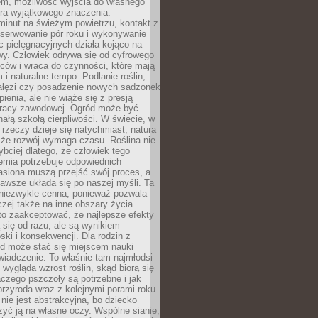
em, możliwość wyjścia do własnego
era wyjątkowego znaczenia.
minut na świeżym powietrzu, kontakt z
bserwowanie pór roku i wykonywanie
c pielęgnacyjnych działa kojąco na
wy. Człowiek odrywa się od cyfrowego
ców i wraca do czynności, które mają
 i naturalne tempo. Podlanie roślin,
gałęzi czy posadzenie nowych sadzonek
enia, ale nie wiąże się z presją
pracy zawodowej. Ogród może być
ałą szkołą cierpliwości. W świecie, w
 rzeczy dzieje się natychmiast, natura
 że rozwój wymaga czasu. Roślina nie
ybciej dlatego, że człowiek tego
emia potrzebuje odpowiednich
asiona muszą przejść swój proces, a
awsze układa się po naszej myśli. Ta
 niezwykle cenna, ponieważ pozwala
czej także na inne obszary życia.
o zaakceptować, że najlepsze efekty
ą się od razu, ale są wynikiem
oski i konsekwencji. Dla rodzin z
ód może stać się miejscem nauki
iadczenie. To właśnie tam najmłodsi
k wygląda wzrost roślin, skąd biorą się
czego pszczoły są potrzebne i jak
przyroda wraz z kolejnymi porami roku.
nie jest abstrakcyjna, bo dziecko
yć ją na własne oczy. Wspólne sianie,