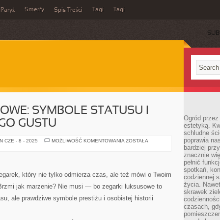
Smerfy
Tagi
Tagi
Paryż
Spis Treści
SUB
OWE: SYMBOLE STATUSU I
Ogród przez 
GO GUSTU
estetyką. Kw
schludne ści
poprawia nas
ZEGARKI
 CZE - 8 - 2025
MOŻLIWOŚĆ KOMENTOWANIA
ZOSTAŁA
LUKSUSOWE:
bardziej prz
SYMBOLE
znacznie wię
STATUSU
pełnić funkc
I
WYRAFINOWANEGO
spotkań, kon
GUSTU
garek, który nie tylko odmierza czas, ale też mówi o Twoim
codziennej s
życia. Nawet
 Brzmi jak marzenie? Nie musi — bo zegarki luksusowe to
skrawek ziel
su, ale prawdziwe symbole prestiżu i osobistej historii
codziennośc
czasach, gd
pomieszczen