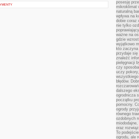
posesję prze
YMENTY
mikroklimat
naturalną ba
wpływa na k
dobie coraz 
nie tylko oz
poprawiający
ważne na osi
gdzie wzros
wyjątkowo 
kto zaczyna 
przydaje się
znaleźć info
pielęgnacji b
czy sposoba
uczy pokory,
wszystkiego 
błędów. Dob
rozczarowań
dalszego ek
ogrodnicza st
początku pr
pomocny. Co
ogrody przyj
równego tra
ozdobnych ro
miododajne, 
oraz rozwią
To podejście
ogrodu, ale 