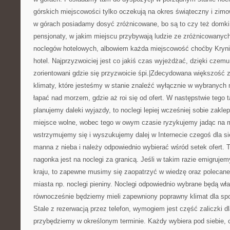
górskich miejscowości tylko oczekują na okres świąteczny i zimo
w górach posiadamy dosyć zróżnicowane, bo są to czy też domki,
pensjonaty, w jakim miejscu przybywają ludzie ze zróżnicowanych
noclegów hotelowych, albowiem każda miejscowość choćby Kryni
hotel. Najprzyzwoiciej jest co jakiś czas wyjeżdżać, dzięki czem
zorientowani gdzie się przyzwoicie śpi.|Zdecydowana większość 
klimaty, które jesteśmy w stanie znaleźć wyłącznie w wybranych
łapać nad morzem, gdzie aż roi się od ofert. W następstwie tego t
planujemy daleki wyjazdy, to noclegi lepiej wcześniej sobie zakle
miejsce wolne, wobec tego w owym czasie ryzykujemy jadąc na m
wstrzymujemy się i wyszukujemy dalej w Internecie czegoś dla sie
manna z nieba i należy odpowiednio wybierać wśród setek ofert. 
nagonka jest na noclegi za granicą. Jeśli w takim razie emigrujem
kraju, to zapewne musimy się zaopatrzyć w wiedzę oraz polecan
miasta np. noclegi pieniny. Noclegi odpowiednio wybrane będą wł
równocześnie będziemy mieli zapewniony poprawny klimat dla spo
Stale z rezerwacją przez telefon, wymogiem jest część zaliczki 
przybędziemy w określonym terminie. Każdy wybiera pod siebie, c