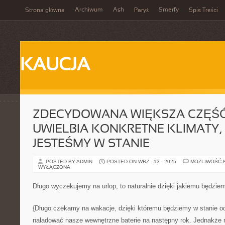
Archiwum
Ash
Smerfy
Strona główna
Paryż
Spis Treści
KAUCJA
ZDECYDOWANA WIĘKSZA CZĘŚĆ
UWIELBIA KONKRETNE KLIMATY,
JESTEŚMY W STANIE
POSTED BY ADMIN
POSTED ON WRZ - 13 - 2025
MOŻLIWOŚĆ 
WYŁĄCZONA
Długo wyczekujemy na urlop, to naturalnie dzięki jakiemu będzie
{Długo czekamy na wakacje, dzięki któremu będziemy w stanie o
naładować nasze wewnętrzne baterie na następny rok. Jednakże 