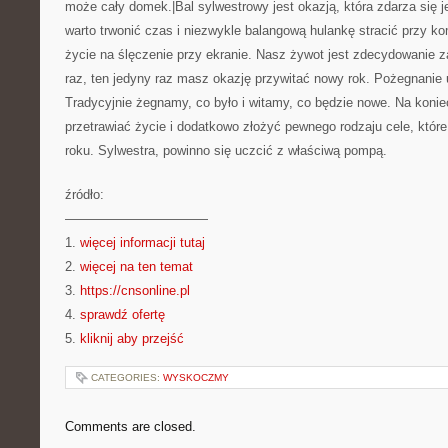
może cały domek.|Bal sylwestrowy jest okazją, która zdarza się je
warto trwonić czas i niezwykle balangową hulankę stracić przy k
życie na ślęczenie przy ekranie. Nasz żywot jest zdecydowanie za
raz, ten jedyny raz masz okazję przywitać nowy rok. Pożegnanie 
Tradycyjnie żegnamy, co było i witamy, co będzie nowe. Na koniec
przetrawiać życie i dodatkowo złożyć pewnego rodzaju cele, któ
roku. Sylwestra, powinno się uczcić z właściwą pompą.
źródło:
———————————
1.
więcej informacji tutaj
2.
więcej na ten temat
3.
https://cnsonline.pl
4.
sprawdź ofertę
5.
kliknij aby przejść
CATEGORIES:
WYSKOCZMY
Comments are closed.