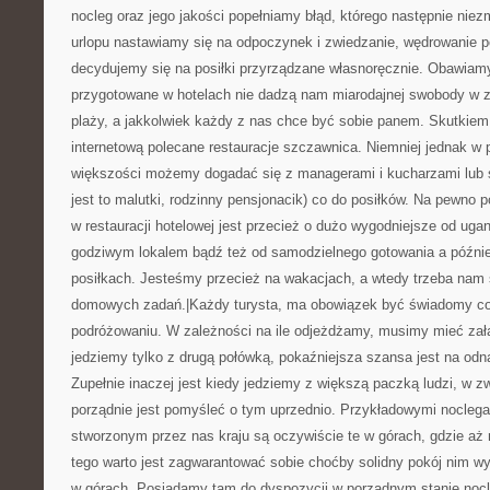
nocleg oraz jego jakości popełniamy błąd, którego następnie niez
urlopu nastawiamy się na odpoczynek i zwiedzanie, wędrowanie p
decydujemy się na posiłki przyrządzane własnoręcznie. Obawiamy 
przygotowane w hotelach nie dadzą nam miarodajnej swobody w zw
plaży, a jakkolwiek każdy z nas chce być sobie panem. Skutkiem
internetową polecane restauracje szczawnica. Niemniej jednak w
większości możemy dogadać się z managerami i kucharzami lub s
jest to malutki, rodzinny pensjonacik) co do posiłków. Na pewno 
w restauracji hotelowej jest przecież o dużo wygodniejsze od ugan
godziwym lokalem bądź też od samodzielnego gotowania a później
posiłkach. Jesteśmy przecież na wakacjach, a wtedy trzeba nam
domowych zadań.|Każdy turysta, ma obowiązek być świadomy co j
podróżowaniu. W zależności na ile odjeżdżamy, musimy mieć zała
jedziemy tylko z drugą połówką, pokaźniejsza szansa jest na odn
Zupełnie inaczej jest kiedy jedziemy z większą paczką ludzi, w
porządnie jest pomyśleć o tym uprzednio. Przykładowymi nocleg
stworzonym przez nas kraju są oczywiście te w górach, gdzie aż r
tego warto jest zagwarantować sobie choćby solidny pokój nim w
w górach. Posiadamy tam do dyspozycji w porządnym stanie noc