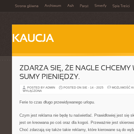
Archiwum
Ash
Smerfy
Strona główna
Paryż
Spis Treści
KAUCJA
ZDARZA SIĘ, ŻE NAGLE CHCEMY 
SUMY PIENIĘDZY.
POSTED BY ADMIN
POSTED ON SIE - 14 - 2025
MOŻLIWOŚĆ 
WYŁĄCZONA
Ferie to czas długo przewidywanego urlopu.
Czym jest reklama nie będę tu naświetlać. Prawidłowiej jest się s
jest on kreowana po coś oraz dla kogoś. Przeważnie jest skiero
Choć zdarzają się także takie reklamy, które kierowane są do wy