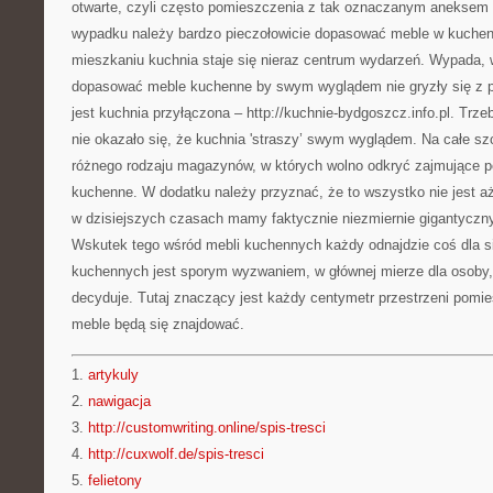
otwarte, czyli często pomieszczenia z tak oznaczanym anekse
wypadku należy bardzo pieczołowicie dopasować meble w kuchen
mieszkaniu kuchnia staje się nieraz centrum wydarzeń. Wypada, w
dopasować meble kuchenne by swym wyglądem nie gryzły się z 
jest kuchnia przyłączona – http://kuchnie-bydgoszcz.info.pl. Trze
nie okazało się, że kuchnia 'straszy’ swym wyglądem. Na całe sz
różnego rodzaju magazynów, w których wolno odkryć zajmujące 
kuchenne. W dodatku należy przyznać, że to wszystko nie jest aż
w dzisiejszych czasach mamy faktycznie niezmiernie gigantyczn
Wskutek tego wśród mebli kuchennych każdy odnajdzie coś dla s
kuchennych jest sporym wyzwaniem, w głównej mierze dla osoby, 
decyduje. Tutaj znaczący jest każdy centymetr przestrzeni pomie
meble będą się znajdować.
1.
artykuly
2.
nawigacja
3.
http://customwriting.online/spis-tresci
4.
http://cuxwolf.de/spis-tresci
5.
felietony