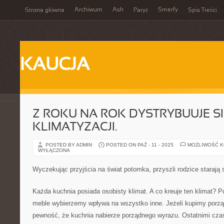
Archiwum
Ash
Smerfy
Strona główna
Paryż
Spis Treści
KAUCJA
Z ROKU NA ROK DYSTRYBUUJE S
KLIMATYZACJI.
POSTED BY ADMIN
POSTED ON PAŹ - 11 - 2025
MOŻLIWOŚĆ 
WYŁĄCZONA
Wyczekując przyjścia na świat potomka, przyszli rodzice starają 
Każda kuchnia posiada osobisty klimat. A co kreuje ten klimat? P
meble wybierzemy wpływa na wszystko inne. Jeżeli kupimy porz
pewność, że kuchnia nabierze porządnego wyrazu. Ostatnimi cza