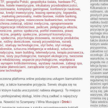
przed ekran
ETF
,
geografia Polski
,
geopolityka świata
,
hardware PC
,
ogrodu nabi
kie
,
hotele inwestycyjne
,
inkubatory przedsiębiorczości
,
Kilkanaście 
postowanie
,
komputery gamingowe
,
konferencje naukowe
,
roślinami, o
raz
,
kredyt inwestycyjny
,
leasing operacyjny
,
logopedia
,
prostych pra
,
marketing personalny
,
meble biurowe
,
mobile banking
,
układ nerwo
ości inwestycyjne
,
nowoczesne budownictwo
,
ochrona
natłoku bodź
chrona zwierząt
,
odzież medyczna
,
oprogramowanie
wyraźny rytm
organizacje młodzieżowe
,
pedicure
,
pielęgnacja włosów
,
przycięcie 
troniczne
,
pomoc społeczna
,
portfel inwestora
,
prawo
wymaga skupi
oniczne
,
projekty społeczne
,
przemysł kosmetyczny
,
typową dla 
a społeczna
,
psychologia stosowana
,
recenzje produktów
,
także doskon
we
,
rośliny doniczkowe
,
rozwój przywództwa
,
rozwój
którym wiele
ść
,
startupy technologiczne
,
styl boho
,
styl vintage
,
przypomina,
dżerskie
,
sztuczna inteligencja w edukacji
,
sztuczna
zakwitnie sz
tradycyjna
,
team building
,
telemedycyna
,
terapia poznawcza
,
oczekuje. Zi
zne
,
testy psychologiczne
,
transport ekologiczny
,
tworzenie
warunków, n
at młodzieżowy
,
wsparcie psychologiczne
,
współpraca
pogoda nie z
,
wynajem krótkoterminowy
,
wystawy naukowe
,
zabiegi spa
,
lekcja bywa
zanie płatnościami
,
zarządzanie ryzykiem
,
zarządzanie
spojrzeć ina
lone technologie
Czasem wart
nie pojawiaj
czesna platforma online poświęcona usługom barmańskim
regularnej tr
dziećmi ogr
ety, a także kameralne przyjęcia. Serwis skupia się na
poprzez dośw
ki którym każda uroczystość nabiera elegancji. To miejsce
uczą się, ja
warzywa, dla
profesjonalnej obsługi, które chcą zadbać o najwyższy
zmienia się 
a. Nowości to Szampany i Wina Musujące i
Drinki i
Taka wiedza 
może zobacz
ć inspiracje związane z sztuką przygotowywania koktajli,