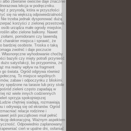
ści albo zbieranie owoców daje znacznie
ednorazowa lekcja w podręczniku.
ięź z przyrodą, która w przyszłości
żyć się na większą odpowiedzialność
. Nie trzeba jednak dysponować dużą
czerpać korzyści z zielonej przestrzeni.
 osób urządza małe ogrody miejskie,
 roślin albo zielone balkony. Nawet
z ziołami, pomidorami czy lawendą
 charakter miejsca i sprawić, że
no bardziej osobiste. Troska o taką
omaga zwolnić i daje poczucie
. Własnoręczne wyhodowanie choćby
lości bazylii czy mięty potrafi przynieść
dużo satysfakcji, bo przypomina, że
iąż ma realny wpływ na fragment
o go świata. Ogród odgrywa również
 społeczną. To miejsce wspólnych
zmów, zabaw i odpoczynku z bliskimi.
ory spędzone na tarasie lub przy stole
ośród zieleni często zapadają w
iej niż wiele innych codziennych
eleń sprzyja spokojniejszej
Ludzie chętniej siadają, rozmawiają
u i odrywają się od ekranów. Ogród
macniać relacje rodzinne i
nawet jeśli początkowo miał pełnić
unkcję dekoracyjną. Ważnym aspektem
aktyczność. Odpowiednio zaplanowany
apewniać cień w upalne dni, osłaniać