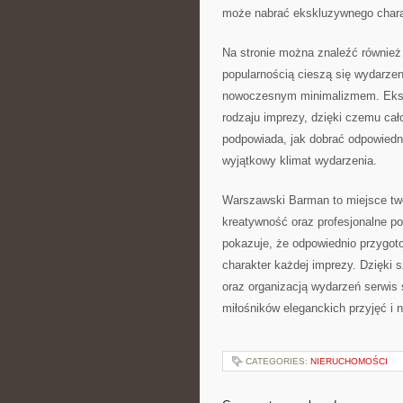
może nabrać ekskluzywnego charak
Na stronie można znaleźć również
popularnością cieszą się wydarzen
nowoczesnym minimalizmem. Eksk
rodzaju imprezy, dzięki czemu cało
podpowiada, jak dobrać odpowiedn
wyjątkowy klimat wydarzenia.
Warszawski Barman to miejsce tw
kreatywność oraz profesjonalne pod
pokazuje, że odpowiednio przygo
charakter każdej imprezy. Dzięki 
oraz organizacją wydarzeń serwis 
miłośników eleganckich przyjęć i
CATEGORIES:
NIERUCHOMOŚCI