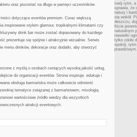
swój rytm, a
teru oraz pozostać na długo w pamięci uczestników.
sprawia, że 
natury i bar
się wokół. P
 treści dotyczące eventów premium. Coraz większą
deszczu, do
ia inspirowane stylem glamour, tropikalnymi klimatami czy
liście jesien
naturalnym p
luzywny drink bar może zostać dopasowany do każdego
niewielki og
ść prezentuje się spójnie i atrakcyjnie wizualnie. Serwis
tylko zdobi 
spokój, rytm
ie menu drinków, dekoracje oraz dodatki, aby stworzyć
prawdziwym
orzone z myślą o osobach ceniących wysoką jakość usług,
ejście do organizacji eventów. Strona inspiruje, edukuje i
towana obsługa barmańska może całkowicie odmienić
szerokiej tematyce związanej z barmaństwem, mixologią
stanowi wartościowe źródło wiedzy dla wszystkich
 nowoczesnych atrakcji eventowych.