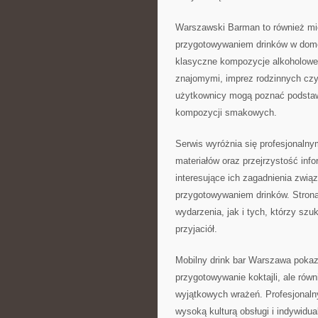
Warszawski Barman to również mie
przygotowywaniem drinków w dom
klasyczne kompozycje alkoholowe,
znajomymi, imprez rodzinnych cz
użytkownicy mogą poznać podstawy
kompozycji smakowych.
Serwis wyróżnia się profesjonaln
materiałów oraz przejrzystość in
interesujące ich zagadnienia zwią
przygotowywaniem drinków. Strona
wydarzenia, jak i tych, którzy szuk
przyjaciół.
Mobilny drink bar Warszawa pokaz
przygotowywanie koktajli, ale rów
wyjątkowych wrażeń. Profesjonaln
wysoką kulturą obsługi i indywidu