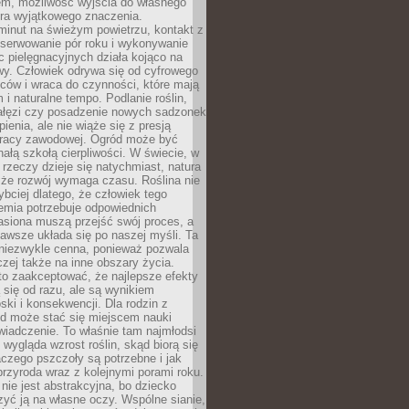
em, możliwość wyjścia do własnego
era wyjątkowego znaczenia.
minut na świeżym powietrzu, kontakt z
bserwowanie pór roku i wykonywanie
c pielęgnacyjnych działa kojąco na
wy. Człowiek odrywa się od cyfrowego
ców i wraca do czynności, które mają
 i naturalne tempo. Podlanie roślin,
gałęzi czy posadzenie nowych sadzonek
enia, ale nie wiąże się z presją
pracy zawodowej. Ogród może być
ałą szkołą cierpliwości. W świecie, w
 rzeczy dzieje się natychmiast, natura
 że rozwój wymaga czasu. Roślina nie
ybciej dlatego, że człowiek tego
emia potrzebuje odpowiednich
asiona muszą przejść swój proces, a
awsze układa się po naszej myśli. Ta
 niezwykle cenna, ponieważ pozwala
czej także na inne obszary życia.
o zaakceptować, że najlepsze efekty
ą się od razu, ale są wynikiem
oski i konsekwencji. Dla rodzin z
ód może stać się miejscem nauki
iadczenie. To właśnie tam najmłodsi
k wygląda wzrost roślin, skąd biorą się
czego pszczoły są potrzebne i jak
przyroda wraz z kolejnymi porami roku.
nie jest abstrakcyjna, bo dziecko
yć ją na własne oczy. Wspólne sianie,