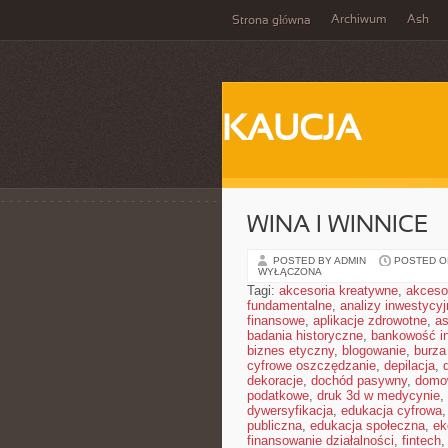
Archiwum
Ash
Strona główna
KAUCJA
WINA I WINNICE
POSTED BY ADMIN
POSTED ON
WYŁĄCZONA
Tagi:
akcesoria kreatywne
,
akceso
fundamentalne
,
analizy inwestycyj
finansowe
,
aplikacje zdrowotne
,
a
badania historyczne
,
bankowość i
biznes etyczny
,
blogowanie
,
burz
cyfrowe oszczędzanie
,
depilacja
,
dekoracje
,
dochód pasywny
,
domo
podatkowe
,
druk 3d w medycynie
,
dywersyfikacja
,
edukacja cyfrowa
publiczna
,
edukacja społeczna
,
ek
finansowanie działalności
,
fintech