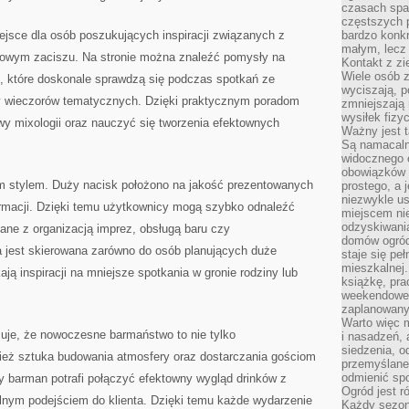
czasach spa
częstszych 
jsce dla osób poszukujących inspiracji związanych z
bardzo konkr
małym, lecz
owym zaciszu. Na stronie można znaleźć pomysły na
Kontakt z zi
Wiele osób 
 które doskonale sprawdzą się podczas spotkań ze
wyciszają, 
y wieczorów tematycznych. Dzięki praktycznym poradom
zmniejszają 
wysiłek fizy
 mixologii oraz nauczyć się tworzenia efektownych
Ważny jest 
Są namacaln
widocznego e
obowiązków 
ym stylem. Duży nacisk położono na jakość prezentowanych
prostego, a 
niezwykle us
formacji. Dzięki temu użytkownicy mogą szybko odnaleźć
miejscem nie
odzyskiwania
zane z organizacją imprez, obsługą baru czy
domów ogród
 jest skierowana zarówno do osób planujących duże
staje się pe
mieszkalnej.
ają inspiracji na mniejsze spotkania w gronie rodziny lub
książkę, pra
weekendowe p
zaplanowany,
Warto więc m
uje, że nowoczesne barmaństwo to nie tylko
i nasadzeń, 
siedzenia, o
nież sztuka budowania atmosfery oraz dostarczania gościom
przemyślane 
odmienić spo
y barman potrafi połączyć efektowny wygląd drinków z
Ogród jest r
alnym podejściem do klienta. Dzięki temu każde wydarzenie
Każdy sezon