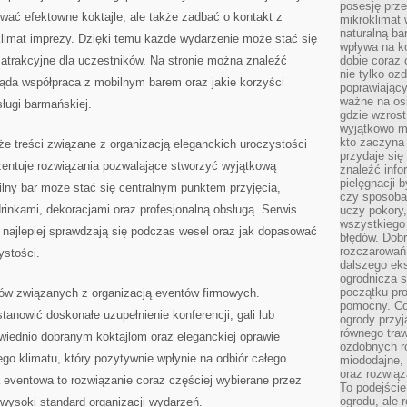
posesję prze
tować efektowne koktajle, ale także zadbać o kontakt z
mikroklimat
naturalną ba
limat imprezy. Dzięki temu każde wydarzenie może stać się
wpływa na k
 atrakcyjne dla uczestników. Na stronie można znaleźć
dobie coraz 
nie tylko oz
ląda współpraca z mobilnym barem oraz jakie korzyści
poprawiający
ważne na osi
sługi barmańskiej.
gdzie wzros
wyjątkowo 
kto zaczyna 
 treści związane z organizacją eleganckich uroczystości
przydaje się
zentuje rozwiązania pozwalające stworzyć wyjątkową
znaleźć info
pielęgnacji b
ilny bar może stać się centralnym punktem przyjęcia,
czy sposoba
inkami, dekoracjami oraz profesjonalną obsługą. Serwis
uczy pokory,
wszystkiego 
e najlepiej sprawdzają się podczas wesel oraz jak dopasować
błędów. Dob
rozczarowań
ystości.
dalszego ek
ogrodnicza st
początku pr
tów związanych z organizacją eventów firmowych.
pomocny. Co
tanowić doskonałe uzupełnienie konferencji, gali lub
ogrody przyj
równego tra
owiednio dobranym koktajlom oraz eleganckiej oprawie
ozdobnych ro
ego klimatu, który pozytywnie wpłynie na odbiór całego
miododajne, 
oraz rozwią
 eventowa to rozwiązanie coraz częściej wybierane przez
To podejście
ogrodu, ale 
wysoki standard organizacji wydarzeń.