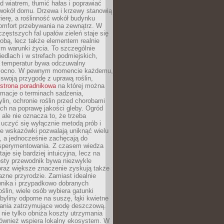
d wiatrem, tłumić hałas i poprawiać
 wokół domu. Drzewa i krzewy stanowią
rierę, a roślinność wokół budynku
omfort przebywania na zewnątrz. W
częstszych fal upałów zieleń staje się
dobą, lecz także elementem realnie
m warunki życia. To szczególnie
edlach i w strefach podmiejskich,
t temperatur bywa odczuwalny
mocno. W pewnym momencie każdemu,
swoją przygodę z uprawą roślin,
strona poradnikowa
na której można
rmacje o terminach sadzenia,
ylin, ochronie roślin przed chorobami
ch na poprawę jakości gleby. Ogród
 ale nie oznacza to, że trzeba
uczyć się wyłącznie metodą prób i
re wskazówki pozwalają uniknąć wielu
, a jednocześnie zachęcają do
sperymentowania. Z czasem wiedza
aje się bardziej intuicyjna, lecz na
osty przewodnik bywa niezwykle
raz większe znaczenie zyskują także
azne przyrodzie. Zamiast idealnie
wnika i przypadkowo dobranych
ślin, wiele osób wybiera gatunki
byliny odporne na suszę, łąki kwietne
zania zatrzymujące wodę deszczową.
 nie tylko obniża koszty utrzymania
również wspiera lokalny ekosystem. W