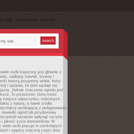
SCRIBE
FACEBOOK
TWITTER
wiele osób kojarzony jest głównie z
iaty, zadbany trawnik, krzewy i
eżki tworzą przyjemny widok, który
trój i sprawia, że dom wydaje się
yjazny. Jednak znaczenie ogrodu jest
ksze. To przestrzeń, która może
ję miejsca odpoczynku, rodzinnych
taktu z naturą, a nawet źródła
atysfakcji wynikającej z pielęgnowania
 niewielki ogród lub przydomowy
eni potrafi wyraźnie wpłynąć na rytm
i i jakość życia domowników. W
y wiele osób pracuje w zamkniętych
iach i spędza znaczną część dnia