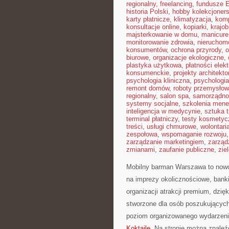
regionalny
,
freelancing
,
fundusze 
historia Polski
,
hobby kolekcjoners
karty płatnicze
,
klimatyzacja
,
kom
konsultacje online
,
kopiarki
,
krajob
majsterkowanie w domu
,
manicure
monitorowanie zdrowia
,
nieruchom
konsumentów
,
ochrona przyrody
,
o
biurowe
,
organizacje ekologiczne
,
plastyka użytkowa
,
płatności elek
konsumenckie
,
projekty architekt
psychologia kliniczna
,
psychologi
remont domów
,
roboty przemysło
regionalny
,
salon spa
,
samorządno
systemy socjalne
,
szkolenia mene
inteligencja w medycynie
,
sztuka 
terminal płatniczy
,
testy kosmetyc
treści
,
usługi chmurowe
,
wolontari
zespołowa
,
wspomaganie rozwoju
zarządzanie marketingiem
,
zarząd
zmianami
,
zaufanie publiczne
,
zie
Mobilny barman Warszawa to nowo
na imprezy okolicznościowe, banki
organizacji atrakcji premium, dzię
stworzone dla osób poszukujących 
poziom organizowanego wydarzeni
Koktajle
. Na stronie można znaleź