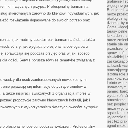
grabienie li
więcej niż j
niem klimatycznych przyjęć. Profesjonalny barman na
Buduje też w
usług skierowanych zarówno do klientów indywidualnych, jak
może przeło
ekologiczną
naleźć rozwiązanie dopasowane do swoich potrzeb oraz
działką, by 
Coraz więcej
tarasy pełne
kilka donic 
ieniach jak mobilny cocktail bar, barman na ślub, a także
może zmienić
stanie się o
wiedzieć się, jak wygląda profesjonalna obsługa baru
przestrzeń p
sprawczości
piej sprawdzają się podczas przyjęć oraz w jaki sposób
niewielkiej i
 dla gości. Serwis porusza również tematykę związaną z
zaskakująco 
człowiek wc
otaczająceg
istotną rolę
posiłków, ro
ło wiedzy dla osób zainteresowanych nowoczesnymi
Letnie wiecz
tronie pojawiają się informacje dotyczące trendów w
ustawionym p
pamięć bardz
, a także inspiracji związanych z organizacją imprez w
wydarzeń. Zi
atmosferze. 
poznać propozycje zarówno klasycznych koktajli, jak i
bez pośpiech
towywanych z wykorzystaniem świeżych owoców, syropów
może więc wz
sąsiedzkie, 
wyłącznie f
jest też pr
ogród może z
 profesjonalnej obsługi podczas wydarzeń. Profesjonalny