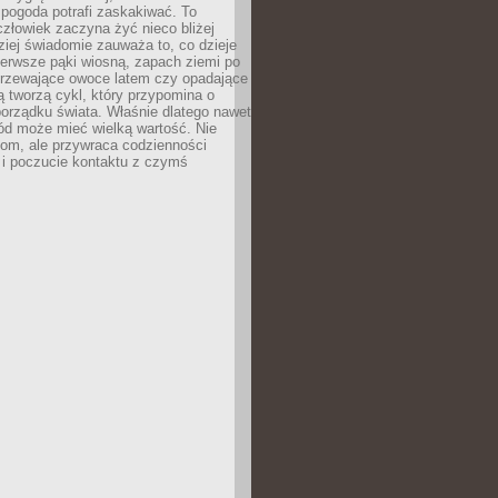
 pogoda potrafi zaskakiwać. To
człowiek zaczyna żyć nieco bliżej
dziej świadomie zauważa to, co dzieje
ierwsze pąki wiosną, zapach ziemi po
jrzewające owoce latem czy opadające
ią tworzą cykl, który przypomina o
orządku świata. Właśnie dlatego nawet
ród może mieć wielką wartość. Nie
dom, ale przywraca codzienności
 i poczucie kontaktu z czymś
.