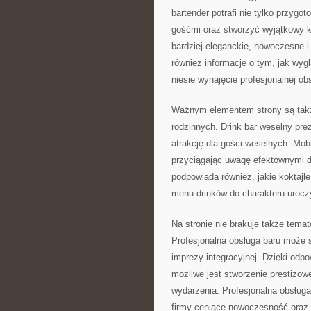
bartender potrafi nie tylko przygo
gośćmi oraz stworzyć wyjątkowy k
bardziej eleganckie, nowoczesne i
również informacje o tym, jak wyg
niesie wynajęcie profesjonalnej ob
Ważnym elementem strony są także
rodzinnych. Drink bar weselny pre
atrakcję dla gości weselnych. Mob
przyciągając uwagę efektownymi dr
podpowiada również, jakie koktajl
menu drinków do charakteru urocz
Na stronie nie brakuje także tema
Profesjonalna obsługa baru może s
imprezy integracyjnej. Dzięki odp
możliwe jest stworzenie prestiżow
wydarzenia. Profesjonalna obsługa
firmy ceniące nowoczesność oraz 