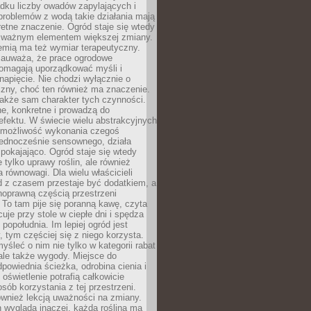
dku liczby owadów zapylających i
problemów z wodą takie działania mają
etne znaczenie. Ogród staje się wtedy
 ważnym elementem większej zmiany.
emią ma też wymiar terapeutyczny.
zauważa, że prace ogrodowe
pomagają uporządkować myśli i
napięcie. Nie chodzi wyłącznie o
czny, choć ten również ma znaczenie.
także sam charakter tych czynności.
e, konkretne i prowadzą do
fektu. W świecie wielu abstrakcyjnych
możliwość wykonania czegoś
jednocześnie sensownego, działa
pokajająco. Ogród staje się wtedy
 tylko uprawy roślin, ale również
 równowagi. Dla wielu właścicieli
 z czasem przestaje być dodatkiem, a
łnoprawną częścią przestrzeni
 To tam pije się poranną kawę, czyta
cuje przy stole w ciepłe dni i spędza
opołudnia. Im lepiej ogród jest
 tym częściej się z niego korzysta.
yśleć o nim nie tylko w kategorii rabat
ale także wygody. Miejsce do
dpowiednia ścieżka, odrobina cienia i
oświetlenie potrafią całkowicie
sób korzystania z tej przestrzeni.
ównież lekcją uważności na zmiany.
 wygląda inaczej, każda roślina ma