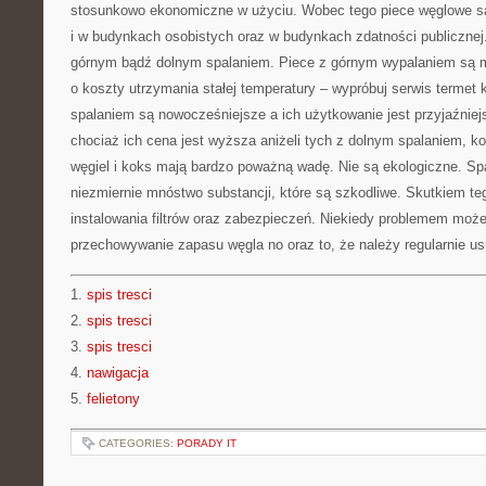
stosunkowo ekonomiczne w użyciu. Wobec tego piece węglowe s
i w budynkach osobistych oraz w budynkach zdatności publicznej
górnym bądź dolnym spalaniem. Piece z górnym wypalaniem są mni
o koszty utrzymania stałej temperatury – wypróbuj serwis termet
spalaniem są nowocześniejsze a ich użytkowanie jest przyjaźniej
chociaż ich cena jest wyższa aniżeli tych z dolnym spalaniem, ko
węgiel i koks mają bardzo poważną wadę. Nie są ekologiczne. Sp
niezmiernie mnóstwo substancji, które są szkodliwe. Skutkiem teg
instalowania filtrów oraz zabezpieczeń. Niekiedy problemem moż
przechowywanie zapasu węgla no oraz to, że należy regularnie us
1.
spis tresci
2.
spis tresci
3.
spis tresci
4.
nawigacja
5.
felietony
CATEGORIES:
PORADY IT