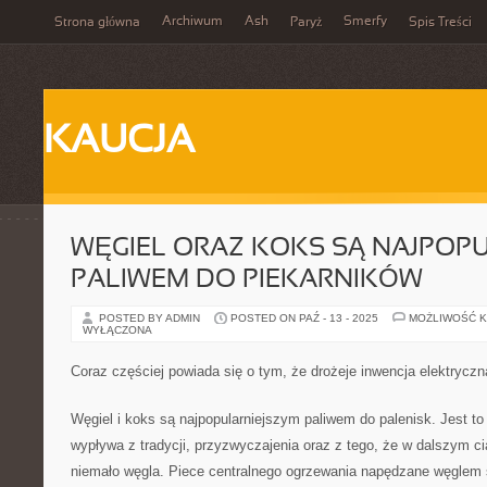
Archiwum
Ash
Smerfy
Strona główna
Paryż
Spis Treści
KAUCJA
WĘGIEL ORAZ KOKS SĄ NAJPOP
PALIWEM DO PIEKARNIKÓW
POSTED BY ADMIN
POSTED ON PAŹ - 13 - 2025
MOŻLIWOŚĆ 
WYŁĄCZONA
Coraz częściej powiada się o tym, że drożeje inwencja elektryczn
Węgiel i koks są najpopularniejszym paliwem do palenisk. Jest to
wypływa z tradycji, przyzwyczajenia oraz z tego, że w dalszym 
niemało węgla. Piece centralnego ogrzewania napędzane węglem