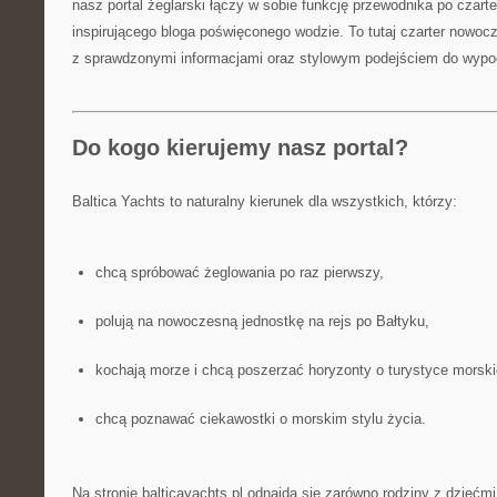
nasz portal żeglarski łączy w sobie funkcję przewodnika po czart
inspirującego bloga poświęconego wodzie. To tutaj czarter nowoc
z sprawdzonymi informacjami oraz stylowym podejściem do wypo
Do kogo kierujemy nasz portal?
Baltica Yachts to naturalny kierunek dla wszystkich, którzy:
chcą spróbować żeglowania po raz pierwszy,
polują na nowoczesną jednostkę na rejs po Bałtyku,
kochają morze i chcą poszerzać horyzonty o turystyce morski
chcą poznawać ciekawostki o morskim stylu życia.
Na stronie balticayachts.pl odnajdą się zarówno rodziny z dziećmi,