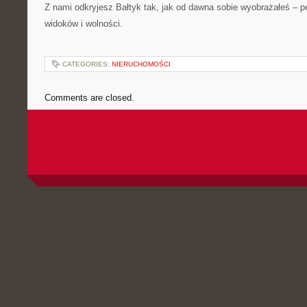
Z nami odkryjesz Bałtyk tak, jak od dawna sobie wyobrażałeś – p
widoków i wolności.
CATEGORIES:
NIERUCHOMOŚCI
Comments are closed.