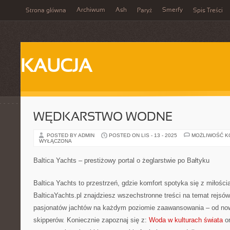
Archiwum
Ash
Smerfy
Strona główna
Paryż
Spis Treści
KAUCJA
WĘDKARSTWO WODNE
POSTED BY ADMIN
POSTED ON LIS - 13 - 2025
MOŻLIWOŚĆ 
WYŁĄCZONA
Baltica Yachts – prestiżowy portal o żeglarstwie po Bałtyku
Baltica Yachts to przestrzeń, gdzie komfort spotyka się z miłości
BalticaYachts.pl znajdziesz wszechstronne treści na temat rejsów,
pasjonatów jachtów na każdym poziomie zaawansowania – od no
skipperów. Koniecznie zapoznaj się z:
Woda w kulturach świata
or