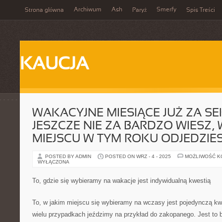
Archiwum
Ash
Smerfy
Strona główna
Paryż
Spis Treści
KAUCJA
WAKACYJNE MIESIĄCE JUŻ ZA SE
JESZCZE NIE ZA BARDZO WIESZ, 
MIEJSCU W TYM ROKU ODJEDZIE
POSTED BY ADMIN
POSTED ON WRZ - 4 - 2025
MOŻLIWOŚĆ 
WYŁĄCZONA
To, gdzie się wybieramy na wakacje jest indywidualną kwestią
To, w jakim miejscu się wybieramy na wczasy jest pojedynczą kwe
wielu przypadkach jeździmy na przykład do zakopanego. Jest to b