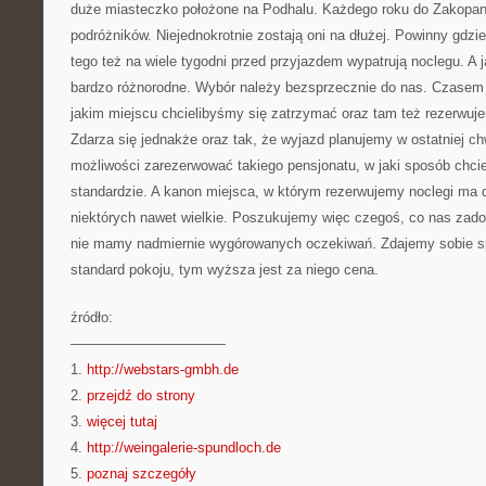
duże miasteczko położone na Podhalu. Każdego roku do Zakopan
podróżników. Niejednokrotnie zostają oni na dłużej. Powinny gdz
tego też na wiele tygodni przed przyjazdem wypatrują noclegu. A 
bardzo różnorodne. Wybór należy bezsprzecznie do nas. Czasem
jakim miejscu chcielibyśmy się zatrzymać oraz tam też rezerwuj
Zdarza się jednakże oraz tak, że wyjazd planujemy w ostatniej c
możliwości zarezerwować takiego pensjonatu, w jaki sposób chci
standardzie. A kanon miejsca, w którym rezerwujemy noclegi ma d
niektórych nawet wielkie. Poszukujemy więc czegoś, co nas zad
nie mamy nadmiernie wygórowanych oczekiwań. Zdajemy sobie s
standard pokoju, tym wyższa jest za niego cena.
źródło:
———————————
1.
http://webstars-gmbh.de
2.
przejdź do strony
3.
więcej tutaj
4.
http://weingalerie-spundloch.de
5.
poznaj szczegóły