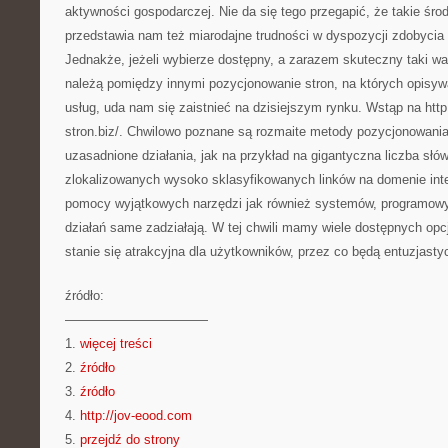
aktywności gospodarczej. Nie da się tego przegapić, że takie ś
przedstawia nam też miarodajne trudności w dyspozycji zdobycia w
Jednakże, jeżeli wybierze dostępny, a zarazem skuteczny taki war
należą pomiędzy innymi pozycjonowanie stron, na których opisyw
usług, uda nam się zaistnieć na dzisiejszym rynku. Wstąp na htt
stron.biz/. Chwilowo poznane są rozmaite metody pozycjonowania w
uzasadnione działania, jak na przykład na gigantyczna liczba słó
zlokalizowanych wysoko sklasyfikowanych linków na domenie inte
pomocy wyjątkowych narzędzi jak również systemów, programowy
działań same zadziałają. W tej chwili mamy wiele dostępnych opcji
stanie się atrakcyjna dla użytkowników, przez co będą entuzjastyc
źródło:
———————————
1.
więcej treści
2.
źródło
3.
źródło
4.
http://jov-eood.com
5.
przejdź do strony