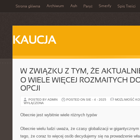
Archiwum
Ash
Smerfy
Strona główna
Paryż
Spis Treści
KAUCJA
W ZWIĄZKU Z TYM, ŻE AKTUALNI
O WIELE WIĘCEJ ROZMAITYCH 
OPCJI
POSTED BY ADMIN
POSTED ON SIE - 4 - 2025
MOŻLIWOŚĆ K
WYŁĄCZONA
Obecnie jest wybitnie wiele różnych typów
Obecnie wielu ludzi uważa, że czasy globalizacji w gigantycznym 
tego, że coraz to więcej osób decydujemy się na prowadzenie włas