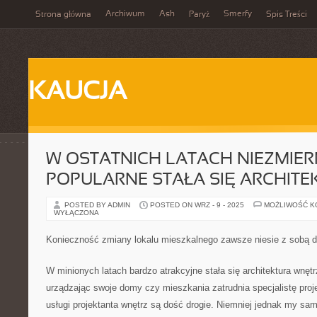
Archiwum
Ash
Smerfy
Strona główna
Paryż
Spis Treści
KAUCJA
W OSTATNICH LATACH NIEZMIER
POPULARNE STAŁA SIĘ ARCHITE
POSTED BY ADMIN
POSTED ON WRZ - 9 - 2025
MOŻLIWOŚĆ 
WYŁĄCZONA
Konieczność zmiany lokalu mieszkalnego zawsze niesie z sobą de
W minionych latach bardzo atrakcyjne stała się architektura wnętr
urządzając swoje domy czy mieszkania zatrudnia specjalistę proj
usługi projektanta wnętrz są dość drogie. Niemniej jednak my s