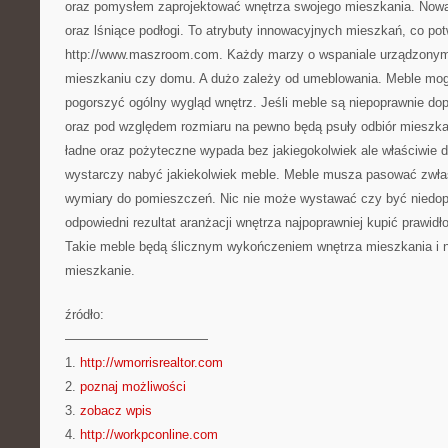
oraz pomysłem zaprojektować wnętrza swojego mieszkania. Nowat
oraz lśniące podłogi. To atrybuty innowacyjnych mieszkań, co po
http://www.maszroom.com. Każdy marzy o wspaniale urządzonym
mieszkaniu czy domu. A dużo zależy od umeblowania. Meble mo
pogorszyć ogólny wygląd wnętrz. Jeśli meble są niepoprawnie do
oraz pod względem rozmiaru na pewno będą psuły odbiór mieszka
ładne oraz pożyteczne wypada bez jakiegokolwiek ale właściwie 
wystarczy nabyć jakiekolwiek meble. Meble musza pasować zwł
wymiary do pomieszczeń. Nic nie może wystawać czy być niedo
odpowiedni rezultat aranżacji wnętrza najpoprawniej kupić prawi
Takie meble będą ślicznym wykończeniem wnętrza mieszkania i 
mieszkanie.
źródło:
———————————
1.
http://wmorrisrealtor.com
2.
poznaj możliwości
3.
zobacz wpis
4.
http://workpconline.com