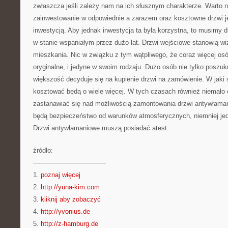
zwłaszcza jeśli zależy nam na ich słusznym charakterze. Warto n
zainwestowanie w odpowiednie a zarazem oraz kosztowne drzwi je
inwestycją. Aby jednak inwestycja ta była korzystna, to musimy d
w stanie wspaniałym przez dużo lat. Drzwi wejściowe stanowią w
mieszkania. Nic w związku z tym wątpliwego, że coraz więcej osó
oryginalne, i jedyne w swoim rodzaju. Dużo osób nie tylko poszuk
większość decyduje się na kupienie drzwi na zamówienie. W jaki
kosztować będą o wiele więcej. W tych czasach również niemało
zastanawiać się nad możliwością zamontowania drzwi antywłaman
będą bezpieczeństwo od warunków atmosferycznych, niemniej je
Drzwi antywłamaniowe muszą posiadać atest.
źródło:
———————————
1.
poznaj więcej
2.
http://yuna-kim.com
3.
kliknij aby zobaczyć
4.
http://yvonius.de
5.
http://z-hamburg.de