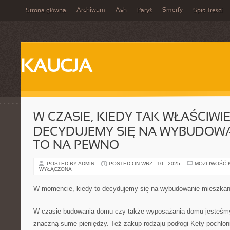
Archiwum
Ash
Smerfy
Strona główna
Paryż
Spis Treści
KAUCJA
W CZASIE, KIEDY TAK WŁAŚCIWIE
DECYDUJEMY SIĘ NA WYBUDOW
TO NA PEWNO
POSTED BY ADMIN
POSTED ON WRZ - 10 - 2025
MOŻLIWOŚĆ 
WYŁĄCZONA
W momencie, kiedy to decydujemy się na wybudowanie mieszkani
W czasie budowania domu czy także wyposażania domu jesteśmy
znaczną sumę pieniędzy. Też zakup rodzaju podłogi Kęty pochłon