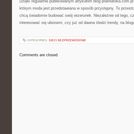
Dzięki regularnie publikowanym artykułom blog pralniafoka.com.pl
którym moda jest przedstawiana w sposób przystępny. To przestr
chcą świadomie budować swój wizerunek. Niezależnie od tego, c
interesować się ubiorami, czy już od dawna śledzi trendy, na blog
CATEGORIES:
SIECI BEZPRZEWODOWE
Comments are closed.