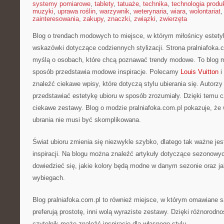
systemy pomiarowe
,
tablety
,
tatuaże
,
technika
,
technologia produk
muzyki
,
uprawa roślin
,
warzywnik
,
weterynaria
,
wiara
,
wolontariat
zainteresowania
,
zakupy
,
znaczki
,
związki
,
zwierzęta
Blog o trendach modowych to miejsce, w którym miłośnicy estety
wskazówki dotyczące codziennych stylizacji. Strona pralniafoka.
myślą o osobach, które chcą poznawać trendy modowe. To blog 
sposób przedstawia modowe inspiracje. Polecamy
Louis Vuitton
i
znaleźć ciekawe wpisy, które dotyczą stylu ubierania się. Autorzy p
przedstawiać estetykę ubioru w sposób zrozumiały. Dzięki temu 
ciekawe zestawy. Blog o modzie pralniafoka.com.pl pokazuje, że 
ubrania nie musi być skomplikowana.
Świat ubioru zmienia się niezwykle szybko, dlatego tak ważne jes
inspiracji. Na blogu można znaleźć artykuły dotyczące sezonowyc
dowiedzieć się, jakie kolory będą modne w danym sezonie oraz ja
wybiegach.
Blog pralniafoka.com.pl to również miejsce, w którym omawiane są
preferują prostotę, inni wolą wyraziste zestawy. Dzięki różnorodn
czytelnik może znaleźć inspirację dla własnego stylu.