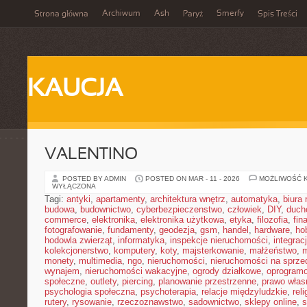
Archiwum
Ash
Smerfy
Strona główna
Paryż
Spis Treści
KAUCJA
VALENTINO
POSTED BY ADMIN
POSTED ON MAR - 11 - 2026
MOŻLIWOŚĆ 
WYŁĄCZONA
Tagi:
antyki
,
apartamenty
,
architektura wnętrz
,
automatyka
,
biura
budowa
,
budownictwo
,
cyberbezpieczenstwo
,
człowiek
,
DIY
,
duch
commerce
,
elektronika
,
elektronika użytkowa
,
etyka
,
filozofia
,
fin
fotografowanie
,
fundamenty
,
geodezja
,
gsm
,
handel
,
hardware
,
ho
hodowla zwierząt
,
informatyka
,
inspekcje nieruchomości
,
integrac
kolekcjonerstwo
,
komputery
,
koty
,
majsterkowanie
,
małżeństwo
,
m
monety
,
multimedia
,
ngo
,
nieruchomości
,
nieruchomości na sprze
wynajem
,
nieruchomości wakacyjne
,
ogrody działkowe
,
oprogram
społeczne
,
outlety
,
piercing
,
planowanie przestrzenne
,
prawo włas
psychologia społeczna
,
psychoterapia
,
relacje międzyludzkie
,
reli
rutery
,
rysowanie
,
rzeczoznawstwo
,
sadownictwo
,
sklepy online
,
s