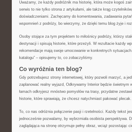
Uważamy, że każdy podróżnik ma historię, która może kogoś zain
serwis to nie tylko strona z artykułami, ale także krąg czytelników
doświadczeniami. Zachęcamy do komentowania, zadawania pytań
wspomnień z podróży, bo wierzymy, że dzięki temu blog żyje i rozw
Osoby stojące za tym projektem to miłośnicy podróży, którzy stal
destynacji i spisują historie, które przeżyli. W rezultacie każdy wp
rekomendacje mają swoje umocowanie w konkretnych sytuacjach.
katalogu” – opisujemy to, co zobaczyliśmy.
Co wyróżnia ten blog?
Gdy potrzebujesz strony internetowej, który pozwoli marzyć, a j
zaplanować realny wyjazd, Odkrywamy Interior będzie świetnym
łamach odkryjesz mnóstwo pomysłów na trasy, przydatne zestawi
historie, które sprawiają, że chcesz natychmiast pakować plecak.
To, co nas odróżnia połączenie pasji i rzetelności. Każdy tekst j
jednocześnie pozwalamy, by wybrzmiała osobista perspektywa. D
zaglądająca na stronę otrzymuje pełny obraz, wciąż pozostając c