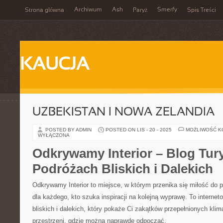
Archiwum
Ash
Smerfy
Strona główna
Paryż
Spis Treści
KAUCJA
UZBEKISTAN I NOWA ZELANDIA
POSTED BY ADMIN
POSTED ON LIS - 20 - 2025
MOŻLIWOŚĆ 
WYŁĄCZONA
Odkrywamy Interior – Blog Tur
Podróżach Bliskich i Dalekich
Odkrywamy Interior to miejsce, w którym przenika się miłość do 
dla każdego, kto szuka inspiracji na kolejną wyprawę. To intern
bliskich i dalekich, który pokaże Ci zakątków przepełnionych kli
przestrzeni, gdzie można naprawdę odpocząć.