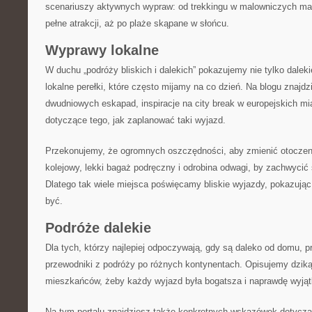
scenariuszy aktywnych wypraw: od trekkingu w malowniczych mas
pełne atrakcji, aż po plaże skąpane w słońcu.
Wyprawy lokalne
W duchu „podróży bliskich i dalekich” pokazujemy nie tylko daleki
lokalne perełki, które często mijamy na co dzień. Na blogu znajdzi
dwudniowych eskapad, inspiracje na city break w europejskich mia
dotyczące tego, jak zaplanować taki wyjazd.
Przekonujemy, że ogromnych oszczędności, aby zmienić otoczen
kolejowy, lekki bagaż podręczny i odrobina odwagi, by zachwycić 
Dlatego tak wiele miejsca poświęcamy bliskie wyjazdy, pokazując,
być.
Podróże dalekie
Dla tych, którzy najlepiej odpoczywają, gdy są daleko od domu,
przewodniki z podróży po różnych kontynentach. Opisujemy dziką 
mieszkańców, żeby każdy wyjazd była bogatsza i naprawdę wyją
Na tym portalu znajdziesz także konkretnych wskazówek dotycz