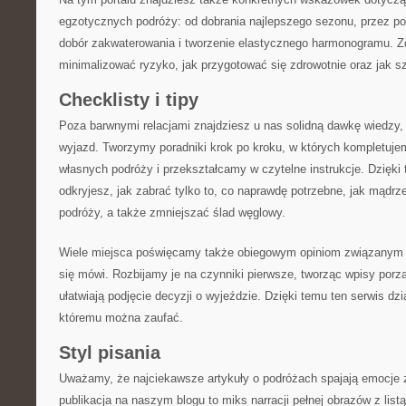
egzotycznych podróży: od dobrania najlepszego sezonu, przez po
dobór zakwaterowania i tworzenie elastycznego harmonogramu. Z
minimalizować ryzyko, jak przygotować się zdrowotnie oraz jak s
Checklisty i tipy
Poza barwnymi relacjami znajdziesz u nas solidną dawkę wiedzy
wyjazd. Tworzymy poradniki krok po kroku, w których kompletuj
własnych podróży i przekształcamy w czytelne instrukcje. Dzięki
odkryjesz, jak zabrać tylko to, co naprawdę potrzebne, jak mądr
podróży, a także zmniejszać ślad węglowy.
Wiele miejsca poświęcamy także obiegowym opiniom związanym z
się mówi. Rozbijamy je na czynniki pierwsze, tworząc wpisy porz
ułatwiają podjęcie decyzji o wyjeździe. Dzięki temu ten serwis dz
któremu można zaufać.
Styl pisania
Uważamy, że najciekawsze artykuły o podróżach spajają emocje 
publikacja na naszym blogu to miks narracji pełnej obrazów z li