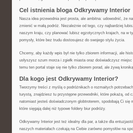
Cel istnienia bloga Odkrywamy Interior
Nasza idea przewodnia jest prosta, ale ambitna: udowodnić, że 
zmienić w małą podróż. Niezależnie od tego, czy najbardziej lu
naszym kraju, czy planować lubisz egzotycznych krajach, na w t
pomysły, które bez trudu dostosujesz do swojego stylu życia.
Chcemy, aby każdy wpis był nie tylko zbiorem informacji, ale histo
usłyszysz szum morza i zgiełk miasta oraz doświadczysz miejsc 
temu ten portal staje się nie tylko zbiorem porad, ale żywą kronik
Dla kogo jest Odkrywamy Interior?
Tworzymy treści z myślą o podróżnikach o rozmaitych potrzebach
turystą, znajdziesz tu przystępne przewodniki, które pokażą, od 
natomiast jesteś doświadczonym globtroterem, spodobają Ci się m
które sięgają dalej niż typowe foldery biur podróży.
Odkrywamy Interior jest też idealny dla par, a także dla entuzjastów
naszych materiałach czekają na Ciebie zarówno pomysłów na spok