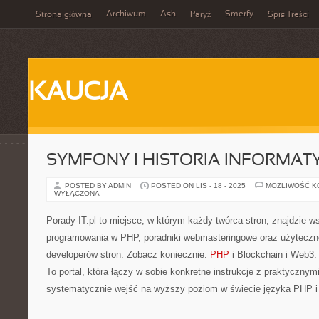
Archiwum
Ash
Smerfy
Strona główna
Paryż
Spis Treści
KAUCJA
SYMFONY I HISTORIA INFORMAT
POSTED BY ADMIN
POSTED ON LIS - 18 - 2025
MOŻLIWOŚĆ 
WYŁĄCZONA
Porady-IT.pl to miejsce, w którym każdy twórca stron, znajdzie 
programowania w PHP, poradniki webmasteringowe oraz użyteczn
developerów stron. Zobacz koniecznie:
PHP
i Blockchain i Web3.
To portal, która łączy w sobie konkretne instrukcje z praktycznym
systematycznie wejść na wyższy poziom w świecie języka PHP i