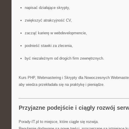
napisać działające skrypty,
zwiększyć atrakcyjność CV,
zacząć karierę w webdevelopmencie,
podnieść stawki za zlecenia,
być niezależnym od drogich firm zewnętrznych.
Kurs PHP, Webmastering i Skrypty dla Nowoczesnych Webmaster
aby wiedza przekładała się na praktykę i pieniądze.
Przyjazne podejście i ciągły rozwój ser
Porady-IT.pl to miejsce, które ciągle się rozwija.
Regularnie dodawane są nowe treści, rozszerzane są istniejące ku