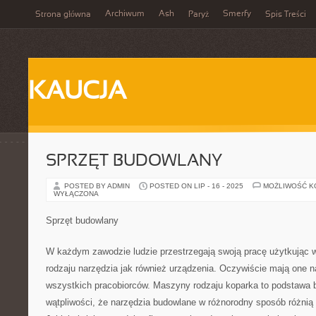
Archiwum
Ash
Smerfy
Strona główna
Paryż
Spis Treści
KAUCJA
SPRZĘT BUDOWLANY
POSTED BY ADMIN
POSTED ON LIP - 16 - 2025
MOŻLIWOŚĆ 
WYŁĄCZONA
Sprzęt budowlany
W każdym zawodzie ludzie przestrzegają swoją pracę użytkując 
rodzaju narzędzia jak również urządzenia. Oczywiście mają one n
wszystkich pracobiorców. Maszyny rodzaju koparka to podstawa 
wątpliwości, że narzędzia budowlane w różnorodny sposób różnią