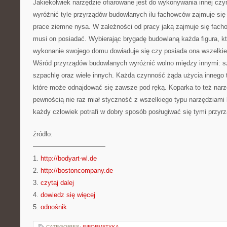
Jakiekolwiek narzędzie ofiarowane jest do wykonywania innej cz
wyróżnić tyle przyrządów budowlanych ilu fachowców zajmuje się
prace ziemne nysa. W zależności od pracy jaką zajmuje się facho
musi on posiadać. Wybierając brygadę budowlaną każda figura, kt
wykonanie swojego domu dowiaduje się czy posiada ona wszelki
Wśród przyrządów budowlanych wyróżnić wolno między innymi: szu
szpachlę oraz wiele innych. Każda czynność żąda użycia innego 
które może odnajdować się zawsze pod ręką. Koparka to też narz
pewnością nie raz miał styczność z wszelkiego typu narzędziami
każdy człowiek potrafi w dobry sposób posługiwać się tymi przyr
źródło:
———————————
1.
http://bodyart-wl.de
2.
http://bostoncompany.de
3.
czytaj dalej
4.
dowiedz się więcej
5.
odnośnik
CATEGORIES:
INFORMATYKA