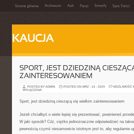
Archiwum
Ash
Smerfy
Strona główna
Paryż
Spis Treści
KAUCJA
SPORT, JEST DZIEDZINĄ CIESZĄC
ZAINTERESOWANIEM
POSTED BY ADMIN
POSTED ON WRZ - 14 - 2025
MOŻLIWOŚĆ 
WYŁĄCZONA
Sport, jest dziedziną cieszącą się wielkim zainteresowaniem
Jeżeli chciałbyś o wiele lepiej się prezentować, powinieneś przed
W jaki sposób? Cóż, ciężko jednoznacznie odpowiedzieć na takow
pewnością czymś niesamowicie istotnym jest to, aby regularnie up