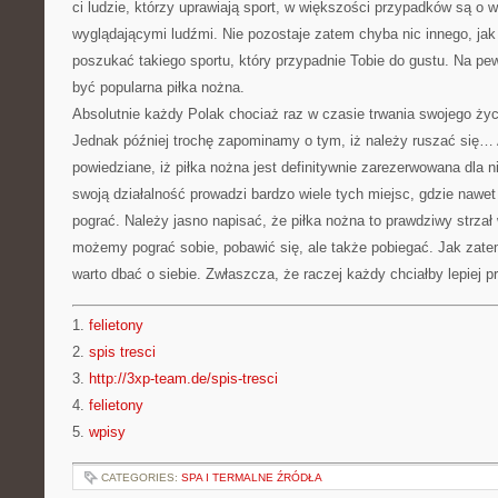
ci ludzie, którzy uprawiają sport, w większości przypadków są o w
wyglądającymi ludźmi. Nie pozostaje zatem chyba nic innego, jak
poszukać takiego sportu, który przypadnie Tobie do gustu. Na p
być popularna piłka nożna.
Absolutnie każdy Polak chociaż raz w czasie trwania swojego życi
Jednak później trochę zapominamy o tym, iż należy ruszać się… 
powiedziane, iż piłka nożna jest definitywnie zarezerwowana dla
swoją działalność prowadzi bardzo wiele tych miejsc, gdzie nawe
pograć. Należy jasno napisać, że piłka nożna to prawdziwy strzał
możemy pograć sobie, pobawić się, ale także pobiegać. Jak zat
warto dbać o siebie. Zwłaszcza, że raczej każdy chciałby lepiej
1.
felietony
2.
spis tresci
3.
http://3xp-team.de/spis-tresci
4.
felietony
5.
wpisy
CATEGORIES:
SPA I TERMALNE ŹRÓDŁA