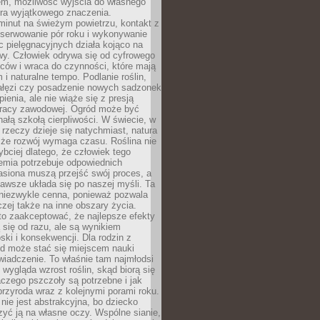
em, możliwość wyjścia do własnego
era wyjątkowego znaczenia.
minut na świeżym powietrzu, kontakt z
bserwowanie pór roku i wykonywanie
c pielęgnacyjnych działa kojąco na
wy. Człowiek odrywa się od cyfrowego
ców i wraca do czynności, które mają
 i naturalne tempo. Podlanie roślin,
gałęzi czy posadzenie nowych sadzonek
enia, ale nie wiąże się z presją
pracy zawodowej. Ogród może być
ałą szkołą cierpliwości. W świecie, w
 rzeczy dzieje się natychmiast, natura
 że rozwój wymaga czasu. Roślina nie
ybciej dlatego, że człowiek tego
emia potrzebuje odpowiednich
asiona muszą przejść swój proces, a
awsze układa się po naszej myśli. Ta
 niezwykle cenna, ponieważ pozwala
czej także na inne obszary życia.
o zaakceptować, że najlepsze efekty
ą się od razu, ale są wynikiem
oski i konsekwencji. Dla rodzin z
ód może stać się miejscem nauki
iadczenie. To właśnie tam najmłodsi
k wygląda wzrost roślin, skąd biorą się
czego pszczoły są potrzebne i jak
przyroda wraz z kolejnymi porami roku.
nie jest abstrakcyjna, bo dziecko
yć ją na własne oczy. Wspólne sianie,