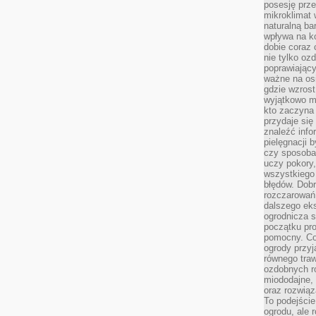
posesję prze
mikroklimat
naturalną ba
wpływa na k
dobie coraz 
nie tylko oz
poprawiający
ważne na osi
gdzie wzros
wyjątkowo 
kto zaczyna 
przydaje się
znaleźć info
pielęgnacji b
czy sposoba
uczy pokory,
wszystkiego 
błędów. Dob
rozczarowań
dalszego ek
ogrodnicza st
początku pr
pomocny. Co
ogrody przyj
równego tra
ozdobnych ro
miododajne, 
oraz rozwią
To podejście
ogrodu, ale 