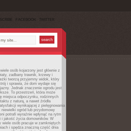
SCRIBE
FACEBOOK
TWITTER
wiele osób kojarzony jest głównie z
iaty, zadbany trawnik, krzewy i
eżki tworzą przyjemny widok, który
trój i sprawia, że dom wydaje się
yjazny. Jednak znaczenie ogrodu jest
ksze. To przestrzeń, która może
ję miejsca odpoczynku, rodzinnych
taktu z naturą, a nawet źródła
atysfakcji wynikającej z pielęgnowania
 niewielki ogród lub przydomowy
eni potrafi wyraźnie wpłynąć na rytm
i i jakość życia domowników. W
y wiele osób pracuje w zamkniętych
iach i spędza znaczną część dnia