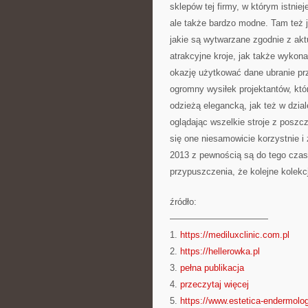
sklepów tej firmy, w którym istnie
ale także bardzo modne. Tam też j
jakie są wytwarzane zgodnie z akt
atrakcyjne kroje, jak także wykona
okazję użytkować dane ubranie prz
ogromny wysiłek projektantów, któr
odzieżą elegancką, jak też w dzia
oglądając wszelkie stroje z poszc
się one niesamowicie korzystnie 
2013 z pewnością są do tego czas
przypuszczenia, że kolejne kolekc
źródło:
———————————
1.
https://mediluxclinic.com.pl
2.
https://hellerowka.pl
3.
pełna publikacja
4.
przeczytaj więcej
5.
https://www.estetica-endermolog