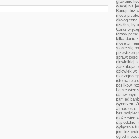
grabienie li
więcej niż j
Buduje też w
może przeło
ekologiczną
działką, by 
Coraz więcej
tarasy pełne
kilka donic 
może zmienić
stanie się o
przestrzeń p
sprawczości
niewielkiej i
zaskakująco 
człowiek wc
otaczająceg
istotną rolę
posiłków, ro
Letnie wiecz
ustawionym p
pamięć bardz
wydarzeń. Zi
atmosferze. 
bez pośpiech
może więc wz
sąsiedzkie, 
wyłącznie f
jest też pr
ogród może z