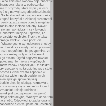
ści albo zbieranie owoców daje znacznie
ednorazowa lekcja w podręczniku.
ięź z przyrodą, która w przyszłości
żyć się na większą odpowiedzialność
. Nie trzeba jednak dysponować dużą
czerpać korzyści z zielonej przestrzeni.
 osób urządza małe ogrody miejskie,
 roślin albo zielone balkony. Nawet
z ziołami, pomidorami czy lawendą
 charakter miejsca i sprawić, że
no bardziej osobiste. Troska o taką
omaga zwolnić i daje poczucie
. Własnoręczne wyhodowanie choćby
lości bazylii czy mięty potrafi przynieść
dużo satysfakcji, bo przypomina, że
iąż ma realny wpływ na fragment
o go świata. Ogród odgrywa również
 społeczną. To miejsce wspólnych
zmów, zabaw i odpoczynku z bliskimi.
ory spędzone na tarasie lub przy stole
ośród zieleni często zapadają w
iej niż wiele innych codziennych
eleń sprzyja spokojniejszej
Ludzie chętniej siadają, rozmawiają
u i odrywają się od ekranów. Ogród
macniać relacje rodzinne i
nawet jeśli początkowo miał pełnić
unkcję dekoracyjną. Ważnym aspektem
aktyczność. Odpowiednio zaplanowany
apewniać cień w upalne dni, osłaniać