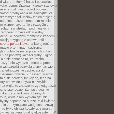
d wiatrem, tłumić hałas i poprawiać
 wokół domu. Drzewa i krzewy stanowią
rierę, a roślinność wokół budynku
omfort przebywania na zewnątrz. W
częstszych fal upałów zieleń staje się
dobą, lecz także elementem realnie
m warunki życia. To szczególnie
edlach i w strefach podmiejskich,
t temperatur bywa odczuwalny
mocno. W pewnym momencie każdemu,
swoją przygodę z uprawą roślin,
strona poradnikowa
na której można
rmacje o terminach sadzenia,
ylin, ochronie roślin przed chorobami
ch na poprawę jakości gleby. Ogród
 ale nie oznacza to, że trzeba
uczyć się wyłącznie metodą prób i
re wskazówki pozwalają uniknąć wielu
, a jednocześnie zachęcają do
sperymentowania. Z czasem wiedza
aje się bardziej intuicyjna, lecz na
osty przewodnik bywa niezwykle
raz większe znaczenie zyskują także
azne przyrodzie. Zamiast idealnie
wnika i przypadkowo dobranych
ślin, wiele osób wybiera gatunki
byliny odporne na suszę, łąki kwietne
zania zatrzymujące wodę deszczową.
 nie tylko obniża koszty utrzymania
również wspiera lokalny ekosystem. W