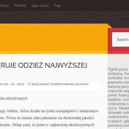
Smerfy
Tagi
Paryż
Spis Treści
SUB
ERUJE ODZIEŻ NAJWYŻSZEJ
Ogród przez 
estetyką. Kw
schludne ści
poprawia nas
SKLEP
 CZE - 29 - 2025
MOŻLIWOŚĆ KOMENTOWANIA
ZOSTAŁA
bardziej prz
ZARA,
OFERUJE
znacznie wię
ODZIEŻ
pełnić funkc
NAJWYŻSZEJ
epów odzieżowych
spotkań, kon
JAKOŚCI
codziennej s
życia. Nawet
upy Inditex, która działa na rynku europejskim i światowym
skrawek ziel
codziennośc
. Firma ta stawia zdecydowanie na doskonałej jakości
czasach, gd
brania. Sklep zara, to jeden z najbardziej ekskluzywnych
pomieszczen