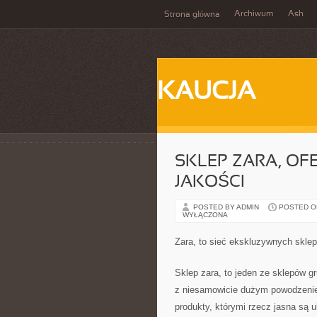
Archiwum
Ash
Strona główna
KAUCJA
SKLEP ZARA, OF
JAKOŚCI
POSTED BY ADMIN
POSTED ON
WYŁĄCZONA
Zara, to sieć ekskluzywnych skl
Sklep zara, to jeden ze sklepów gr
z niesamowicie dużym powodzeniem
produkty, którymi rzecz jasna są u