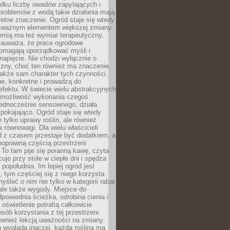
dku liczby owadów zapylających i
problemów z wodą takie działania mają
etne znaczenie. Ogród staje się wtedy
 ważnym elementem większej zmiany.
emią ma też wymiar terapeutyczny.
zauważa, że prace ogrodowe
pomagają uporządkować myśli i
napięcie. Nie chodzi wyłącznie o
czny, choć ten również ma znaczenie.
także sam charakter tych czynności.
e, konkretne i prowadzą do
fektu. W świecie wielu abstrakcyjnych
możliwość wykonania czegoś
jednocześnie sensownego, działa
pokajająco. Ogród staje się wtedy
 tylko uprawy roślin, ale również
 równowagi. Dla wielu właścicieli
 z czasem przestaje być dodatkiem, a
łnoprawną częścią przestrzeni
 To tam pije się poranną kawę, czyta
cuje przy stole w ciepłe dni i spędza
opołudnia. Im lepiej ogród jest
 tym częściej się z niego korzysta.
yśleć o nim nie tylko w kategorii rabat
ale także wygody. Miejsce do
dpowiednia ścieżka, odrobina cienia i
oświetlenie potrafią całkowicie
sób korzystania z tej przestrzeni.
ównież lekcją uważności na zmiany.
 wygląda inaczej, każda roślina ma