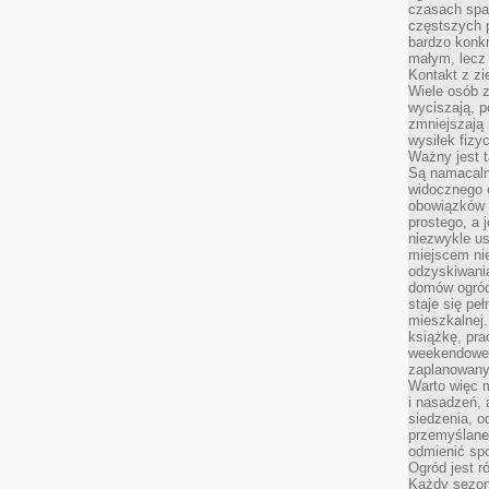
czasach spa
częstszych 
bardzo konkr
małym, lecz
Kontakt z zi
Wiele osób 
wyciszają, 
zmniejszają 
wysiłek fizy
Ważny jest 
Są namacaln
widocznego e
obowiązków 
prostego, a 
niezwykle us
miejscem nie
odzyskiwania
domów ogród
staje się pe
mieszkalnej.
książkę, pra
weekendowe p
zaplanowany,
Warto więc m
i nasadzeń, 
siedzenia, o
przemyślane 
odmienić spo
Ogród jest r
Każdy sezon