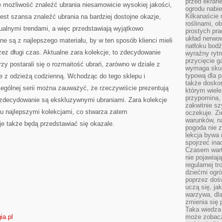
przed ekran
je możliwość znaleźć ubrania niesamowicie wysokiej jakości,
ogrodu nabi
Kilkanaście 
est szansa znaleźć ubrania na bardziej dostojne okazje,
roślinami, o
ualnymi trendami, a więc przedstawiają wyjątkowo
prostych pra
układ nerwo
ne są z najlepszego materiału, by w ten sposób klienci mieli
natłoku bodź
ez długi czas. Aktualne zara kolekcje, to zdecydowanie
wyraźny rytm
przycięcie 
zy postarali się o rozmaitość ubrań, zarówno w dziale z
wymaga skupi
typową dla 
le z odzieżą codzienną. Wchodząc do tego sklepu i
także doskon
zególnej serii można zauważyć, że rzeczywiście prezentują
którym wiele
przypomina,
i zdecydowanie są ekskluzywnymi ubraniami. Zara kolekcje
zakwitnie sz
u najlepszymi kolekcjami, co stwarza zatem
oczekuje. Zi
warunków, n
je także będą przedstawiać się okazale.
pogoda nie z
lekcja bywa
spojrzeć ina
Czasem wart
nie pojawiaj
regularnej tr
dziećmi ogr
poprzez dośw
uczą się, ja
warzywa, dla
zmienia się 
Taka wiedza 
ia.pl
może zobacz