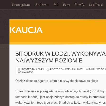
Archiwum
Ash
Smerfy
Strona główna
Paryż
Spis Treści
KAUCJA
SITODRUK W ŁODZI, WYKONYWA
NAJWYŻSZYM POZIOMIE
POSTED BY ADMIN
POSTED ON CZE - 29 - 2025
MOŻLIWOŚĆ 
WYŁĄCZONA
Odzież damska agatare, oferuje niezwykle ciekawe kolekcje
Przez wpisanie w przeglądarki www właściwych haseł (np.: dobry 
tampodruk Łódź), jest opcja zdobyć dostęp do strony internetowej 
wykonywaniem tego typu prac. Sitodruk w Łodzi, wykonywany jest