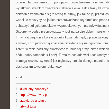
od wielu lat prosperuje z imponującym powodzeniem na rynku i kt
wyjątkowo szerokim znaczeniu takiego słowa. Takie frazy kluczo
dokładnie zaznajomić się z ofertą tej firmy, jak także jej przeszło
wszelkie maszyny na jakich przeprowadzane są określone prace 
zobaczyć zdjęcia produktów, wyprodukowanych na indywidualne z
Sitodruk w Łodzi, przeprowadzany jest na bardzo dobrym poziomie
firmy, każdego dnia korzysta duża licza ludzi, gdyż prace wykony
szybko, co z pewnością znacznie przekłada się na ogromne uznan
zatem w razie potrzeby skorzystać z usług tej firmy, przez wpisani
Łódź, dobry tampodruk Łódź). Firma ta posiada wielu doskonałyc
pomogą również wykonać jak najlepszy projekt danego nadruku, c
doskonałym towarem reklamowym.
źródło:
———————————
1.
kliknij aby zobaczyć
2.
https://www.lovsy.pl
3.
przejdź do artykułu
4.
artykuł tutaj