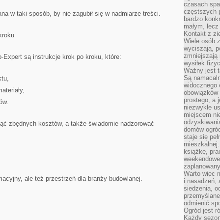
czasach spa
częstszych 
na w taki sposób, by nie zagubił się w nadmiarze treści.
bardzo konkr
małym, lecz
Kontakt z zi
kroku
Wiele osób 
wyciszają, 
zmniejszają 
Expert są instrukcje krok po kroku, które:
wysiłek fizy
Ważny jest 
Są namacaln
ktu,
widocznego e
ateriały,
obowiązków 
prostego, a 
ów.
niezwykle us
miejscem nie
odzyskiwania
nąć zbędnych kosztów, a także świadomie nadzorować
domów ogród
staje się pe
mieszkalnej.
książkę, pra
weekendowe p
zaplanowany,
Warto więc m
rmacyjny, ale też przestrzeń dla branży budowlanej.
i nasadzeń, 
siedzenia, o
przemyślane 
odmienić spo
Ogród jest r
Każdy sezon