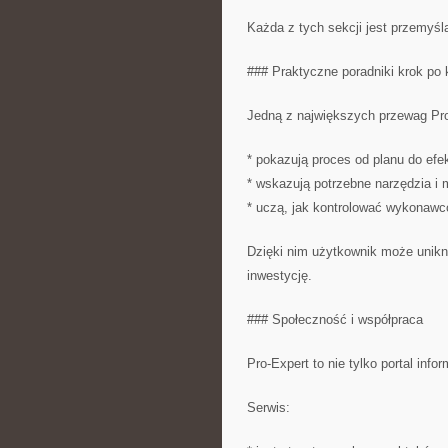
Każda z tych sekcji jest przemyśla
### Praktyczne poradniki krok po 
Jedną z największych przewag Pro-
* pokazują proces od planu do efe
* wskazują potrzebne narzędzia i m
* uczą, jak kontrolować wykonawc
Dzięki nim użytkownik może unik
inwestycję.
### Społeczność i współpraca
Pro-Expert to nie tylko portal info
Serwis: