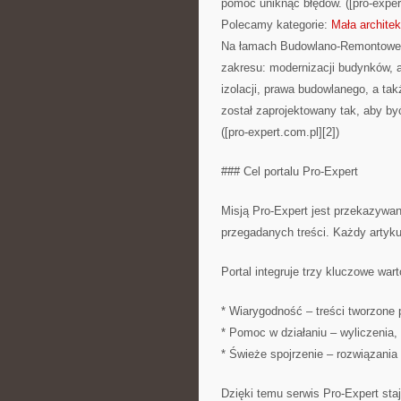
pomóc uniknąć błędów. ([pro-expert
Polecamy kategorie:
Mała archite
Na łamach Budowlano-Remontowego 
zakresu: modernizacji budynków, ara
izolacji, prawa budowlanego, a ta
został zaprojektowany tak, aby by
([pro-expert.com.pl][2])
### Cel portalu Pro-Expert
Misją Pro-Expert jest przekazywan
przegadanych treści. Każdy artyku
Portal integruje trzy kluczowe wart
* Wiarygodność – treści tworzone 
* Pomoc w działaniu – wyliczenia,
* Świeże spojrzenie – rozwiązani
Dzięki temu serwis Pro-Expert sta