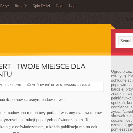
Smerfy
Tagi
Tagi
Paryż
Spis Treści
SUB
RT – TWOJE MIEJSCE DLA
Ogród przez 
NTU
estetyką. Kw
schludne ści
poprawia nas
SERWIS
LIS - 10 - 2025
MOŻLIWOŚĆ KOMENTOWANIA
ZOSTAŁA
PRO-
bardziej prz
EXPERT
znacznie wię
–
pełnić funkc
TWOJE
ewodnik po nowoczesnym budownictwie
MIEJSCE
spotkań, kon
DLA
codziennej s
BUDOWY
I
życia. Nawet
ercki budowlano-remontowy portal stworzony dla inwestorów
REMONTU
skrawek ziel
aktycznych instrukcji popartych doświadczeniem. To
codziennośc
czasach, gd
yka się z doświadczeniem, a każda publikacja ma na celu
pomieszczen