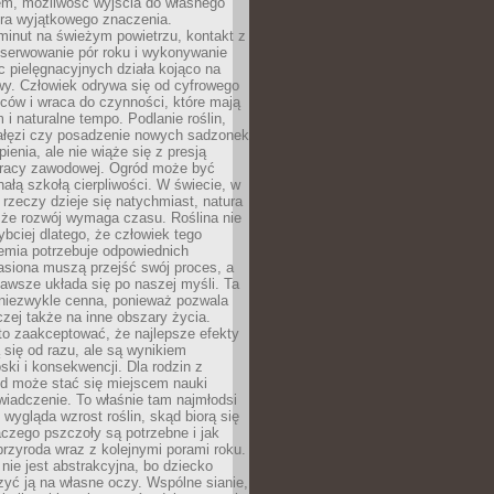
em, możliwość wyjścia do własnego
era wyjątkowego znaczenia.
minut na świeżym powietrzu, kontakt z
bserwowanie pór roku i wykonywanie
c pielęgnacyjnych działa kojąco na
wy. Człowiek odrywa się od cyfrowego
ców i wraca do czynności, które mają
 i naturalne tempo. Podlanie roślin,
gałęzi czy posadzenie nowych sadzonek
enia, ale nie wiąże się z presją
pracy zawodowej. Ogród może być
ałą szkołą cierpliwości. W świecie, w
 rzeczy dzieje się natychmiast, natura
 że rozwój wymaga czasu. Roślina nie
ybciej dlatego, że człowiek tego
emia potrzebuje odpowiednich
asiona muszą przejść swój proces, a
awsze układa się po naszej myśli. Ta
 niezwykle cenna, ponieważ pozwala
czej także na inne obszary życia.
o zaakceptować, że najlepsze efekty
ą się od razu, ale są wynikiem
oski i konsekwencji. Dla rodzin z
ód może stać się miejscem nauki
iadczenie. To właśnie tam najmłodsi
k wygląda wzrost roślin, skąd biorą się
czego pszczoły są potrzebne i jak
przyroda wraz z kolejnymi porami roku.
nie jest abstrakcyjna, bo dziecko
yć ją na własne oczy. Wspólne sianie,