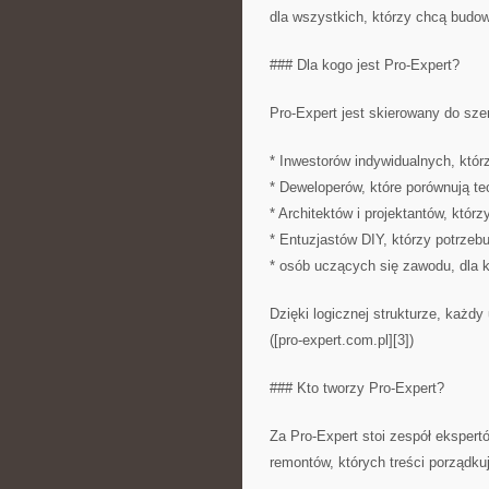
dla wszystkich, którzy chcą budo
### Dla kogo jest Pro-Expert?
Pro-Expert jest skierowany do sze
* Inwestorów indywidualnych, któ
* Deweloperów, które porównują te
* Architektów i projektantów, którz
* Entuzjastów DIY, którzy potrzebuj
* osób uczących się zawodu, dla k
Dzięki logicznej strukturze, każd
([pro-expert.com.pl][3])
### Kto tworzy Pro-Expert?
Za Pro-Expert stoi zespół ekspertó
remontów, których treści porządku