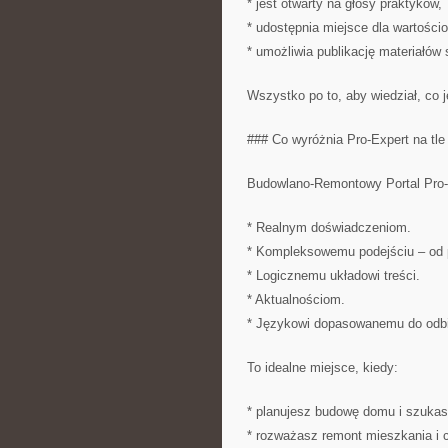
* jest otwarty na głosy praktyków,
* udostępnia miejsce dla wartośc
* umożliwia publikację materiałó
Wszystko po to, aby wiedział, co je
### Co wyróżnia Pro-Expert na tle
Budowlano-Remontowy Portal Pro-E
* Realnym doświadczeniom.
* Kompleksowemu podejściu – od po
* Logicznemu układowi treści.
* Aktualnościom.
* Językowi dopasowanemu do odbi
To idealne miejsce, kiedy:
* planujesz budowę domu i szukas
* rozważasz remont mieszkania i 