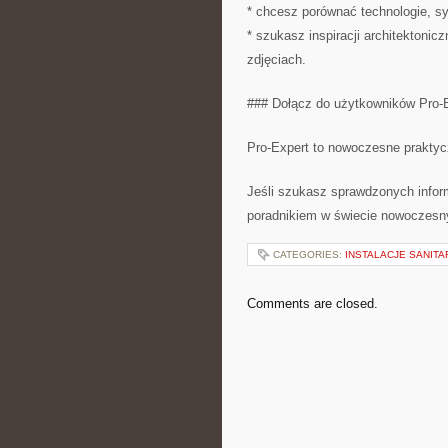
* chcesz porównać technologie, s
* szukasz inspiracji architektonic
zdjęciach.
### Dołącz do użytkowników Pro-
Pro-Expert to nowoczesne praktycz
Jeśli szukasz sprawdzonych infor
poradnikiem w świecie nowoczesny
CATEGORIES:
INSTALACJE SANITA
Comments are closed.