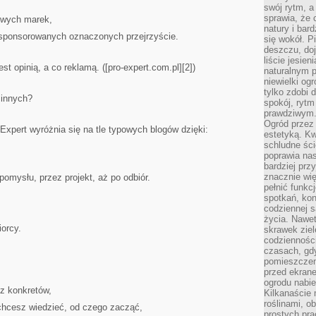
swój rytm, a
sprawia, że 
iowych marek,
natury i bar
w sponsorowanych oznaczonych przejrzyście.
się wokół. P
deszczu, do
liście jesien
st opinią, a co reklamą. ([pro-expert.com.pl][2])
naturalnym p
niewielki og
tylko zdobi 
 innych?
spokój, rytm
prawdziwym
Ogród przez 
xpert wyróżnia się na tle typowych blogów dzięki:
estetyką. Kw
schludne ści
poprawia nas
bardziej prz
znacznie wię
mysłu, przez projekt, aż po odbiór.
pełnić funkc
spotkań, kon
codziennej s
życia. Nawet
orcy.
skrawek ziel
codziennośc
czasach, gd
pomieszczen
przed ekran
ogrodu nabi
z konkretów,
Kilkanaście 
roślinami, o
chcesz wiedzieć, od czego zacząć,
prostych pra