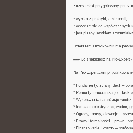
Każdy tekst przygotowany przez r
* wynika z praktyki, a nie teorii,
* odwołuje się do współczesnych 
* jest pisany językiem zrozumiały
Dzięki temu użytkownik ma pewnoś
### Co znajdziesz na Pro-Expert?
Na Pro-Expert.com.pl publikowane 
* Fundamenty, ściany, dach – pora
* Remonty i modernizacje – krok p
* Wykończenia i aranżacje wnętrz –
* Instalacje elektryczne, wodne, 
* Ogrody, tarasy, elewacje – prze
* Prawo i formalności – prawa i ob
* Finansowanie i koszty – porówna