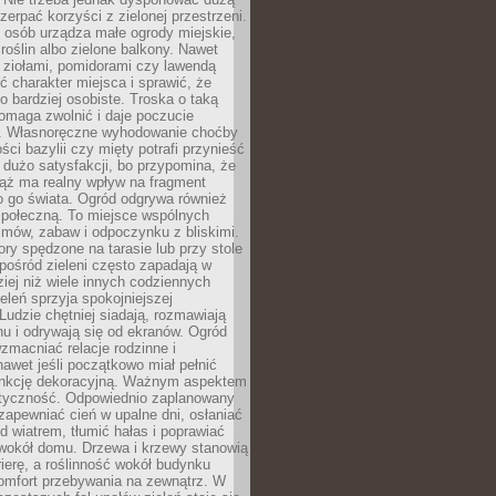
czerpać korzyści z zielonej przestrzeni.
 osób urządza małe ogrody miejskie,
 roślin albo zielone balkony. Nawet
z ziołami, pomidorami czy lawendą
 charakter miejsca i sprawić, że
no bardziej osobiste. Troska o taką
omaga zwolnić i daje poczucie
. Własnoręczne wyhodowanie choćby
lości bazylii czy mięty potrafi przynieść
dużo satysfakcji, bo przypomina, że
iąż ma realny wpływ na fragment
o go świata. Ogród odgrywa również
 społeczną. To miejsce wspólnych
zmów, zabaw i odpoczynku z bliskimi.
ory spędzone na tarasie lub przy stole
ośród zieleni często zapadają w
iej niż wiele innych codziennych
eleń sprzyja spokojniejszej
Ludzie chętniej siadają, rozmawiają
u i odrywają się od ekranów. Ogród
macniać relacje rodzinne i
nawet jeśli początkowo miał pełnić
unkcję dekoracyjną. Ważnym aspektem
aktyczność. Odpowiednio zaplanowany
apewniać cień w upalne dni, osłaniać
d wiatrem, tłumić hałas i poprawiać
 wokół domu. Drzewa i krzewy stanowią
rierę, a roślinność wokół budynku
omfort przebywania na zewnątrz. W