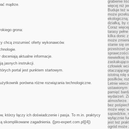
grabienie li
wać mądrze.
więcej niż j
Buduje też w
może przeło
ekologiczną
działką, by 
Coraz więcej
rokiego grona:
tarasy pełne
kilka donic 
może zmienić
rzy chcą zrozumieć oferty wykonawców.
stanie się o
przestrzeń p
chnologie.
sprawczości
y doceniają aktualne informacje.
niewielkiej i
zaskakująco 
ą jasnych instrukcji.
człowiek wc
tórych portal jest punktem startowym.
otaczająceg
istotną rolę
posiłków, ro
y użytkownik porówna różne rozwiązania technologiczne.
Letnie wiecz
ustawionym p
pamięć bardz
wydarzeń. Zi
atmosferze. 
bez pośpiech
może więc wz
sąsiedzkie, 
w, którzy łączy ich doświadczenie i pasja. To m.in. praktycy
wyłącznie f
ją skomplikowane zagadnienia. ([pro-expert.com.pl][4])
jest też pr
ogród może z