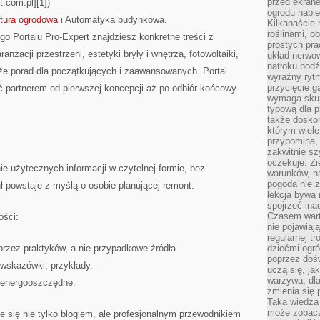
przed ekran
.com.pl][1])
ogrodu nabi
ktura ogrodowa
i Automatyka budynkowa.
Kilkanaście 
roślinami, o
Portalu Pro-Expert znajdziesz konkretne treści z
prostych pra
nżacji przestrzeni, estetyki bryły i wnętrza, fotowoltaiki,
układ nerwo
natłoku bodź
kże porad dla początkujących i zaawansowanych. Portal
wyraźny rytm
przycięcie 
ć partnerem od pierwszej koncepcji aż po odbiór końcowy.
wymaga skupi
typową dla 
także doskon
którym wiele
przypomina,
zakwitnie sz
oczekuje. Zi
ie użytecznych informacji w czytelnej formie, bez
warunków, n
pogoda nie z
ł powstaje z myślą o osobie planującej remont.
lekcja bywa
spojrzeć ina
Czasem wart
ości:
nie pojawiaj
regularnej tr
przez praktyków, a nie przypadkowe źródła.
dziećmi ogr
poprzez dośw
 wskazówki, przykłady.
uczą się, ja
warzywa, dla
a energooszczędne.
zmienia się 
Taka wiedza 
może zobacz
je się nie tylko blogiem, ale profesjonalnym przewodnikiem