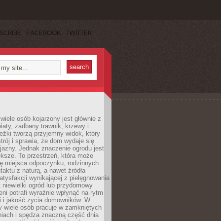
SCRIBE
FACEBOOK
TWITTER
wiele osób kojarzony jest głównie z
iaty, zadbany trawnik, krzewy i
eżki tworzą przyjemny widok, który
trój i sprawia, że dom wydaje się
yjazny. Jednak znaczenie ogrodu jest
ksze. To przestrzeń, która może
ję miejsca odpoczynku, rodzinnych
taktu z naturą, a nawet źródła
atysfakcji wynikającej z pielęgnowania
 niewielki ogród lub przydomowy
eni potrafi wyraźnie wpłynąć na rytm
i i jakość życia domowników. W
y wiele osób pracuje w zamkniętych
iach i spędza znaczną część dnia