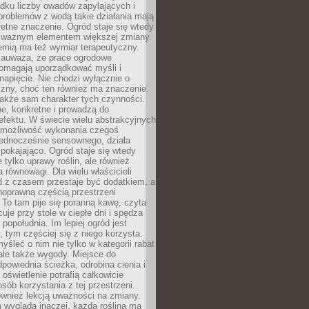
dku liczby owadów zapylających i
problemów z wodą takie działania mają
etne znaczenie. Ogród staje się wtedy
 ważnym elementem większej zmiany.
emią ma też wymiar terapeutyczny.
zauważa, że prace ogrodowe
pomagają uporządkować myśli i
napięcie. Nie chodzi wyłącznie o
czny, choć ten również ma znaczenie.
także sam charakter tych czynności.
e, konkretne i prowadzą do
fektu. W świecie wielu abstrakcyjnych
możliwość wykonania czegoś
jednocześnie sensownego, działa
pokajająco. Ogród staje się wtedy
 tylko uprawy roślin, ale również
 równowagi. Dla wielu właścicieli
 z czasem przestaje być dodatkiem, a
łnoprawną częścią przestrzeni
 To tam pije się poranną kawę, czyta
cuje przy stole w ciepłe dni i spędza
opołudnia. Im lepiej ogród jest
 tym częściej się z niego korzysta.
yśleć o nim nie tylko w kategorii rabat
ale także wygody. Miejsce do
dpowiednia ścieżka, odrobina cienia i
oświetlenie potrafią całkowicie
sób korzystania z tej przestrzeni.
ównież lekcją uważności na zmiany.
 wygląda inaczej, każda roślina ma