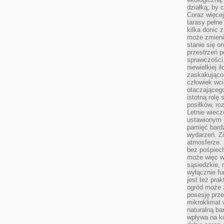
działką, by 
Coraz więcej
tarasy pełne
kilka donic 
może zmienić
stanie się o
przestrzeń p
sprawczości
niewielkiej i
zaskakująco 
człowiek wc
otaczająceg
istotną rolę
posiłków, ro
Letnie wiecz
ustawionym p
pamięć bardz
wydarzeń. Zi
atmosferze. 
bez pośpiech
może więc wz
sąsiedzkie, 
wyłącznie f
jest też pr
ogród może z
posesję prze
mikroklimat
naturalną ba
wpływa na k