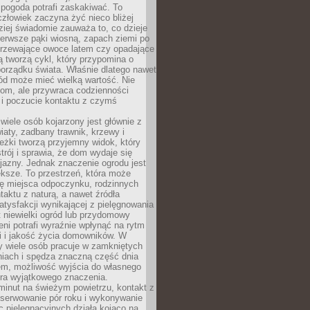
 pogoda potrafi zaskakiwać. To
człowiek zaczyna żyć nieco bliżej
dziej świadomie zauważa to, co dzieje
ierwsze pąki wiosną, zapach ziemi po
jrzewające owoce latem czy opadające
ią tworzą cykl, który przypomina o
orządku świata. Właśnie dlatego nawet
ród może mieć wielką wartość. Nie
dom, ale przywraca codzienności
 i poczucie kontaktu z czymś
.
wiele osób kojarzony jest głównie z
iaty, zadbany trawnik, krzewy i
eżki tworzą przyjemny widok, który
trój i sprawia, że dom wydaje się
yjazny. Jednak znaczenie ogrodu jest
ksze. To przestrzeń, która może
ję miejsca odpoczynku, rodzinnych
taktu z naturą, a nawet źródła
atysfakcji wynikającej z pielęgnowania
 niewielki ogród lub przydomowy
eni potrafi wyraźnie wpłynąć na rytm
i i jakość życia domowników. W
y wiele osób pracuje w zamkniętych
iach i spędza znaczną część dnia
em, możliwość wyjścia do własnego
era wyjątkowego znaczenia.
minut na świeżym powietrzu, kontakt z
bserwowanie pór roku i wykonywanie
c pielęgnacyjnych działa kojąco na