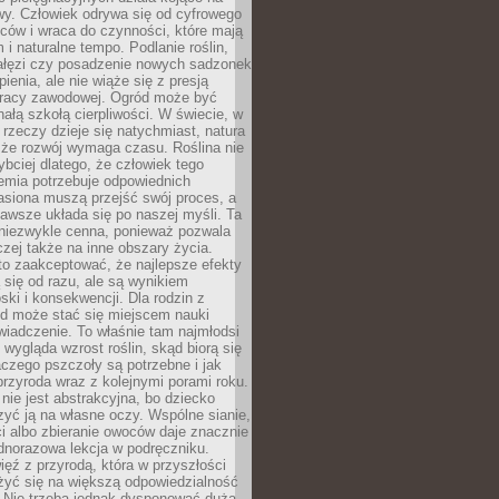
wy. Człowiek odrywa się od cyfrowego
ców i wraca do czynności, które mają
 i naturalne tempo. Podlanie roślin,
gałęzi czy posadzenie nowych sadzonek
enia, ale nie wiąże się z presją
pracy zawodowej. Ogród może być
ałą szkołą cierpliwości. W świecie, w
 rzeczy dzieje się natychmiast, natura
 że rozwój wymaga czasu. Roślina nie
ybciej dlatego, że człowiek tego
emia potrzebuje odpowiednich
asiona muszą przejść swój proces, a
awsze układa się po naszej myśli. Ta
 niezwykle cenna, ponieważ pozwala
czej także na inne obszary życia.
o zaakceptować, że najlepsze efekty
ą się od razu, ale są wynikiem
oski i konsekwencji. Dla rodzin z
ód może stać się miejscem nauki
iadczenie. To właśnie tam najmłodsi
k wygląda wzrost roślin, skąd biorą się
czego pszczoły są potrzebne i jak
przyroda wraz z kolejnymi porami roku.
nie jest abstrakcyjna, bo dziecko
yć ją na własne oczy. Wspólne sianie,
ści albo zbieranie owoców daje znacznie
ednorazowa lekcja w podręczniku.
ięź z przyrodą, która w przyszłości
żyć się na większą odpowiedzialność
. Nie trzeba jednak dysponować dużą