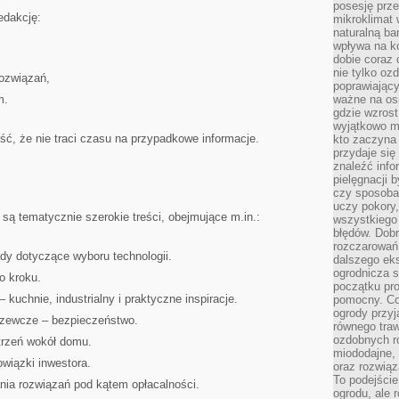
posesję prze
edakcję:
mikroklimat
naturalną ba
wpływa na k
dobie coraz 
nie tylko oz
rozwiązań,
poprawiający
m.
ważne na osi
gdzie wzros
wyjątkowo 
ć, że nie traci czasu na przypadkowe informacje.
kto zaczyna 
przydaje się
znaleźć info
pielęgnacji b
czy sposoba
uczy pokory,
są tematycznie szerokie treści, obejmujące m.in.:
wszystkiego 
błędów. Dob
rozczarowań
dy dotyczące wyboru technologii.
dalszego ek
ogrodnicza st
o kroku.
początku pr
 kuchnie, industrialny i praktyczne inspiracje.
pomocny. Co
ogrody przyj
grzewcze – bezpieczeństwo.
równego tra
ozdobnych ro
strzeń wokół domu.
miododajne, 
owiązki inwestora.
oraz rozwią
To podejście
nia rozwiązań pod kątem opłacalności.
ogrodu, ale 