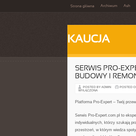
Archiwum
Ash
Strona główna
KAUCJA
SERWIS PRO-EXPE
BUDOWY I REMO
POSTED BY ADMIN
POSTED ON 
WYŁĄCZONA
Platforma Pro-Expert – Twój prz
Serwis Pro-Expert.com.pl to eksp
indywidualnych, którzy szukają pr
przestrzeń, w którym wiedza spot