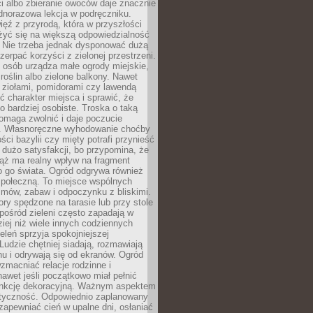
ści albo zbieranie owoców daje znacznie
ednorazowa lekcja w podręczniku.
ięź z przyrodą, która w przyszłości
żyć się na większą odpowiedzialność
. Nie trzeba jednak dysponować dużą
czerpać korzyści z zielonej przestrzeni.
 osób urządza małe ogrody miejskie,
 roślin albo zielone balkony. Nawet
z ziołami, pomidorami czy lawendą
 charakter miejsca i sprawić, że
no bardziej osobiste. Troska o taką
omaga zwolnić i daje poczucie
. Własnoręczne wyhodowanie choćby
lości bazylii czy mięty potrafi przynieść
dużo satysfakcji, bo przypomina, że
iąż ma realny wpływ na fragment
o go świata. Ogród odgrywa również
 społeczną. To miejsce wspólnych
zmów, zabaw i odpoczynku z bliskimi.
ory spędzone na tarasie lub przy stole
ośród zieleni często zapadają w
iej niż wiele innych codziennych
eleń sprzyja spokojniejszej
Ludzie chętniej siadają, rozmawiają
u i odrywają się od ekranów. Ogród
macniać relacje rodzinne i
nawet jeśli początkowo miał pełnić
unkcję dekoracyjną. Ważnym aspektem
aktyczność. Odpowiednio zaplanowany
apewniać cień w upalne dni, osłaniać