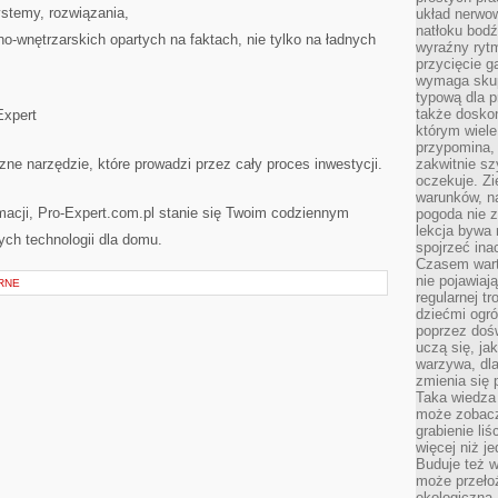
ystemy, rozwiązania,
układ nerwo
natłoku bodź
zno-wnętrzarskich opartych na faktach, nie tylko na ładnych
wyraźny rytm
przycięcie 
wymaga skupi
typową dla 
także doskon
Expert
którym wiele
przypomina,
ne narzędzie, które prowadzi przez cały proces inwestycji.
zakwitnie sz
oczekuje. Zi
warunków, n
macji, Pro-Expert.com.pl stanie się Twoim codziennym
pogoda nie z
lekcja bywa
ch technologii dla domu.
spojrzeć ina
Czasem wart
nie pojawiaj
RNE
regularnej tr
dziećmi ogr
poprzez dośw
uczą się, ja
warzywa, dla
zmienia się 
Taka wiedza 
może zobacz
grabienie li
więcej niż j
Buduje też w
może przeło
ekologiczną