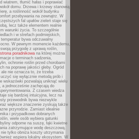
d wiatrem, tłumić hałas i poprawiać
 wokół domu. Drzewa i krzewy stanowią
rierę, a roślinność wokół budynku
omfort przebywania na zewnątrz. W
częstszych fal upałów zieleń staje się
dobą, lecz także elementem realnie
m warunki życia. To szczególnie
edlach i w strefach podmiejskich,
t temperatur bywa odczuwalny
mocno. W pewnym momencie każdemu,
swoją przygodę z uprawą roślin,
strona poradnikowa
na której można
rmacje o terminach sadzenia,
ylin, ochronie roślin przed chorobami
ch na poprawę jakości gleby. Ogród
 ale nie oznacza to, że trzeba
uczyć się wyłącznie metodą prób i
re wskazówki pozwalają uniknąć wielu
, a jednocześnie zachęcają do
sperymentowania. Z czasem wiedza
aje się bardziej intuicyjna, lecz na
osty przewodnik bywa niezwykle
raz większe znaczenie zyskują także
azne przyrodzie. Zamiast idealnie
wnika i przypadkowo dobranych
ślin, wiele osób wybiera gatunki
byliny odporne na suszę, łąki kwietne
zania zatrzymujące wodę deszczową.
 nie tylko obniża koszty utrzymania
również wspiera lokalny ekosystem. W