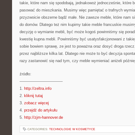
takie, które nam się spodobają, jednakowoż jednocześnie, które 
pasować do mieszkania. Musimy więc pamiętać o trafnych wymia
przyzwoicie obszerne bądź małe. Nie zawsze meble, które nam s
do domów. Dlatego też nim kupimy takie meble francuskie musim
decyzję o wymianie mebli, być może kogoś powinniśmy się porad
kwestię kupna mebli. Powinniśmy być usatysfakcjonowani z taki
sobie bowiem sprawę, ze jest to poważna oraz dosyć droga rzecz
przez najbliższe kilka lat. Dlatego nie może to być decyzja spon
razy zastanowić się nad tym, czy meble wymieniać aniżeli późnie
źródło:
———————————
1.
http://zeltra.info
2.
kliknij tutaj
3.
zobacz więcej
4.
przejdź do artykułu
5.
http://zjm-hannover.de
CATEGORIES:
TECHNOLOGIE W KOSMETYCE