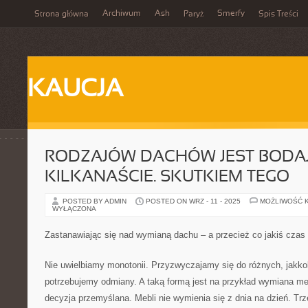
Archiwum
Ash
Smerfy
Strona główna
Paryż
Spis Treści
KAUCJA
RODZAJÓW DACHÓW JEST BODA
KILKANAŚCIE. SKUTKIEM TEGO
POSTED BY ADMIN
POSTED ON WRZ - 11 - 2025
MOŻLIWOŚĆ 
WYŁĄCZONA
Zastanawiając się nad wymianą dachu – a przecież co jakiś czas 
Nie uwielbiamy monotonii. Przyzwyczajamy się do różnych, jakko
potrzebujemy odmiany. A taką formą jest na przykład wymiana meb
decyzja przemyślana. Mebli nie wymienia się z dnia na dzień. Tr