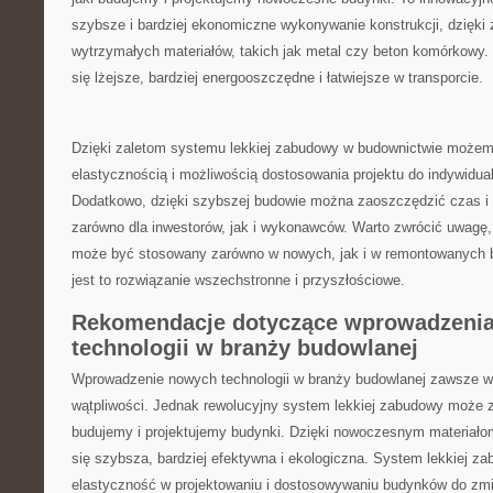
szybsze i ⁣bardziej ekonomiczne‍ wykonywanie konstrukcji, dzięki ‌z
wytrzymałych materiałów, takich jak ⁢metal czy beton komórkowy.⁣
się lżejsze, bardziej⁢ energooszczędne i łatwiejsze w ⁣transporcie.
Dzięki‌ zaletom systemu lekkiej zabudowy w ⁢budownictwie możemy
elastycznością ⁣i możliwością dostosowania projektu do indywidual
Dodatkowo, dzięki szybszej budowie można zaoszczędzić czas i pie
zarówno dla inwestorów, jak i wykonawców. Warto zwrócić uwagę, 
może być stosowany zarówno w nowych, jak i w remontowanych ​bu
jest to rozwiązanie wszechstronne i przyszłościowe.
Rekomendacje dotyczące ⁢wprowadzeni
‌technologii w branży budowlanej
Wprowadzenie nowych technologii w branży budowlanej zawsze wy
wątpliwości. Jednak rewolucyjny system lekkiej‍ zabudowy może z
budujemy i projektujemy budynki. Dzięki nowoczesnym materiałom
się szybsza, bardziej efektywna i ekologiczna. System‌ lekkiej​ z
elastyczność w projektowaniu i dostosowywaniu ‌budynków‍ do zmi