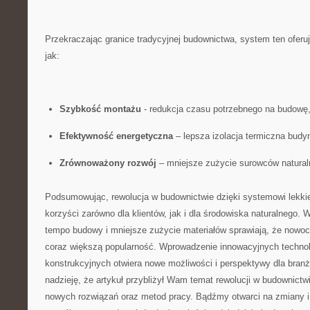
Przekraczając granice tradycyjnej ​budownictwa, system⁢ ten oferuj
jak:
Szybkość montażu
⁢- redukcja ‍czasu potrzebnego na⁣ budowę
Efektywność energetyczna
– lepsza izolacja termiczna budy
Zrównoważony rozwój
– mniejsze zużycie surowców naturalnyc
Podsumowując, rewolucja w ⁣budownictwie dzięki systemowi lekkie
korzyści zarówno ⁢dla klientów, jak i dla środowiska naturalnego. 
tempo budowy i mniejsze zużycie⁣ materiałów​ sprawiają, że nowo
coraz większą popularność. Wprowadzenie innowacyjnych ⁣technolo
konstrukcyjnych otwiera nowe ⁢możliwości i perspektywy ⁢dla bra
nadzieję,⁣ że artykuł przybliżył Wam temat rewolucji ​w budownictw
nowych rozwiązań oraz metod pracy. ‌Bądźmy otwarci na ⁢zmiany i r