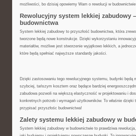
możliwości, bo dzisiaj ⁤opowiemy Wam o⁣ rewolucji ⁣w budownictwie
Rewolucyjny ⁤system lekkiej zabudowy – 
budownictwa
System ​lekkiej zabudowy⁢ to przyszłość budownictwa, która ⁣zrewolu
tworzone ‌będą nowe konstrukcje.⁣ Dzięki wykorzystaniu innowacyj
materiałów, możliwe jest stworzenie wyjątkowo ‌lekkich, a jednocz
które będą spełniać⁣ najwyższe standardy jakości.
Dzięki zastosowaniu tego rewolucyjnego systemu, budynki będą
szybciej, tańszym kosztem oraz będące bardziej energooszczędn
zabudowa pozwoli na większą elastyczność w projektowaniu i dos
konkretnych potrzeb i wymagań⁤ użytkowników. To właśnie dzię
przypisać ⁢przyszłośc budownictwa!
Zalety systemu lekkiej zabudowy w ⁤bu
System⁢ lekkiej‌ zabudowy ‍w budownictwie to ⁣prawdziwa rewolucja, ⁢
⁢jaki budujemy i projektujemy nowoczesne budynki. ‌To innowacyjn