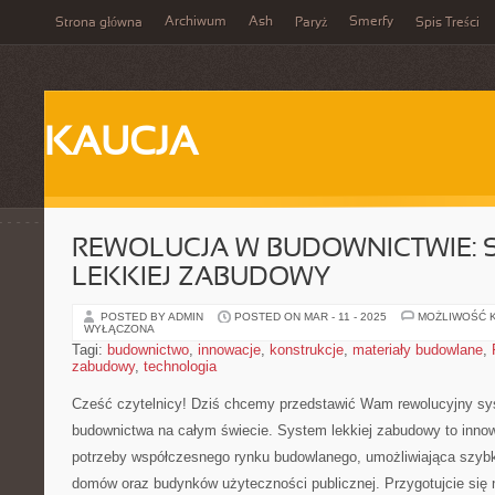
Archiwum
Ash
Smerfy
Strona główna
Paryż
Spis Treści
KAUCJA
REWOLUCJA W BUDOWNICTWIE: 
LEKKIEJ ZABUDOWY
POSTED BY ADMIN
POSTED ON MAR - 11 - 2025
MOŻLIWOŚĆ 
WYŁĄCZONA
Tagi:
budownictwo
,
innowacje
,
konstrukcje
,
materiały budowlane
,
zabudowy
,
technologia
Cześć ⁢czytelnicy!⁣ Dziś chcemy przedstawić Wam rewolucyjny syste
budownictwa na całym świecie. System​ lekkiej zabudowy to ⁣inn
potrzeby współczesnego rynku budowlanego,​ umożliwiająca szybk
domów oraz⁢ budynków użyteczności publicznej. Przygotujcie się 